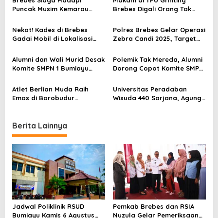
v
Brebes Siaga Hadapi
Makam di TPU Grinting
Puncak Musim Kemarau
Brebes Digali Orang Tak
i
2026, Kapolres Pimpin Apel
Dikenal Dua Kali, Polisi
g
Kesiapsiagaan Bencana dan
Selidiki Motif Pelaku
Nekat! Kades di Brebes
Polres Brebes Gelar Operasi
Karhutla
a
Gadai Mobil di Lokalisasi
Zebra Candi 2025, Target
untuk Pesugihan
Turunkan Kecelakaan dan
t
Pelanggaran Lalu Lintas
Alumni dan Wali Murid Desak
Polemik Tak Mereda, Alumni
i
Komite SMPN 1 Bumiayu
Dorong Copot Komite SMPN
Mundur, DPRD Brebes Turun
1 Bumiayu Lewat Spanduk
o
Tangan
Protes
Atlet Berlian Muda Raih
Universitas Peradaban
n
Emas di Borobudur
Wisuda 440 Sarjana, Agung
Marathon 2025, Nama
Widyantoro Ingatkan
Khofifah Harumkan Brebes–
Tantangan Global
Tegal!
Berita Lainnya
Jadwal Poliklinik RSUD
Pemkab Brebes dan RSIA
Bumiayu Kamis 6 Agustus
Nuzula Gelar Pemeriksaan