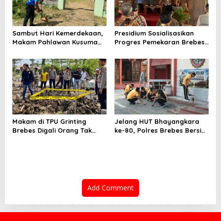
Sambut Hari Kemerdekaan,
Presidium Sosialisasikan
Makam Pahlawan Kusuma
Progres Pemekaran Brebes
Bantolo di Bantarkawung
Selatan, Pembentukan
Dibersihkan
Pansus DPRD Jateng Jadi
Tahap Berikutnya
Makam di TPU Grinting
Jelang HUT Bhayangkara
Brebes Digali Orang Tak
ke-80, Polres Brebes Bersih-
Dikenal Dua Kali, Polisi
Bersih 5 Tempat Ibadah dan
Selidiki Motif Pelaku
Bagikan Bansos
Add Comment