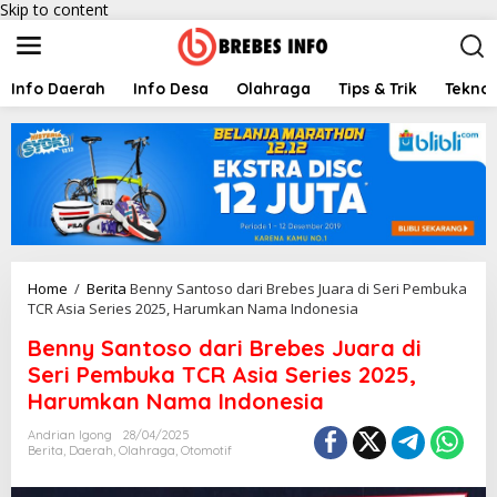
Skip to content
Info Daerah
Info Desa
Olahraga
Tips & Trik
Teknol
Home
/
Berita
Benny Santoso dari Brebes Juara di Seri Pembuka
TCR Asia Series 2025, Harumkan Nama Indonesia
Benny Santoso dari Brebes Juara di
Seri Pembuka TCR Asia Series 2025,
Harumkan Nama Indonesia
Andrian Igong
28/04/2025
Berita
,
Daerah
,
Olahraga
,
Otomotif