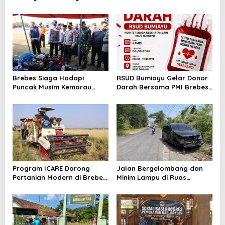
2026, Cek Jam Praktik
Gratis untuk 100 Ibu Hamil,
Dokter Sebelum Berkunjung
Perkuat Kesehatan Ibu dan
Bayi
Brebes Siaga Hadapi
RSUD Bumiayu Gelar Donor
Puncak Musim Kemarau
Darah Bersama PMI Brebes
2026, Kapolres Pimpin Apel
Sambut HUT Ke-81 Republik
Kesiapsiagaan Bencana dan
Indonesia
Karhutla
Program ICARE Dorong
Jalan Bergelombang dan
Pertanian Modern di Brebes,
Minim Lampu di Ruas
Produktivitas Padi Losari
Bumiayu–Bantarkawung
Tembus 10,2 Ton per Hektare
Telan Korban, Innova
Hantam Pohon di
Bantarkawung