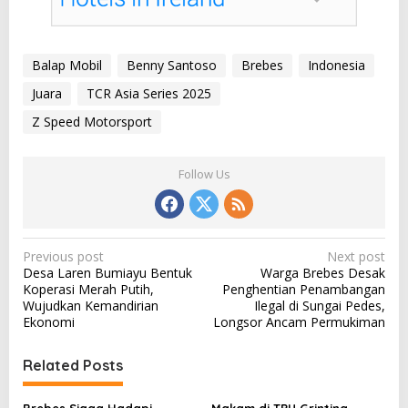
Balap Mobil
Benny Santoso
Brebes
Indonesia
Juara
TCR Asia Series 2025
Z Speed Motorsport
Follow Us
P
Previous post
Next post
Desa Laren Bumiayu Bentuk
Warga Brebes Desak
o
Koperasi Merah Putih,
Penghentian Penambangan
s
Wujudkan Kemandirian
Ilegal di Sungai Pedes,
Ekonomi
Longsor Ancam Permukiman
t
n
Related Posts
a