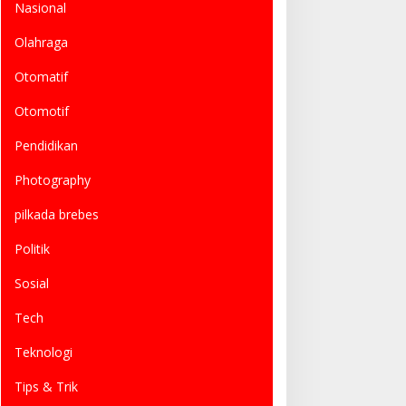
Nasional
Olahraga
Otomatif
Otomotif
Pendidikan
Photography
pilkada brebes
Politik
Sosial
Tech
Teknologi
Tips & Trik