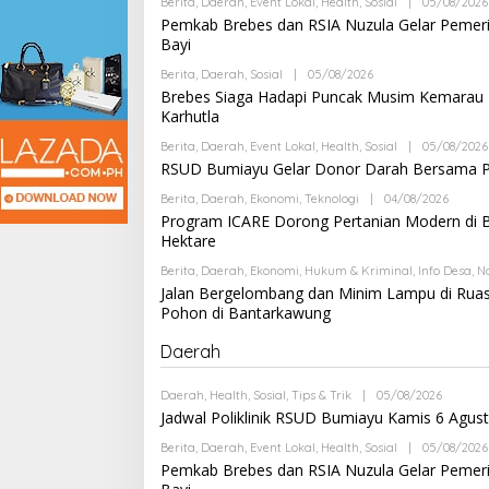
Berita
,
Daerah
,
Event Lokal
,
Health
,
Sosial
|
05/08/2026
/
Pemkab Brebes dan RSIA Nuzula Gelar Pemerik
0
2
Bayi
/
2
Berita
,
Daerah
,
Sosial
|
05/08/2026
B
0
Y
Brebes Siaga Hadapi Puncak Musim Kemarau 2
1
A
Karhutla
8
N
B
D
Y
Berita
,
Daerah
,
Event Lokal
,
Health
,
Sosial
|
05/08/2026
R
B
RSUD Bumiayu Gelar Donor Darah Bersama PM
I
R
A
E
N
Berita
,
Daerah
,
Ekonomi
,
Teknologi
|
04/08/2026
B
B
I
Y
Program ICARE Dorong Pertanian Modern di Br
E
G
A
S
Hektare
O
N
I
N
D
N
Berita
,
Daerah
,
Ekonomi
,
Hukum & Kriminal
,
Info Desa
,
N
G
R
F
Jalan Bergelombang dan Minim Lampu di Rua
I
O
A
Pohon di Bantarkawung
N
I
Daerah
G
O
N
Daerah
,
Health
,
Sosial
,
Tips & Trik
|
05/08/2026
B
G
Y
Jadwal Poliklinik RSUD Bumiayu Kamis 6 Agus
A
N
Berita
,
Daerah
,
Event Lokal
,
Health
,
Sosial
|
05/08/2026
D
Pemkab Brebes dan RSIA Nuzula Gelar Pemerik
R
I