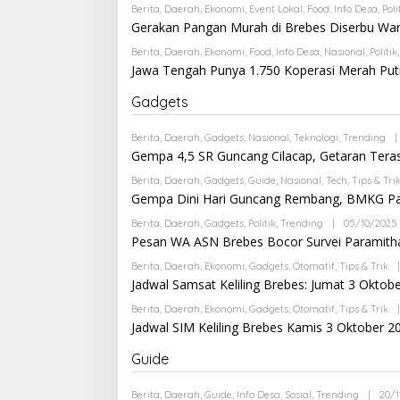
Berita
,
Daerah
,
Ekonomi
,
Event Lokal
,
Food
,
Info Desa
,
Poli
Gerakan Pangan Murah di Brebes Diserbu War
Berita
,
Daerah
,
Ekonomi
,
Food
,
Info Desa
,
Nasional
,
Politik
Jawa Tengah Punya 1.750 Koperasi Merah Putih
Gadgets
Berita
,
Daerah
,
Gadgets
,
Nasional
,
Teknologi
,
Trending
|
Gempa 4,5 SR Guncang Cilacap, Getaran Tera
Berita
,
Daerah
,
Gadgets
,
Guide
,
Nasional
,
Tech
,
Tips & Tri
Gempa Dini Hari Guncang Rembang, BMKG Pas
Berita
,
Daerah
,
Gadgets
,
Politik
,
Trending
|
05/10/2025
Pesan WA ASN Brebes Bocor Survei Paramitha
Berita
,
Daerah
,
Ekonomi
,
Gadgets
,
Otomatif
,
Tips & Trik
|
Jadwal Samsat Keliling Brebes: Jumat 3 Oktob
Berita
,
Daerah
,
Ekonomi
,
Gadgets
,
Otomatif
,
Tips & Trik
|
Jadwal SIM Keliling Brebes Kamis 3 Oktober 2
Guide
I
Berita
,
Daerah
,
Guide
,
Info Desa
,
Sosial
,
Trending
|
20/1