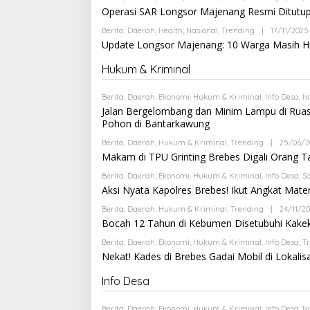
N
Operasi SAR Longsor Majenang Resmi Ditutup
G
Berita
,
Daerah
,
Health
,
Nasional
,
Trending
|
17/11/2025
Update Longsor Majenang: 10 Warga Masih Hi
Hukum & Kriminal
Berita
,
Daerah
,
Ekonomi
,
Hukum & Kriminal
,
Info Desa
,
N
Jalan Bergelombang dan Minim Lampu di Rua
Pohon di Bantarkawung
Berita
,
Daerah
,
Hukum & Kriminal
,
Trending
|
25/06/2
Makam di TPU Grinting Brebes Digali Orang Tak 
Berita
,
Daerah
,
Ekonomi
,
Hukum & Kriminal
,
Info Desa
,
So
Aksi Nyata Kapolres Brebes! Ikut Angkat Mate
Berita
,
Daerah
,
Hukum & Kriminal
,
Trending
|
24/11/2
Bocah 12 Tahun di Kebumen Disetubuhi Kakek
Berita
,
Daerah
,
Ekonomi
,
Hukum & Kriminal
,
Info Desa
,
T
Nekat! Kades di Brebes Gadai Mobil di Lokalis
Info Desa
Berita
,
Daerah
,
Ekonomi
,
Hukum & Kriminal
,
Info Desa
,
N