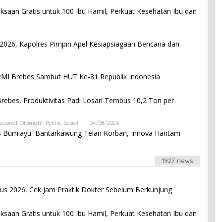
B
Y
saan Gratis untuk 100 Ibu Hamil, Perkuat Kesehatan Ibu dan
A
N
D
R
026, Kapolres Pimpin Apel Kesiapsiagaan Bencana dan
I
A
N
I
B
G
Y
I Brebes Sambut HUT Ke-81 Republik Indonesia
O
A
N
N
G
D
ebes, Produktivitas Padi Losari Tembus 10,2 Ton per
R
I
A
N
asional
,
Otomatif
,
Politik
,
Sosial
|
04/08/2026
B
I
Y
s Bumiayu–Bantarkawung Telan Korban, Innova Hantam
G
A
O
N
N
D
G
R
1927 news
I
A
N
I
tus 2026, Cek Jam Praktik Dokter Sebelum Berkunjung
G
O
B
N
Y
saan Gratis untuk 100 Ibu Hamil, Perkuat Kesehatan Ibu dan
G
A