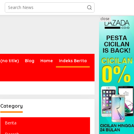
close
(no title)
Blog
Home
Indeks Berita
Category
Berita