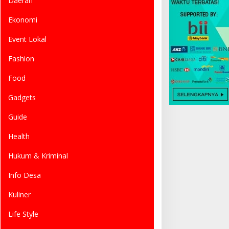
Daerah
Ekonomi
Event Lokal
Fashion
Food
Gadgets
Guide
Health
Hukum & Kriminal
Info Desa
Kuliner
Life Style