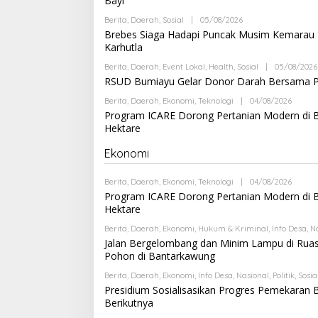
Bayi
A
N
Berita
,
Daerah
,
Sosial
|
05/08/2026
B
I
Y
Brebes Siaga Hadapi Puncak Musim Kemarau 2
G
A
Karhutla
O
N
N
D
Berita
,
Daerah
,
Event Lokal
,
Health
,
Sosial
|
05/08/2026
G
R
RSUD Bumiayu Gelar Donor Darah Bersama PM
I
A
N
Berita
,
Daerah
,
Ekonomi
,
Teknologi
|
04/08/2026
B
I
Y
Program ICARE Dorong Pertanian Modern di Br
G
A
Hektare
O
N
N
D
G
R
Ekonomi
I
A
N
Berita
,
Daerah
,
Ekonomi
,
Teknologi
|
04/08/2026
B
I
Y
Program ICARE Dorong Pertanian Modern di Br
G
A
Hektare
O
N
N
D
Berita
,
Daerah
,
Ekonomi
,
Hukum & Kriminal
,
Info Desa
,
N
G
R
Jalan Bergelombang dan Minim Lampu di Rua
I
A
Pohon di Bantarkawung
N
I
Berita
,
Daerah
,
Ekonomi
,
Info Desa
,
Nasional
,
Politik
,
Sosia
G
Presidium Sosialisasikan Progres Pemekaran
O
Berikutnya
N
G