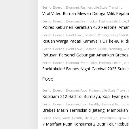
Berita
,
Daerah
,
Ekonomi
,
Fashion
,
Life Style
,
Trending
|
Viral Video Rumah Mewah Diduga Milik Pejabat
Berita
,
Daerah
,
Ekonomi
,
Event Lokal
,
Fashion
,
Life Style
,
Polres Kebumen Kerahkan 430 Personel Aman
Berita
,
Daerah
,
Event Lokal
,
Fashion
,
Photography
,
Sosial
Ribuan Warga Padati Karnaval HUT ke-80 RI d
Berita
,
Daerah
,
Event Lokal
,
Fashion
,
Guide
,
Trending
,
Wis
Ratusan Personel Gabungan Amankan Brebes N
Berita
,
Daerah
,
Ekonomi
,
Event Lokal
,
Fashion
,
Life Style
,
Spektakuler! Brebes Night Carnival 2025 Suks
Food
Berita
,
Daerah
,
Ekonomi
,
Food
,
Kuliner
,
Life Style
,
Travel
,
Kopitiam 212 Hadir di Bumiayu, Kopi Eyang da
Berita
,
Daerah
,
Ekonomi
,
Food
,
Health
,
Nasional
,
Pendidik
Brebes Masih Termiskin di Jateng, Mampukah 
Berita
,
Food
,
Guide
,
Health
,
Life Style
,
Pendidikan
,
Tips & T
7 Manfaat Rutin Konsumsi 2 Butir Telur Rebus