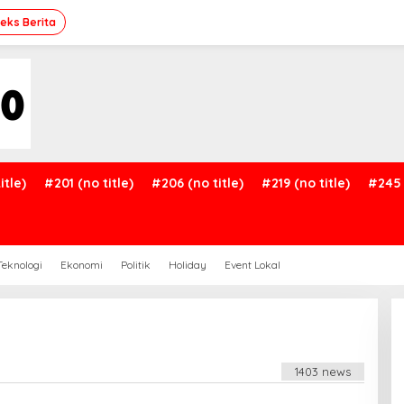
deks Berita
itle)
#201 (no title)
#206 (no title)
#219 (no title)
#245 
Teknologi
Ekonomi
Politik
Holiday
Event Lokal
1403 news