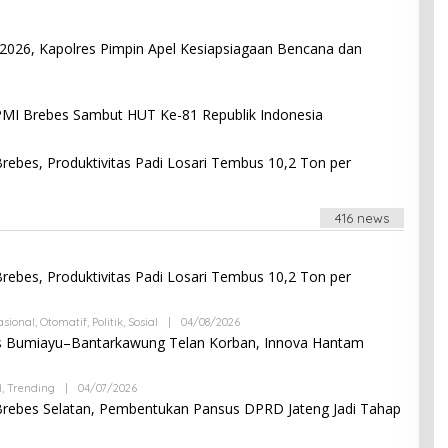
N
D
R
026, Kapolres Pimpin Apel Kesiapsiagaan Bencana dan
I
A
N
I
B
G
Y
I Brebes Sambut HUT Ke-81 Republik Indonesia
O
A
N
N
G
D
ebes, Produktivitas Padi Losari Tembus 10,2 Ton per
R
I
A
N
416 news
I
G
O
N
ebes, Produktivitas Padi Losari Tembus 10,2 Ton per
G
asional
,
Otomatif
,
Politik
,
Sosial
|
04/08/2026
B
Y
s Bumiayu–Bantarkawung Telan Korban, Innova Hantam
A
N
D
l
,
Trending
|
04/07/2026
B
R
Y
 Brebes Selatan, Pembentukan Pansus DPRD Jateng Jadi Tahap
I
A
A
N
N
D