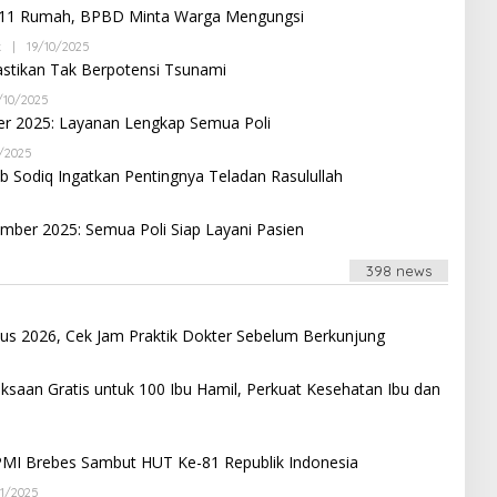
O
Y
N
g 11 Rumah, BPBD Minta Warga Mengungsi
N
A
I
G
N
G
k
|
19/10/2025
B
D
O
Y
tikan Tak Berpotensi Tsunami
R
N
B
I
G
R
/10/2025
B
A
E
Y
N
er 2025: Layanan Lengkap Semua Poli
B
A
I
E
N
G
/2025
B
S
D
O
Y
I
 Sodiq Ingatkan Pentingnya Teladan Rasulullah
R
N
A
N
I
G
N
F
B
A
D
O
Y
N
mber 2025: Semua Poli Siap Layani Pasien
R
A
I
I
N
G
A
D
398 news
O
N
N
I
G
G
A
O
N
tus 2026, Cek Jam Praktik Dokter Sebelum Berkunjung
N
G
G
B
Y
saan Gratis untuk 100 Ibu Hamil, Perkuat Kesehatan Ibu dan
N
A
G
N
D
B
R
Y
I Brebes Sambut HUT Ke-81 Republik Indonesia
I
A
A
N
N
11/2025
B