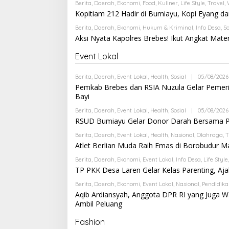
Berita
,
Daerah
,
Ekonomi
,
Food
,
Kuliner
,
Life Style
,
Travel
,
Kopitiam 212 Hadir di Bumiayu, Kopi Eyang da
Berita
,
Daerah
,
Ekonomi
,
Hukum & Kriminal
,
Info Desa
,
So
Aksi Nyata Kapolres Brebes! Ikut Angkat Mate
Event Lokal
Berita
,
Daerah
,
Event Lokal
,
Health
,
Sosial
|
05/08/2026
Pemkab Brebes dan RSIA Nuzula Gelar Pemerik
Bayi
Berita
,
Daerah
,
Event Lokal
,
Health
,
Sosial
|
05/08/2026
RSUD Bumiayu Gelar Donor Darah Bersama PM
Berita
,
Daerah
,
Event Lokal
,
Health
,
Nasional
,
Olahraga
,
T
Atlet Berlian Muda Raih Emas di Borobudur 
Berita
,
Daerah
,
Ekonomi
,
Event Lokal
,
Info Desa
,
Life Style
TP PKK Desa Laren Gelar Kelas Parenting, Aj
Berita
,
Daerah
,
Ekonomi
,
Event Lokal
,
Nasional
,
Pendidik
Aqib Ardiansyah, Anggota DPR RI yang Juga Wa
Ambil Peluang
Fashion