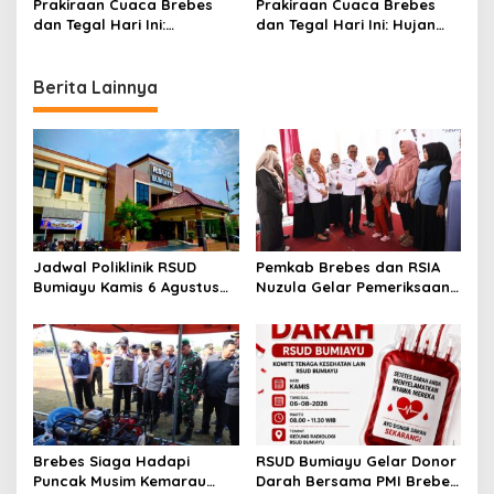
Prakiraan Cuaca Brebes
Prakiraan Cuaca Brebes
n
dan Tegal Hari Ini:
dan Tegal Hari Ini: Hujan
Berawan, Hujan Ringan
Ringan hingga Malam
Diprakirakan di Sekitar
Selatan
Berita Lainnya
Jadwal Poliklinik RSUD
Pemkab Brebes dan RSIA
Bumiayu Kamis 6 Agustus
Nuzula Gelar Pemeriksaan
2026, Cek Jam Praktik
Gratis untuk 100 Ibu Hamil,
Dokter Sebelum Berkunjung
Perkuat Kesehatan Ibu dan
Bayi
Brebes Siaga Hadapi
RSUD Bumiayu Gelar Donor
Puncak Musim Kemarau
Darah Bersama PMI Brebes