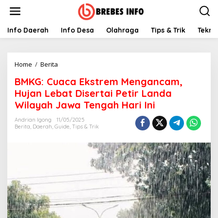
S
k
i
p
Info Daerah
Info Desa
Olahraga
Tips & Trik
Tekno
t
o
c
Home
/
Berita
B
o
M
n
BMKG: Cuaca Ekstrem Mengancam,
K
t
G
e
Hujan Lebat Disertai Petir Landa
:
n
Wilayah Jawa Tengah Hari Ini
C
t
u
Andrian Igong
11/05/2025
a
Berita
,
Daerah
,
Guide
,
Tips & Trik
c
a
E
k
s
t
r
e
m
M