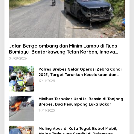
Jalan Bergelombang dan Minim Lampu di Ruas
Bumiayu–Bantarkawung Telan Korban, Innova
Hantam Pohon di Bantarkawung
04/08/2026
Polres Brebes Gelar Operasi Zebra Candi
2025, Target Turunkan Kecelakaan dan
Pelanggaran Lalu Lintas
17/11/2025
Minibus Terbakar Usai Isi Bensin di Tonjong
Brebes, Dua Penumpang Luka Bakar
14/11/2025
Maling Apes di Kota Tegal: Bobol Mobil,
Malah Terkurung Sendiri di Dalamnya