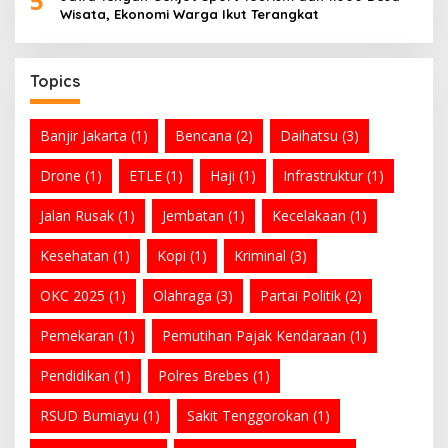
5
Wisata, Ekonomi Warga Ikut Terangkat
Topics
Banjir Jakarta
(1)
Bencana
(2)
Daihatsu
(3)
Drone
(1)
ETLE
(1)
Haji
(1)
Infrastruktur
(1)
Jalan Rusak
(1)
Jembatan
(1)
Kecelakaan
(1)
Kesehatan
(1)
Kopi
(1)
Kriminal
(3)
OKC 2025
(1)
Olahraga
(3)
Partai Politik
(2)
Pemekaran
(1)
Pemutihan Pajak Kendaraan
(1)
Pendidikan
(1)
Polres Brebes
(1)
RSUD Bumiayu
(1)
Sakit Tenggorokan
(1)