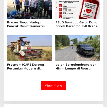
Brebes Siaga Hadapi
RSUD Bumiayu Gelar Donor
Puncak Musim Kemarau
Darah Bersama PMI Brebes
2026, Kapolres Pimpin Apel
Sambut HUT Ke-81 Republik
Kesiapsiagaan Bencana
Indonesia
dan Karhutla
Program ICARE Dorong
Jalan Bergelombang dan
Pertanian Modern di
Minim Lampu di Ruas
Brebes, Produktivitas Padi
Bumiayu–Bantarkawung
Losari Tembus 10,2 Ton per
Telan Korban, Innova
Hektare
Hantam Pohon di
Bantarkawung
View More