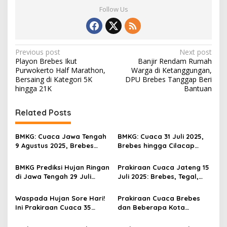
Follow Us
P
Previous post
Next post
Playon Brebes Ikut
Banjir Rendam Rumah
o
Purwokerto Half Marathon,
Warga di Ketanggungan,
s
Bersaing di Kategori 5K
DPU Brebes Tanggap Beri
hingga 21K
Bantuan
t
n
Related Posts
a
v
BMKG: Cuaca Jawa Tengah
BMKG: Cuaca 31 Juli 2025,
9 Agustus 2025, Brebes
Brebes hingga Cilacap
i
hingga Cilacap Hujan
Diguyur Hujan Ringan dan
g
Ringan Disertai Berawan
Berawan
BMKG Prediksi Hujan Ringan
Prakiraan Cuaca Jateng 15
di Jawa Tengah 29 Juli
Juli 2025: Brebes, Tegal,
a
2025, Gelombang Laut
Cilacap Berawan hingga
t
Selatan Capai 4 Meter
Hujan Ringan
Waspada Hujan Sore Hari!
Prakiraan Cuaca Brebes
i
Ini Prakiraan Cuaca 35
dan Beberapa Kota
Kabupaten/Kota di Jateng
Kabupaten di Wilayah
o
Rabu 9 Juli 2025
Jateng Hari Ini