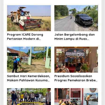
2026, Kapolres Pimpin Apel
Sambut HUT Ke-81 Republik
Kesiapsiagaan Bencana
Indonesia
dan Karhutla
Program ICARE Dorong
Jalan Bergelombang dan
Pertanian Modern di
Minim Lampu di Ruas
Brebes, Produktivitas Padi
Bumiayu–Bantarkawung
Losari Tembus 10,2 Ton per
Telan Korban, Innova
Hektare
Hantam Pohon di
Bantarkawung
Sambut Hari Kemerdekaan,
Presidium Sosialisasikan
Makam Pahlawan Kusuma
Progres Pemekaran Brebes
Bantolo di Bantarkawung
Selatan, Pembentukan
Dibersihkan
Pansus DPRD Jateng Jadi
Tahap Berikutnya