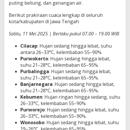
puting beliung, dan genangan air.
a
i
P
Berikut prakiraan cuaca lengkap di seluruh
e
kota/kabupaten di Jawa Tengah:
t
i
Sabtu, 11 Mei 2025 | Berlaku pukul 07.00 – 19.00 WIB
r
L
a
Cilacap
: Hujan sedang hingga lebat, suhu
n
antara 26–33°C, kelembaban 55–90%.
d
Purwokerto
: Hujan sedang hingga lebat,
a
suhu 21–28°C, kelembaban 65–95%.
W
i
Purbalingga
: Hujan sedang hingga lebat,
l
suhu 21–28°C, kelembaban 65–95%.
a
Banjarnegara
: Hujan sedang hingga lebat,
y
suhu 21–28°C, kelembaban 65–95%.
a
Kebumen
: Hujan ringan hingga sedang, suhu
h
J
26–33°C, kelembaban 55–90%.
a
Purworejo
: Hujan sedang hingga lebat, suhu
w
26–33°C, kelembaban 55–90%.
a
Wonosobo
: Hujan sedang hingga lebat, suhu
T
e
19–26°C, kelembaban 65–95%.