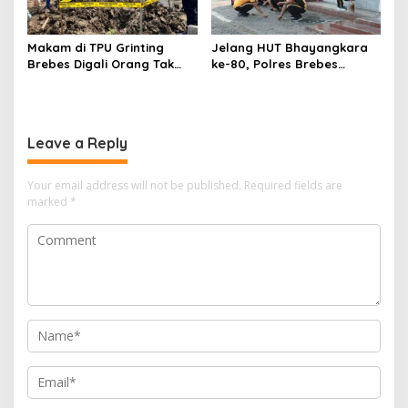
Makam di TPU Grinting
Jelang HUT Bhayangkara
Brebes Digali Orang Tak
ke-80, Polres Brebes
Dikenal Dua Kali, Polisi
Bersih-Bersih 5 Tempat
Selidiki Motif Pelaku
Ibadah dan Bagikan
Bansos
Leave a Reply
Your email address will not be published.
Required fields are
marked
*