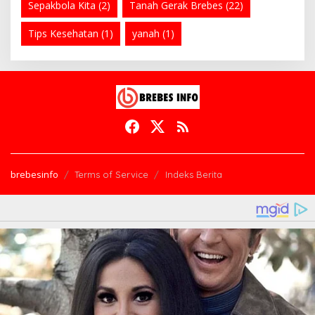
Sepakbola Kita
(2)
Tanah Gerak Brebes
(22)
Tips Kesehatan
(1)
yanah
(1)
brebesinfo
Terms of Service
Indeks Berita