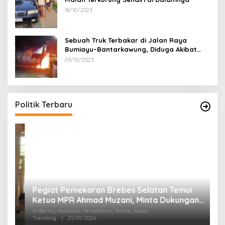
18/10/2025
Sebuah Truk Terbakar di Jalan Raya
Bumiayu–Bantarkawung, Diduga Akibat
Gangguan Kelistrikan
09/10/2025
Politik Terbaru
n
Pegiat Pemekaran Brebes Selatan Temui
3
Ketua MPR Ahmad Muzani, Minta Dukungan
P
Urus Berkas ke Provinsi
T
In Berita, Nasional, Pendidikan, Politik, Sosial,
In 
Trending
|
21/01/2026
Tr