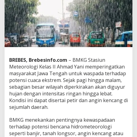
e
n
g
a
n
c
a
m
,
H
u
BREBES, Brebesinfo.com
– BMKG Stasiun
j
Meteorologi Kelas II Ahmad Yani memperingatkan
a
masyarakat Jawa Tengah untuk waspada terhadap
n
L
potensi cuaca ekstrem. Sejak pagi hingga malam,
e
sebagian besar wilayah diperkirakan akan diguyur
b
hujan dengan intensitas ringan hingga lebat.
a
Kondisi ini dapat disertai petir dan angin kencang di
t
sejumlah daerah.
D
i
s
BMKG menekankan pentingnya kewaspadaan
e
terhadap potensi bencana hidrometeorologi
r
seperti banjir, tanah longsor, angin kencang atau
t