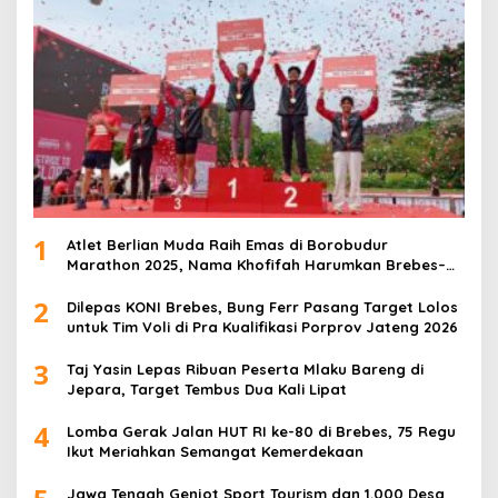
1
Atlet Berlian Muda Raih Emas di Borobudur
Marathon 2025, Nama Khofifah Harumkan Brebes–
Tegal!
2
Dilepas KONI Brebes, Bung Ferr Pasang Target Lolos
untuk Tim Voli di Pra Kualifikasi Porprov Jateng 2026
3
Taj Yasin Lepas Ribuan Peserta Mlaku Bareng di
Jepara, Target Tembus Dua Kali Lipat
4
Lomba Gerak Jalan HUT RI ke-80 di Brebes, 75 Regu
Ikut Meriahkan Semangat Kemerdekaan
Jawa Tengah Genjot Sport Tourism dan 1.000 Desa