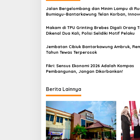
a
Jalan Bergelombang dan Minim Lampu di Ru
v
Bumiayu–Bantarkawung Telan Korban, Innov
Hantam Pohon di Bantarkawung
i
Makam di TPU Grinting Brebes Digali Orang T
g
Dikenal Dua Kali, Polisi Selidiki Motif Pelaku
a
Jembatan Cibiuk Bantarkawung Ambruk, Rem
t
Tahun Tewas Terperosok
i
Fikri: Sensus Ekonomi 2026 Adalah Kompas
o
Pembangunan, Jangan Dikorbankan!
n
Berita Lainnya