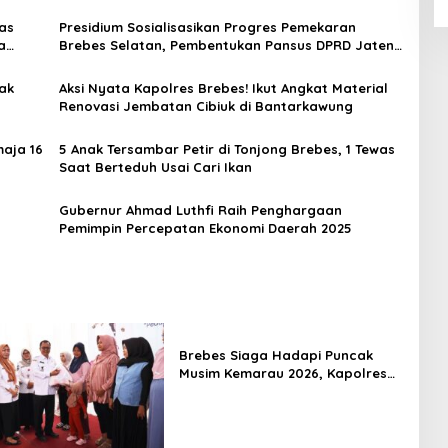
as
Presidium Sosialisasikan Progres Pemekaran
a
Brebes Selatan, Pembentukan Pansus DPRD Jateng
Jadi Tahap Berikutnya
ak
Aksi Nyata Kapolres Brebes! Ikut Angkat Material
Renovasi Jembatan Cibiuk di Bantarkawung
aja 16
5 Anak Tersambar Petir di Tonjong Brebes, 1 Tewas
Saat Berteduh Usai Cari Ikan
Gubernur Ahmad Luthfi Raih Penghargaan
Pemimpin Percepatan Ekonomi Daerah 2025
Brebes Siaga Hadapi Puncak
Musim Kemarau 2026, Kapolres
Pimpin Apel Kesiapsiagaan
Bencana dan Karhutla