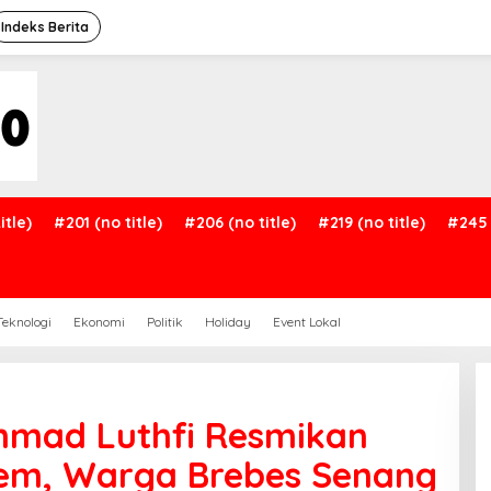
Indeks Berita
itle)
#201 (no title)
#206 (no title)
#219 (no title)
#245 
Teknologi
Ekonomi
Politik
Holiday
Event Lokal
hmad Luthfi Resmikan
em, Warga Brebes Senang