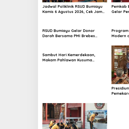
Jadwal Poliklinik RSUD Bumiayu
Pemkab B
Kamis 6 Agustus 2026, Cek Jam
Gelar Pe
Praktik Dokter Sebelum
100 Ibu 
Berkunjung
Kesehata
RSUD Bumiayu Gelar Donor
Program 
Darah Bersama PMI Brebes
Modern d
Sambut HUT Ke-81 Republik
Padi Los
Indonesia
Hektare
Sambut Hari Kemerdekaan,
Makam Pahlawan Kusuma
Bantolo di Bantarkawung
Dibersihkan
Presidiu
Pemekara
Pembent
Jateng J