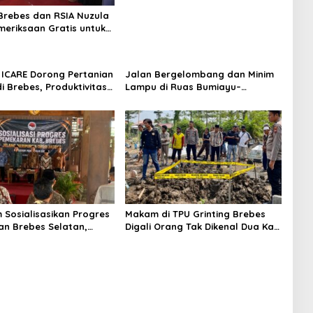
rebes dan RSIA Nuzula
meriksaan Gratis untuk
Hamil, Perkuat
n Ibu dan Bayi
ICARE Dorong Pertanian
Jalan Bergelombang dan Minim
i Brebes, Produktivitas
Lampu di Ruas Bumiayu–
ari Tembus 10,2 Ton per
Bantarkawung Telan Korban,
Innova Hantam Pohon di
Bantarkawung
m Sosialisasikan Progres
Makam di TPU Grinting Brebes
n Brebes Selatan,
Digali Orang Tak Dikenal Dua Kali,
ukan Pansus DPRD
Polisi Selidiki Motif Pelaku
adi Tahap Berikutnya