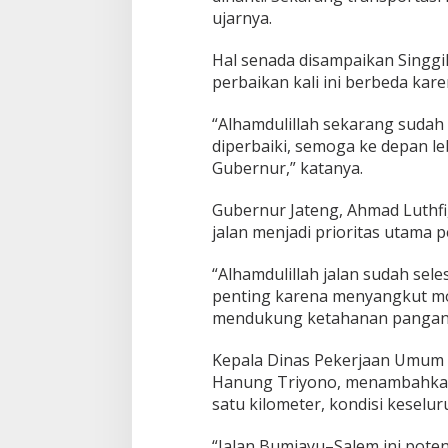
g
ujarnya.
a
B
r
Hal senada disampaikan Singgih
e
perbaikan kali ini berbeda kar
b
e
“Alhamdulillah sekarang sudah 
s
diperbaiki, semoga ke depan le
S
e
Gubernur,” katanya.
n
a
Gubernur Jateng, Ahmad Luthf
n
jalan menjadi prioritas utama
g
S
e
“Alhamdulillah jalan sudah seles
k
penting karena menyangkut mob
a
mendukung ketahanan pangan,
l
i
Kepala Dinas Pekerjaan Umum B
Hanung Triyono, menambahkan,
satu kilometer, kondisi keselur
“Jalan Bumiayu–Salem ini pote