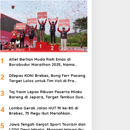
1
Atlet Berlian Muda Raih Emas di
Borobudur Marathon 2025, Nama
Khofifah Harumkan Brebes–Tegal!
2
Dilepas KONI Brebes, Bung Ferr Pasang
Target Lolos untuk Tim Voli di Pra
Kualifikasi Porprov Jateng 2026
3
Taj Yasin Lepas Ribuan Peserta Mlaku
Bareng di Jepara, Target Tembus Dua
Kali Lipat
4
Lomba Gerak Jalan HUT RI ke-80 di
Brebes, 75 Regu Ikut Meriahkan
Semangat Kemerdekaan
5
Jawa Tengah Genjot Sport Tourism dan
1.000 Desa Wisata, Ekonomi Warga Ikut