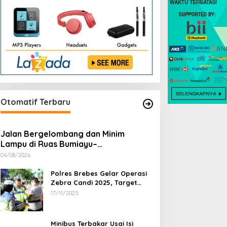
Otomatif Terbaru
Jalan Bergelombang dan Minim
Lampu di Ruas Bumiayu–
Bantarkawung Telan Korban, Innova
04/08/2026
Hantam Pohon di Bantarkawung
Polres Brebes Gelar Operasi
Zebra Candi 2025, Target
Turunkan Kecelakaan dan
17/11/2025
Pelanggaran Lalu Lintas
Minibus Terbakar Usai Isi