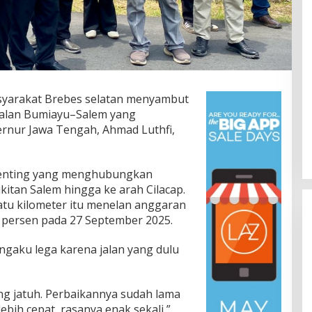
yarakat Brebes selatan menyambut
jalan Bumiayu–Salem yang
rnur Jawa Tengah, Ahmad Luthfi,
Jalan Bergelombang dan Minim
 penting yang menghubungkan
Lampu di Ruas Bumiayu–
itan Salem hingga ke arah Cilacap.
Bantarkawung Telan Korban,
In Berita, Daerah, Ekonomi, Hukum & Kriminal, Info
atu kilometer itu menelan anggaran
Desa, Nasional, Otomatif, Politik,
Innova Hantam Pohon di
Sosial
|
04/08/2026
 persen pada 27 September 2025.
Bantarkawung
gaku lega karena jalan yang dulu
ng jatuh. Perbaikannya sudah lama
lebih cepat, rasanya enak sekali,”