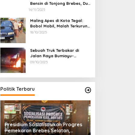
Bensin di Tonjong Brebes, Dua
Penumpang Luka Bakar
14/11/2025
Maling Apes di Kota Tegal:
Bobol Mobil, Malah Terkurung
Sendiri di Dalamnya
18/10/2025
Sebuah Truk Terbakar di
Jalan Raya Bumiayu–
Bantarkawung, Diduga Akibat
09/10/2025
Gangguan Kelistrikan
Politik Terbaru
Presidium Sosialisasikan Progres
Pegiat Pemekara
Pemekaran Brebes Selatan,
Temui Ketua MPR