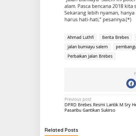
alam. Pasca bencana 2018 kita 
Sekarang lebih nyaman, hanya 
harus hati-hati,” pesannya.(*)
Ahmad Luthfi
Berita Brebes
jalan bumiayu salem
pembangu
Perbaikan Jalan Brebes
P
Previous post
DPRD Brebes Resmi Lantik M Sry He
o
Pasaribu Gantikan Sukirso
s
t
Related Posts
n