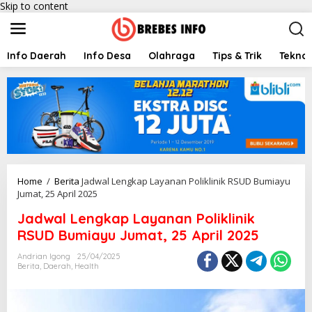
Skip to content
Info Daerah
Info Desa
Olahraga
Tips & Trik
Teknol
Home
/
Berita
Jadwal Lengkap Layanan Poliklinik RSUD Bumiayu
Jumat, 25 April 2025
Jadwal Lengkap Layanan Poliklinik
RSUD Bumiayu Jumat, 25 April 2025
Andrian Igong
25/04/2025
Berita
,
Daerah
,
Health