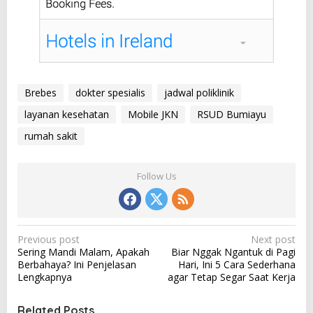
Brebes
dokter spesialis
jadwal poliklinik
layanan kesehatan
Mobile JKN
RSUD Bumiayu
rumah sakit
Follow Us
P
Previous post
Next post
Sering Mandi Malam, Apakah
Biar Nggak Ngantuk di Pagi
o
Berbahaya? Ini Penjelasan
Hari, Ini 5 Cara Sederhana
s
Lengkapnya
agar Tetap Segar Saat Kerja
t
Related Posts