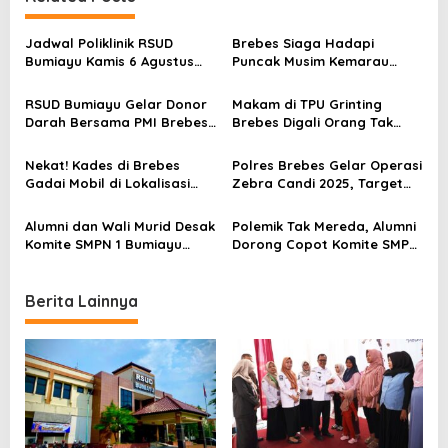
n
a
Jadwal Poliklinik RSUD
Brebes Siaga Hadapi
v
Bumiayu Kamis 6 Agustus
Puncak Musim Kemarau
2026, Cek Jam Praktik
2026, Kapolres Pimpin Apel
i
Dokter Sebelum Berkunjung
Kesiapsiagaan Bencana dan
RSUD Bumiayu Gelar Donor
Makam di TPU Grinting
g
Karhutla
Darah Bersama PMI Brebes
Brebes Digali Orang Tak
a
Sambut HUT Ke-81 Republik
Dikenal Dua Kali, Polisi
Indonesia
Selidiki Motif Pelaku
t
Nekat! Kades di Brebes
Polres Brebes Gelar Operasi
Gadai Mobil di Lokalisasi
Zebra Candi 2025, Target
i
untuk Pesugihan
Turunkan Kecelakaan dan
Pelanggaran Lalu Lintas
o
Alumni dan Wali Murid Desak
Polemik Tak Mereda, Alumni
Komite SMPN 1 Bumiayu
Dorong Copot Komite SMPN
n
Mundur, DPRD Brebes Turun
1 Bumiayu Lewat Spanduk
Tangan
Protes
Berita Lainnya