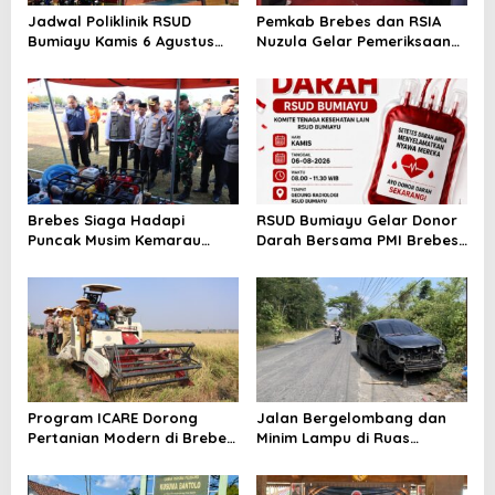
Jadwal Poliklinik RSUD
Pemkab Brebes dan RSIA
Bumiayu Kamis 6 Agustus
Nuzula Gelar Pemeriksaan
2026, Cek Jam Praktik
Gratis untuk 100 Ibu Hamil,
Dokter Sebelum Berkunjung
Perkuat Kesehatan Ibu dan
Bayi
Brebes Siaga Hadapi
RSUD Bumiayu Gelar Donor
Puncak Musim Kemarau
Darah Bersama PMI Brebes
2026, Kapolres Pimpin Apel
Sambut HUT Ke-81 Republik
Kesiapsiagaan Bencana dan
Indonesia
Karhutla
Program ICARE Dorong
Jalan Bergelombang dan
Pertanian Modern di Brebes,
Minim Lampu di Ruas
Produktivitas Padi Losari
Bumiayu–Bantarkawung
Tembus 10,2 Ton per Hektare
Telan Korban, Innova