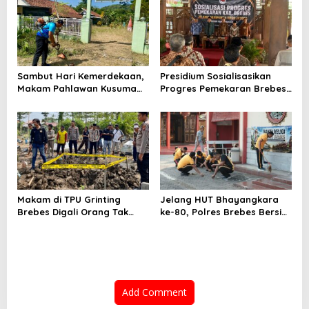
Hantam Pohon di
Bantarkawung
Sambut Hari Kemerdekaan,
Presidium Sosialisasikan
Makam Pahlawan Kusuma
Progres Pemekaran Brebes
Bantolo di Bantarkawung
Selatan, Pembentukan
Dibersihkan
Pansus DPRD Jateng Jadi
Tahap Berikutnya
Makam di TPU Grinting
Jelang HUT Bhayangkara
Brebes Digali Orang Tak
ke-80, Polres Brebes Bersih-
Dikenal Dua Kali, Polisi
Bersih 5 Tempat Ibadah dan
Selidiki Motif Pelaku
Bagikan Bansos
Add Comment