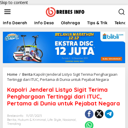
Skip to content
Info Daerah
Info Desa
Olahraga
Tips & Trik
Teknol
Home
/
Berita
Kapolri Jenderal Listyo Sigit Terima Penghargaan
Tertinggi dari ITUC, Pertama di Dunia untuk Pejabat Negara
Kapolri Jenderal Listyo Sigit Terima
Penghargaan Tertinggi dari ITUC,
Pertama di Dunia untuk Pejabat Negara
Brebesinfo
11/07/2025
Berita
,
Hukum & Kriminal
,
Life Style
,
Nasional
,
Trending