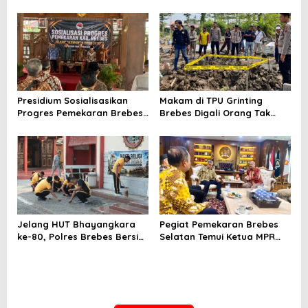
Bumiayu–Bantarkawung
Bantolo di Bantarkawung
Telan Korban, Innova
Dibersihkan
Hantam Pohon di
Bantarkawung
Presidium Sosialisasikan
Makam di TPU Grinting
Progres Pemekaran Brebes
Brebes Digali Orang Tak
Selatan, Pembentukan
Dikenal Dua Kali, Polisi
Pansus DPRD Jateng Jadi
Selidiki Motif Pelaku
Tahap Berikutnya
Jelang HUT Bhayangkara
Pegiat Pemekaran Brebes
ke-80, Polres Brebes Bersih-
Selatan Temui Ketua MPR
Bersih 5 Tempat Ibadah dan
Ahmad Muzani, Minta
Bagikan Bansos
Dukungan Urus Berkas ke
Provinsi