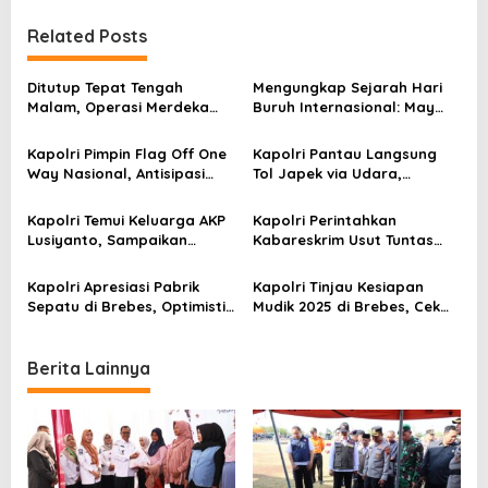
n
Related Posts
a
v
Ditutup Tepat Tengah
Mengungkap Sejarah Hari
Malam, Operasi Merdeka
Buruh Internasional: May
i
Jaya Pastikan Keamanan
Day dan Perjuangan Buruh
g
HUT RI ke-80
Kapolri Pimpin Flag Off One
Kapolri Pantau Langsung
a
Way Nasional, Antisipasi
Tol Japek via Udara,
Puncak Arus Balik Lebaran
Siapkan Strategi Atasi
t
Kemacetan
Kapolri Temui Keluarga AKP
Kapolri Perintahkan
i
Lusiyanto, Sampaikan
Kabareskrim Usut Tuntas
Dukacita Mendalam
Teror Kepala Babi ke Kantor
o
Tempo
Kapolri Apresiasi Pabrik
Kapolri Tinjau Kesiapan
n
Sepatu di Brebes, Optimistis
Mudik 2025 di Brebes, Cek
Tekan Pengangguran Lewat
Program Valet and Ride
Investasi
Berita Lainnya