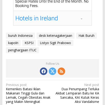
buruh Indonesia
desk ketenagakerjaan
Hak Buruh
kapolri
KSPSI
Listyo Sigit Prabowo
penghargaan ITUC
Follow Us
P
Previous post
Next post
Kemenkes Batasi Iklan
Dua Penumpang Terluka
o
Makanan Tinggi Gula dan
Akibat Lemparan Batu ke KA
s
Lemak, Cegah Obesitas Anak
Sancaka, KAI Kutuk Keras
yang Makin Meningkat
Aksi Vandalisme
t