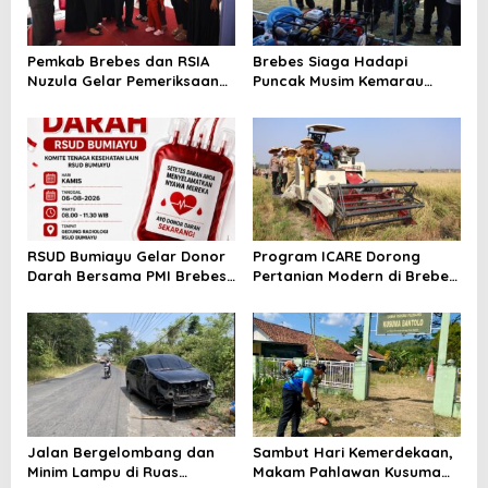
Pemkab Brebes dan RSIA
Brebes Siaga Hadapi
Nuzula Gelar Pemeriksaan
Puncak Musim Kemarau
Gratis untuk 100 Ibu Hamil,
2026, Kapolres Pimpin Apel
Perkuat Kesehatan Ibu dan
Kesiapsiagaan Bencana dan
Bayi
Karhutla
RSUD Bumiayu Gelar Donor
Program ICARE Dorong
Darah Bersama PMI Brebes
Pertanian Modern di Brebes,
Sambut HUT Ke-81 Republik
Produktivitas Padi Losari
Indonesia
Tembus 10,2 Ton per Hektare
Jalan Bergelombang dan
Sambut Hari Kemerdekaan,
Minim Lampu di Ruas
Makam Pahlawan Kusuma