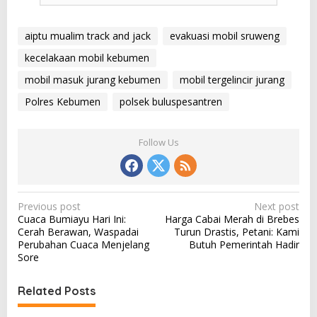
aiptu mualim track and jack
evakuasi mobil sruweng
kecelakaan mobil kebumen
mobil masuk jurang kebumen
mobil tergelincir jurang
Polres Kebumen
polsek buluspesantren
Follow Us
P
Previous post
Next post
Cuaca Bumiayu Hari Ini:
Harga Cabai Merah di Brebes
o
Cerah Berawan, Waspadai
Turun Drastis, Petani: Kami
s
Perubahan Cuaca Menjelang
Butuh Pemerintah Hadir
Sore
t
n
Related Posts
a