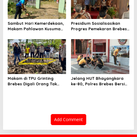
Sambut Hari Kemerdekaan,
Presidium Sosialisasikan
Makam Pahlawan Kusuma
Progres Pemekaran Brebes
Bantolo di Bantarkawung
Selatan, Pembentukan
Dibersihkan
Pansus DPRD Jateng Jadi
Tahap Berikutnya
Makam di TPU Grinting
Jelang HUT Bhayangkara
Brebes Digali Orang Tak
ke-80, Polres Brebes Bersih-
Dikenal Dua Kali, Polisi
Bersih 5 Tempat Ibadah dan
Selidiki Motif Pelaku
Bagikan Bansos
Add Comment