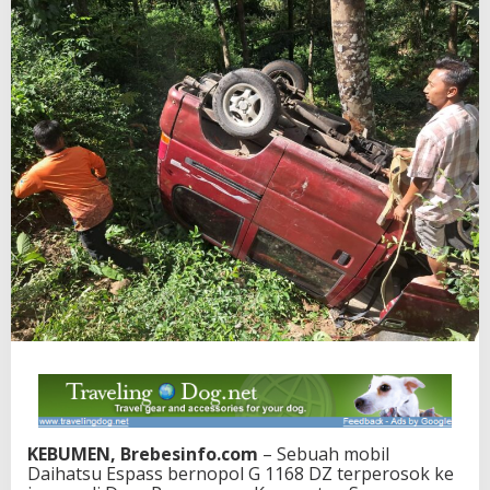
KEBUMEN, Brebesinfo.com
– Sebuah mobil
Daihatsu Espass bernopol G 1168 DZ terperosok ke