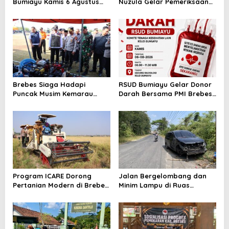
Bumiayu Kamis 6 Agustus
Nuzula Gelar Pemeriksaan
2026, Cek Jam Praktik
Gratis untuk 100 Ibu Hamil,
Dokter Sebelum Berkunjung
Perkuat Kesehatan Ibu dan
Bayi
Brebes Siaga Hadapi
RSUD Bumiayu Gelar Donor
Puncak Musim Kemarau
Darah Bersama PMI Brebes
2026, Kapolres Pimpin Apel
Sambut HUT Ke-81 Republik
Kesiapsiagaan Bencana dan
Indonesia
Karhutla
Program ICARE Dorong
Jalan Bergelombang dan
Pertanian Modern di Brebes,
Minim Lampu di Ruas
Produktivitas Padi Losari
Bumiayu–Bantarkawung
Tembus 10,2 Ton per Hektare
Telan Korban, Innova
Hantam Pohon di
Bantarkawung