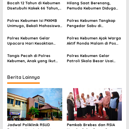
v
Bocah 12 Tahun di Kebumen
Hilang Saat Berenang,
Disetubuhi Kakek 66 Tahun,
Pemuda Kebumen Diduga
i
Dua Rekannya Ikut Cabuli
Terseret Ombak di Pantai
g
Korban!
Ambal
Polres Kebumen Isi PKKMB
Polres Kebumen Tangkap
a
Unimugo, Bekali Mahasiswa
Pengedar Sabu di
Baru Soal Narkoba dan Anti
Gombong, Barang Bukti
t
Kekerasan
Diamankan
Polres Kebumen Gelar
Polres Kebumen Ajak Warga
i
Upacara Hari Kesaktian
Aktif Ronda Malam di Pos
Pancasila, Wakapolres
Kamling untuk Cegah
o
Ingatkan Makna Persatuan
Kejahatan
Tangis Pecah di Polres
Polres Kebumen Gelar
n
Kebumen, Anak yang Ikut
Patroli Skala Besar Usai
Demo Ricuh DPRD Pulang
Unjuk Rasa Ricuh, Warga
Menangis ke Pelukan Orang
Diminta Tetap Tenang
Tua
Berita Lainnya
Jadwal Poliklinik RSUD
Pemkab Brebes dan RSIA