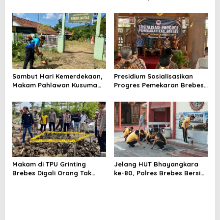
Produktivitas Padi Losari
Bumiayu–Bantarkawung
Tembus 10,2 Ton per Hektare
Telan Korban, Innova
Hantam Pohon di
Bantarkawung
Sambut Hari Kemerdekaan,
Presidium Sosialisasikan
Makam Pahlawan Kusuma
Progres Pemekaran Brebes
Bantolo di Bantarkawung
Selatan, Pembentukan
Dibersihkan
Pansus DPRD Jateng Jadi
Tahap Berikutnya
Makam di TPU Grinting
Jelang HUT Bhayangkara
Brebes Digali Orang Tak
ke-80, Polres Brebes Bersih-
Dikenal Dua Kali, Polisi
Bersih 5 Tempat Ibadah dan
Selidiki Motif Pelaku
Bagikan Bansos