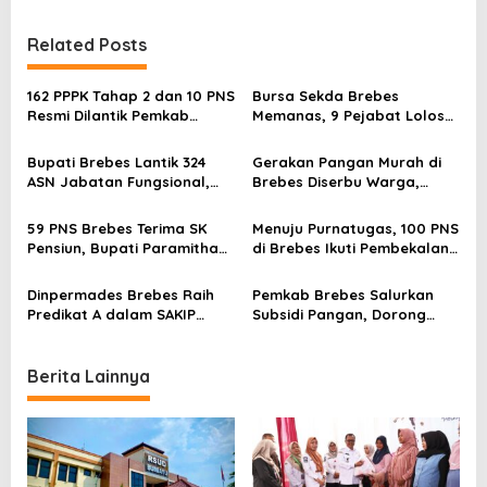
t
n
Related Posts
a
v
162 PPPK Tahap 2 dan 10 PNS
Bursa Sekda Brebes
Resmi Dilantik Pemkab
Memanas, 9 Pejabat Lolos
i
Brebes, Diminta Fokus
Seleksi Administrasi
g
Layani Masyarakat
Bupati Brebes Lantik 324
Gerakan Pangan Murah di
a
ASN Jabatan Fungsional,
Brebes Diserbu Warga,
Mayoritas Tenaga
Beras hingga Daging Ludes
t
Kesehatan
Diborong
59 PNS Brebes Terima SK
Menuju Purnatugas, 100 PNS
i
Pensiun, Bupati Paramitha
di Brebes Ikuti Pembekalan
Beri Pesan Haru
Khusus
o
Dinpermades Brebes Raih
Pemkab Brebes Salurkan
n
Predikat A dalam SAKIP
Subsidi Pangan, Dorong
2024, Ini Daftar Lengkap
Kenaikan NTP Petani
OPD Berprestasi
Berita Lainnya