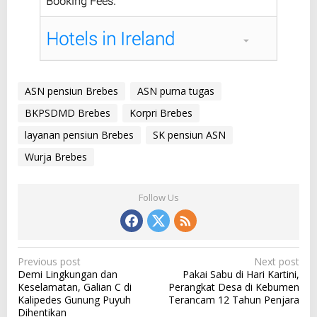
ASN pensiun Brebes
ASN purna tugas
BKPSDMD Brebes
Korpri Brebes
layanan pensiun Brebes
SK pensiun ASN
Wurja Brebes
Follow Us
P
Previous post
Next post
Demi Lingkungan dan
Pakai Sabu di Hari Kartini,
o
Keselamatan, Galian C di
Perangkat Desa di Kebumen
s
Kalipedes Gunung Puyuh
Terancam 12 Tahun Penjara
Dihentikan