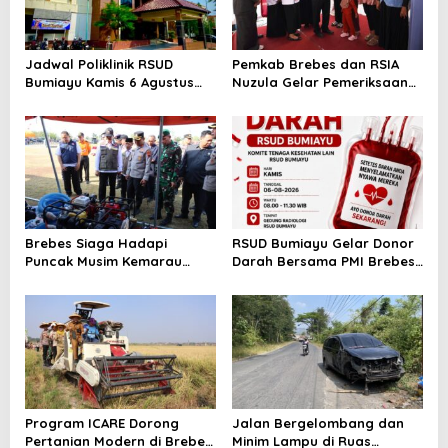
Jadwal Poliklinik RSUD
Pemkab Brebes dan RSIA
Bumiayu Kamis 6 Agustus
Nuzula Gelar Pemeriksaan
2026, Cek Jam Praktik
Gratis untuk 100 Ibu Hamil,
Dokter Sebelum Berkunjung
Perkuat Kesehatan Ibu dan
Bayi
Brebes Siaga Hadapi
RSUD Bumiayu Gelar Donor
Puncak Musim Kemarau
Darah Bersama PMI Brebes
2026, Kapolres Pimpin Apel
Sambut HUT Ke-81 Republik
Kesiapsiagaan Bencana dan
Indonesia
Karhutla
Program ICARE Dorong
Jalan Bergelombang dan
Pertanian Modern di Brebes,
Minim Lampu di Ruas