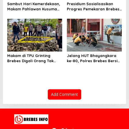
Sambut Hari Kemerdekaan,
Presidium Sosialisasikan
Makam Pahlawan Kusuma
Progres Pemekaran Brebes
Bantolo di Bantarkawung
Selatan, Pembentukan
Dibersihkan
Pansus DPRD Jateng Jadi
Tahap Berikutnya
Makam di TPU Grinting
Jelang HUT Bhayangkara
Brebes Digali Orang Tak
ke-80, Polres Brebes Bersih-
Dikenal Dua Kali, Polisi
Bersih 5 Tempat Ibadah dan
Selidiki Motif Pelaku
Bagikan Bansos
Add Comment