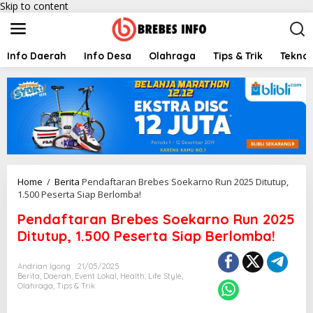
Skip to content
Info Daerah
Info Desa
Olahraga
Tips & Trik
Teknol
Home
/
Berita
Pendaftaran Brebes Soekarno Run 2025 Ditutup,
1.500 Peserta Siap Berlomba!
Pendaftaran Brebes Soekarno Run 2025
Ditutup, 1.500 Peserta Siap Berlomba!
Andrian Igong
21/05/2025
Berita
,
Daerah
,
Event Lokal
,
Health
,
Life Style
,
Olahraga
,
Tips & Trik