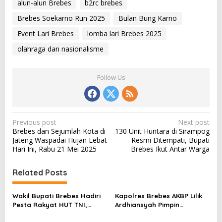
alun-alun Brebes
b2rc brebes
Brebes Soekarno Run 2025
Bulan Bung Karno
Event Lari Brebes
lomba lari Brebes 2025
olahraga dan nasionalisme
Follow Us
P
Previous post
Next post
Brebes dan Sejumlah Kota di
130 Unit Huntara di Sirampog
o
Jateng Waspadai Hujan Lebat
Resmi Ditempati, Bupati
s
Hari Ini, Rabu 21 Mei 2025
Brebes Ikut Antar Warga
t
Related Posts
n
a
Wakil Bupati Brebes Hadiri
Kapolres Brebes AKBP Lilik
v
Pesta Rakyat HUT TNI,
Ardhiansyah Pimpin
Ribuan Warga Padati Alun-
Penurunan Bendera Merah
i