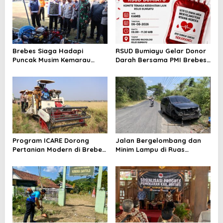
Brebes Siaga Hadapi
RSUD Bumiayu Gelar Donor
Puncak Musim Kemarau
Darah Bersama PMI Brebes
2026, Kapolres Pimpin Apel
Sambut HUT Ke-81 Republik
Kesiapsiagaan Bencana dan
Indonesia
Karhutla
Program ICARE Dorong
Jalan Bergelombang dan
Pertanian Modern di Brebes,
Minim Lampu di Ruas
Produktivitas Padi Losari
Bumiayu–Bantarkawung
Tembus 10,2 Ton per Hektare
Telan Korban, Innova
Hantam Pohon di
Bantarkawung