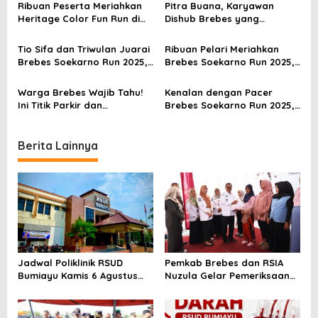
Alun
Putih
Ribuan Peserta Meriahkan
Pitra Buana, Karyawan
g
Heritage Color Fun Run di
Dishub Brebes yang
a
Banjaratma Brebes, Sekda
Konsisten Ukir Prestasi di
Jateng: Ini Sport Tourism
Dunia Lari
t
Tio Sifa dan Triwulan Juarai
Ribuan Pelari Meriahkan
yang Unik!
Brebes Soekarno Run 2025,
Brebes Soekarno Run 2025,
i
Nutan Anommangesty Raih
Bupati Paramitha Ikut Lari
Best Costume
Bareng Warga
o
Warga Brebes Wajib Tahu!
Kenalan dengan Pacer
Ini Titik Parkir dan
Brebes Soekarno Run 2025,
n
Pengalihan Arus Saat
Siap Temani Kamu Sampai
Soekarno Run 2025
Finish!
Berita Lainnya
Jadwal Poliklinik RSUD
Pemkab Brebes dan RSIA
Bumiayu Kamis 6 Agustus
Nuzula Gelar Pemeriksaan
2026, Cek Jam Praktik
Gratis untuk 100 Ibu Hamil,
Dokter Sebelum Berkunjung
Perkuat Kesehatan Ibu dan
Bayi