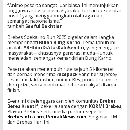
“Animo peserta sangat luar biasa. Ini menunjukkan
tingginya antusiasme masyarakat terhadap kegiatan
positif yang menggabungkan olahraga dan
semangat nasionalisme,”
tambah
Saeful Bakhtiar
.
Brebes Soekarno Run 2025 digelar dalam rangka
memperingati
Bulan Bung Karno
. Tema tahun ini
adalah
#BERdiriDiAtasKakiSendiri
, yang mengajak
masyarakat—khususnya generasi muda—untuk
meneladani semangat kemandirian Bung Karno.
Peserta akan menempuh rute sejauh 5 kilometer
dan berhak menerima
racepack
yang berisi jersey
resmi, medali finisher, nomor BIB, produk sponsor,
doorprize, serta menikmati hiburan rakyat di area
finish.
Event ini diselenggarakan oleh komunitas
Brebes
Beres Kreatif
, bekerja sama dengan
KORMI Brebes
,
Playon Brebes, serta media partner seperti
Brebesinfo.com
,
PemaliNews.com
,
Singosari FM
dan Brebes Hari Ini.