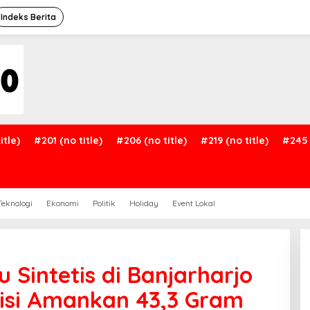
Indeks Berita
itle)
#201 (no title)
#206 (no title)
#219 (no title)
#245 
Teknologi
Ekonomi
Politik
Holiday
Event Lokal
Sintetis di Banjarharjo
lisi Amankan 43,3 Gram