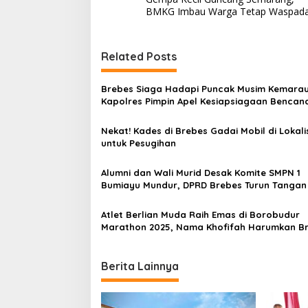
o
BMKG Imbau Warga Tetap Waspad
s
t
Related Posts
n
a
Brebes Siaga Hadapi Puncak Musim Kemarau
v
Kapolres Pimpin Apel Kesiapsiagaan Bencan
Karhutla
i
Nekat! Kades di Brebes Gadai Mobil di Lokali
g
untuk Pesugihan
a
Alumni dan Wali Murid Desak Komite SMPN 1
t
Bumiayu Mundur, DPRD Brebes Turun Tangan
i
Atlet Berlian Muda Raih Emas di Borobudur
o
Marathon 2025, Nama Khofifah Harumkan B
n
Tegal!
Berita Lainnya