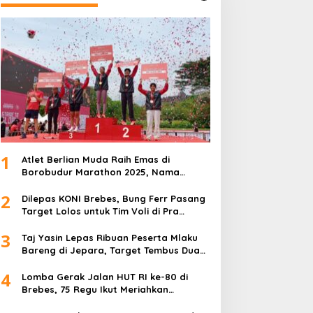
1
Atlet Berlian Muda Raih Emas di
Borobudur Marathon 2025, Nama
Khofifah Harumkan Brebes–Tegal!
2
Dilepas KONI Brebes, Bung Ferr Pasang
Target Lolos untuk Tim Voli di Pra
Kualifikasi Porprov Jateng 2026
3
Taj Yasin Lepas Ribuan Peserta Mlaku
Bareng di Jepara, Target Tembus Dua
Kali Lipat
4
Lomba Gerak Jalan HUT RI ke-80 di
Brebes, 75 Regu Ikut Meriahkan
Semangat Kemerdekaan