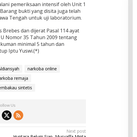
lani pemeriksaan intensif oleh Unit 1
Barang bukti yang disita juga telah
Jawa Tengah untuk uji laboratorium.
s Brebes dan dijerat Pasal 114 ayat
) UU Nomor 35 Tahun 2009 tentang
kuman minimal 5 tahun dan
up Iptu Yuswi.(*)
Aldiansyah
narkoba online
arkoba remaja
embakau sintetis
Follow Us
Next post
Huntara Belum Siap, Musyaffa Minta