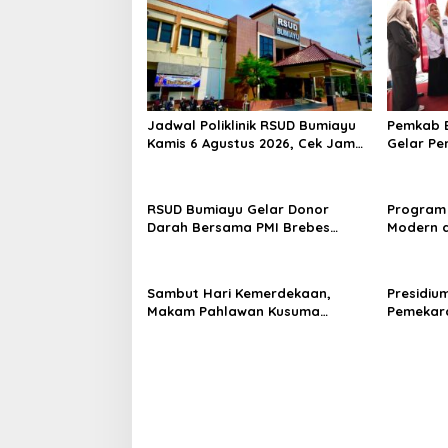
Jadwal Poliklinik RSUD Bumiayu
Pemkab B
Kamis 6 Agustus 2026, Cek Jam
Gelar Pe
Praktik Dokter Sebelum
100 Ibu 
Berkunjung
Kesehata
RSUD Bumiayu Gelar Donor
Program 
Darah Bersama PMI Brebes
Modern d
Sambut HUT Ke-81 Republik
Padi Los
Indonesia
Hektare
Sambut Hari Kemerdekaan,
Presidiu
Makam Pahlawan Kusuma
Pemekara
Bantolo di Bantarkawung
Pembent
Dibersihkan
Jateng J