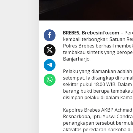
r
h
a
r
j
o
BREBES, Brebesinfo.com
– Per
B
kembali terbongkar. Satuan Re
r
Polres Brebes berhasil memb
e
tembakau sintetis yang berope
b
Banjarharjo.
e
s
D
Pelaku yang diamankan adalah K
i
setempat. Ia ditangkap di rum
b
sekitar pukul 18.00 WIB. Dalam
e
barang bukti berupa tembakau 
k
u
disimpan pelaku di dalam kamar
k
,
Kapolres Brebes AKBP Achmad 
P
Resnarkoba, Iptu Yuswi Candr
o
penangkapan tersebut bermula
l
i
aktivitas peredaran narkoba di