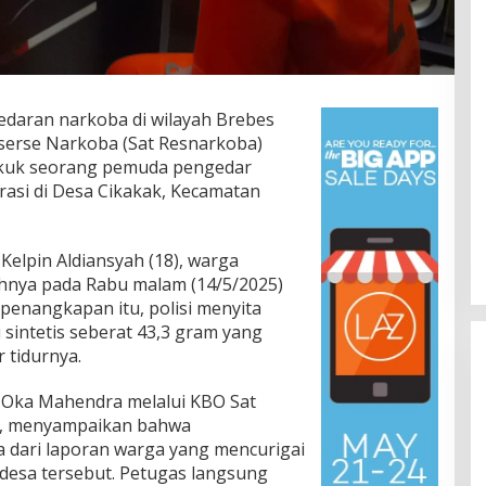
edaran narkoba di wilayah Brebes
serse Narkoba (Sat Resnarkoba)
ekuk seorang pemuda pengedar
rasi di Desa Cikakak, Kecamatan
elpin Aldiansyah (18), warga
Jalan Bergelombang dan Minim
ahnya pada Rabu malam (14/5/2025)
Lampu di Ruas Bumiayu–
 penangkapan itu, polisi menyita
Bantarkawung Telan Korban,
In Berita, Daerah, Ekonomi, Hukum & Kriminal, Info
sintetis seberat 43,3 gram yang
Desa, Nasional, Otomatif, Politik,
Innova Hantam Pohon di
 tidurnya.
Sosial
|
04/08/2026
Bantarkawung
Oka Mahendra melalui KBO Sat
a, menyampaikan bahwa
 dari laporan warga yang mencurigai
 desa tersebut. Petugas langsung