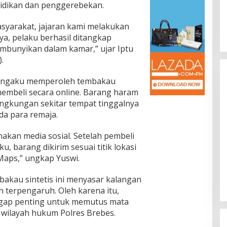
lidikan dan penggerebekan.
asyarakat, jajaran kami melakukan
nya, pelaku berhasil ditangkap
embunyikan dalam kamar,” ujar Iptu
.
mengaku memperoleh tembakau
membeli secara online. Barang haram
lingkungan sekitar tempat tinggalnya
da para remaja.
kan media sosial. Setelah pembeli
u, barang dikirim sesuai titik lokasi
Maps,” ungkap Yuswi.
bakau sintetis ini menyasar kalangan
 terpengaruh. Oleh karena itu,
ggap penting untuk memutus mata
 wilayah hukum Polres Brebes.