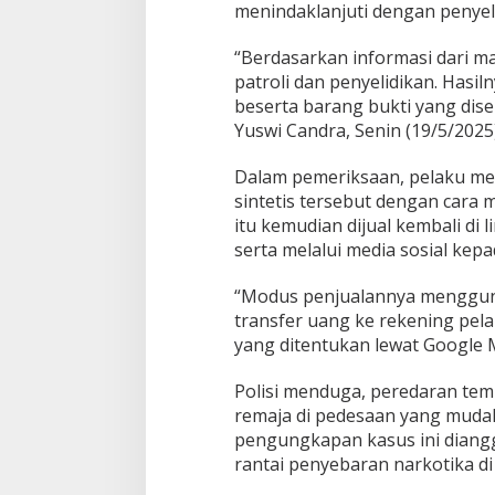
s
menindaklanjuti dengan penye
i
A
“Berdasarkan informasi dari m
m
patroli dan penyelidikan. Hasil
a
n
beserta barang bukti yang dis
k
Yuswi Candra, Senin (19/5/2025)
a
n
Dalam pemeriksaan, pelaku 
4
sintetis tersebut dengan cara 
3
,
itu kemudian dijual kembali di 
3
serta melalui media sosial kepa
G
r
“Modus penjualannya mengguna
a
transfer uang ke rekening pelak
m
B
yang ditentukan lewat Google 
a
r
Polisi menduga, peredaran tem
a
remaja di pedesaan yang mudah
n
pengungkapan kasus ini dian
g
B
rantai penyebaran narkotika di
u