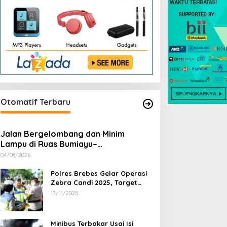
Otomatif Terbaru
Jalan Bergelombang dan Minim
Lampu di Ruas Bumiayu–
Bantarkawung Telan Korban, Innova
04/08/2026
Hantam Pohon di Bantarkawung
Polres Brebes Gelar Operasi
Zebra Candi 2025, Target
Turunkan Kecelakaan dan
17/11/2025
Pelanggaran Lalu Lintas
Minibus Terbakar Usai Isi