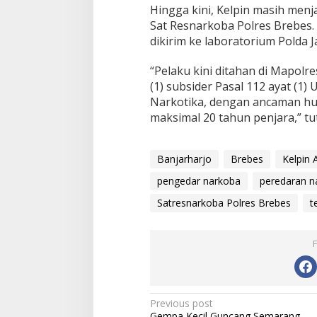
k
Hingga kini, Kelpin masih menja
t
Sat Resnarkoba Polres Brebes. 
i
dikirim ke laboratorium Polda 
“Pelaku kini ditahan di Mapolre
(1) subsider Pasal 112 ayat (1
Narkotika, dengan ancaman hu
maksimal 20 tahun penjara,” tut
Banjarharjo
Brebes
Kelpin 
pengedar narkoba
peredaran n
Satresnarkoba Polres Brebes
t
P
Previous post
Gempa Kecil Guncang Semarang,