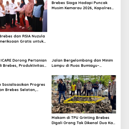
Brebes Siaga Hadapi Puncak
Musim Kemarau 2026, Kapolres
Pimpin Apel Kesiapsiagaan
Bencana dan Karhutla
rebes dan RSIA Nuzula
meriksaan Gratis untuk
Hamil, Perkuat
n Ibu dan Bayi
ICARE Dorong Pertanian
Jalan Bergelombang dan Minim
i Brebes, Produktivitas
Lampu di Ruas Bumiayu–
ari Tembus 10,2 Ton per
Bantarkawung Telan Korban,
Innova Hantam Pohon di
Bantarkawung
m Sosialisasikan Progres
n Brebes Selatan,
ukan Pansus DPRD
adi Tahap Berikutnya
Makam di TPU Grinting Brebes
Digali Orang Tak Dikenal Dua Kali,
Polisi Selidiki Motif Pelaku