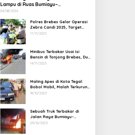
Lampu di Ruas Bumiayu–
Bantarkawung Telan Korban, Innova
04/08/2026
Hantam Pohon di Bantarkawung
Polres Brebes Gelar Operasi
Zebra Candi 2025, Target
Turunkan Kecelakaan dan
17/11/2025
Pelanggaran Lalu Lintas
Minibus Terbakar Usai Isi
Bensin di Tonjong Brebes, Dua
Penumpang Luka Bakar
14/11/2025
Maling Apes di Kota Tegal:
Bobol Mobil, Malah Terkurung
Sendiri di Dalamnya
18/10/2025
Sebuah Truk Terbakar di
Jalan Raya Bumiayu–
Bantarkawung, Diduga Akibat
09/10/2025
Gangguan Kelistrikan