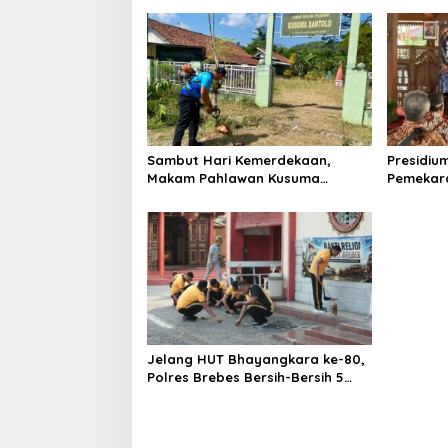
Indonesia
Hektare
Sambut Hari Kemerdekaan,
Presidiu
Makam Pahlawan Kusuma
Pemekara
Bantolo di Bantarkawung
Pembent
Dibersihkan
Jateng J
Jelang HUT Bhayangkara ke-80,
Polres Brebes Bersih-Bersih 5
Tempat Ibadah dan Bagikan
Bansos