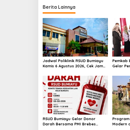
Berita Lainnya
Jadwal Poliklinik RSUD Bumiayu
Pemkab B
Kamis 6 Agustus 2026, Cek Jam
Gelar Pe
Praktik Dokter Sebelum
100 Ibu 
Berkunjung
Kesehata
RSUD Bumiayu Gelar Donor
Program 
Darah Bersama PMI Brebes
Modern d
Sambut HUT Ke-81 Republik
Padi Los