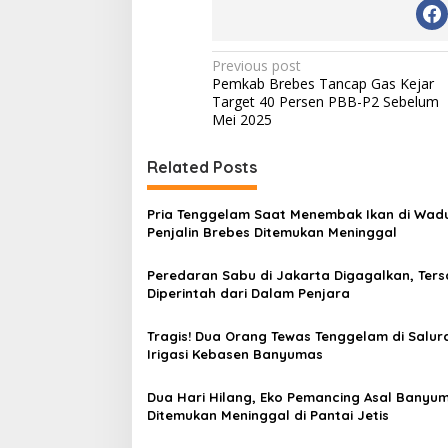
P
Previous post
Pemkab Brebes Tancap Gas Kejar
o
Target 40 Persen PBB-P2 Sebelum
s
Mei 2025
t
Related Posts
n
a
Pria Tenggelam Saat Menembak Ikan di Wad
v
Penjalin Brebes Ditemukan Meninggal
i
Peredaran Sabu di Jakarta Digagalkan, Ter
g
Diperintah dari Dalam Penjara
a
Tragis! Dua Orang Tewas Tenggelam di Salur
t
Irigasi Kebasen Banyumas
i
Dua Hari Hilang, Eko Pemancing Asal Banyu
o
Ditemukan Meninggal di Pantai Jetis
n