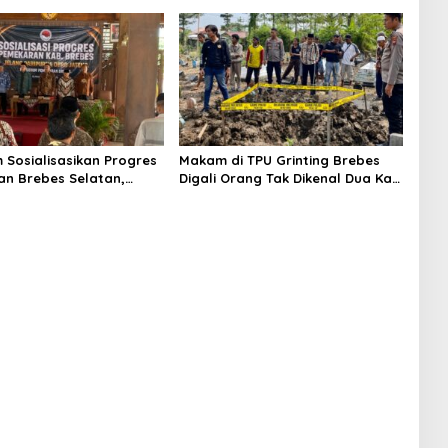
Innova Hantam Pohon di
Bantarkawung
m Sosialisasikan Progres
Makam di TPU Grinting Brebes
n Brebes Selatan,
Digali Orang Tak Dikenal Dua Kali,
ukan Pansus DPRD
Polisi Selidiki Motif Pelaku
adi Tahap Berikutnya