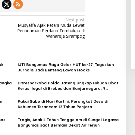
Next post
Musyaffa Ajak Petani Muda Lewat
Penanaman Perdana Tembakau di
Wanareja Sirampog
uk
IJTI Banyumas Raya Gelar HUT ke-27, Tegaskan
Jurnalis Jadi Benteng Lawan Hoaks
sangka
Ditresnarkoba Polda Jateng Ungkap Ribuan Obat
Keras Ilegal di Brebes dan Banjarnegara, 9
Tersangka Ditangkap
an
Pakai Sabu di Hari Kartini, Perangkat Desa di
Kebumen Terancam 12 Tahun Penjara
mas
Tragis, Anak 4 Tahun Tenggelam di Sungai Logawa
Banyumas saat Bermain Dekat Air Terjun