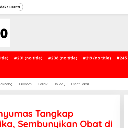
ndeks Berita
itle)
#201 (no title)
#206 (no title)
#219 (no title)
#245 
Teknologi
Ekonomi
Politik
Holiday
Event Lokal
anyumas Tangkap
ika, Sembunyikan Obat di