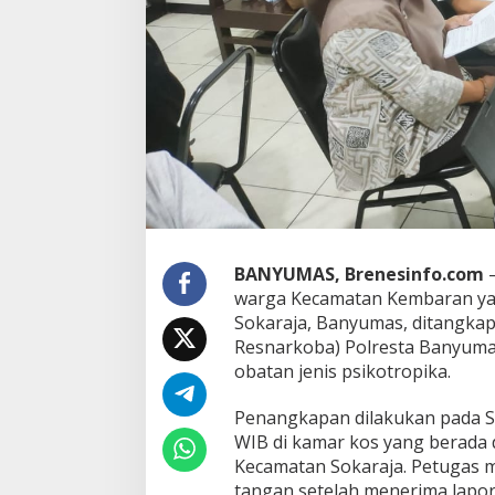
g
e
d
a
r
P
s
i
k
o
t
r
o
BANYUMAS, Brenesinfo.com
–
p
warga Kecamatan Kembaran yan
i
k
Sokaraja, Banyumas, ditangkap
a
Resnarkoba) Polresta Banyumas
,
obatan jenis psikotropika.
S
e
Penangkapan dilakukan pada Sa
m
b
WIB di kamar kos yang berada 
u
Kecamatan Sokaraja. Petugas 
n
tangan setelah menerima lapor