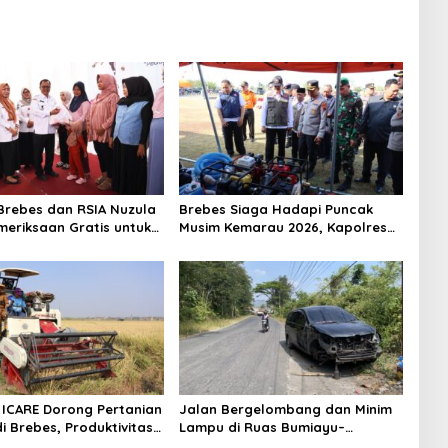
rebes dan RSIA Nuzula
Brebes Siaga Hadapi Puncak
meriksaan Gratis untuk
Musim Kemarau 2026, Kapolres
Hamil, Perkuat
Pimpin Apel Kesiapsiagaan
n Ibu dan Bayi
Bencana dan Karhutla
ICARE Dorong Pertanian
Jalan Bergelombang dan Minim
i Brebes, Produktivitas
Lampu di Ruas Bumiayu–
ari Tembus 10,2 Ton per
Bantarkawung Telan Korban,