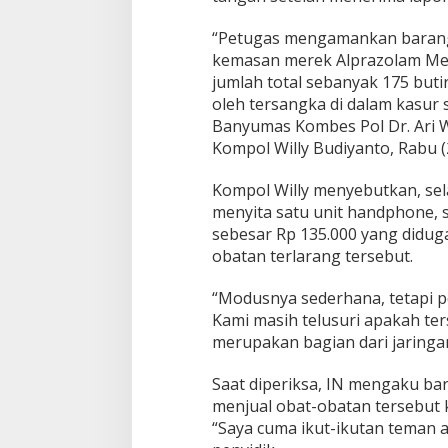
y
i
“Petugas mengamankan barang
k
a
kemasan merek Alprazolam Mer
n
jumlah total sebanyak 175 buti
O
oleh tersangka di dalam kasur 
b
Banyumas Kombes Pol Dr. Ari 
a
t
Kompol Willy Budiyanto, Rabu (
d
Jalan Bergelomb
i
Lampu di Ruas B
Kompol Willy menyebutkan, sela
D
Bantarkawung Te
menyita satu unit handphone, 
In Berita, Daerah, Ekonom
a
Desa, Nasional, Otomatif, P
Innova Hantam P
sebesar Rp 135.000 yang didug
l
Sosial
|
04/08/2026
Bantarkawung
a
obatan terlarang tersebut.
m
K
“Modusnya sederhana, tetapi p
a
Kami masih telusuri apakah ter
s
merupakan bagian dari jaringa
u
r
Saat diperiksa, IN mengaku ba
menjual obat-obatan tersebut 
“Saya cuma ikut-ikutan teman a