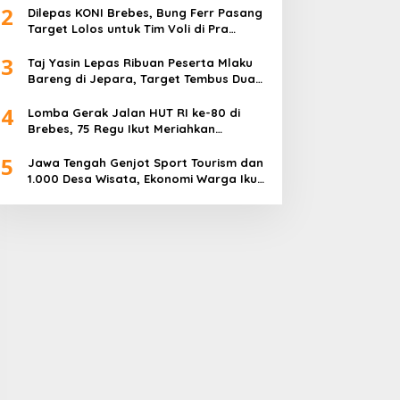
2
Dilepas KONI Brebes, Bung Ferr Pasang
Target Lolos untuk Tim Voli di Pra
Kualifikasi Porprov Jateng 2026
3
Taj Yasin Lepas Ribuan Peserta Mlaku
Bareng di Jepara, Target Tembus Dua
Kali Lipat
4
Lomba Gerak Jalan HUT RI ke-80 di
Brebes, 75 Regu Ikut Meriahkan
Semangat Kemerdekaan
5
Jawa Tengah Genjot Sport Tourism dan
1.000 Desa Wisata, Ekonomi Warga Ikut
Terangkat