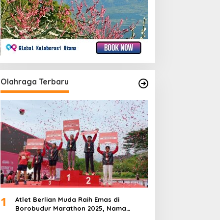
Olahraga Terbaru
1
Atlet Berlian Muda Raih Emas di
Borobudur Marathon 2025, Nama
Khofifah Harumkan Brebes–Tegal!