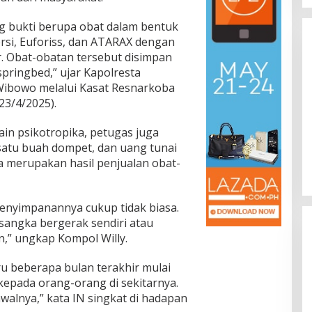
 bukti berupa obat dalam bentuk
si, Euforiss, dan ATARAX dengan
r. Obat-obatan tersebut disimpan
springbed,” ujar Kapolresta
Wibowo melalui Kasat Resnarkoba
23/4/2025).
ang dan Minim
Presidium Sosialisasikan Progres
umiayu–
Pemekaran Brebes Selatan,
in psikotropika, petugas juga
lan Korban,
Pembentukan Pansus DPRD
satu buah dompet, dan uang tunai
i, Hukum & Kriminal, Info
In Berita, Daerah, Ekonomi, Info Desa, Nasional,
olitik,
Politik, Sosial, Trending
|
04/07/2026
ohon di
Jateng Jadi Tahap Berikutnya
a merupakan hasil penjualan obat-
enyimpanannya cukup tidak biasa.
sangka bergerak sendiri atau
n,” ungkap Kompol Willy.
ru beberapa bulan terakhir mulai
kepada orang-orang di sekitarnya.
walnya,” kata IN singkat di hadapan