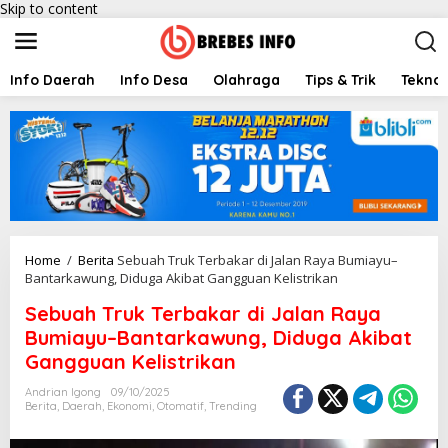
Skip to content
Info Daerah
Info Desa
Olahraga
Tips & Trik
Teknol
Home
/
Berita
Sebuah Truk Terbakar di Jalan Raya Bumiayu–
Bantarkawung, Diduga Akibat Gangguan Kelistrikan
Sebuah Truk Terbakar di Jalan Raya
Bumiayu–Bantarkawung, Diduga Akibat
Gangguan Kelistrikan
Andrian Igong
09/10/2025
Berita
,
Daerah
,
Ekonomi
,
Otomatif
,
Trending