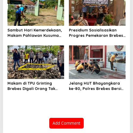
Bantarkawung
Sambut Hari Kemerdekaan,
Presidium Sosialisasikan
Makam Pahlawan Kusuma
Progres Pemekaran Brebes
Bantolo di Bantarkawung
Selatan, Pembentukan
Dibersihkan
Pansus DPRD Jateng Jadi
Tahap Berikutnya
Makam di TPU Grinting
Jelang HUT Bhayangkara
Brebes Digali Orang Tak
ke-80, Polres Brebes Bersih-
Dikenal Dua Kali, Polisi
Bersih 5 Tempat Ibadah dan
Selidiki Motif Pelaku
Bagikan Bansos
Add Comment