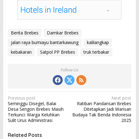
Berita Brebes
Damkar Brebes
jalan raya bumiayu bantarkawung
kalilangkap
kebakaran
Satpol PP Brebes
truk terbakar
Follow Us
P
Previous post
Next post
Seminggu Disegel, Balai
Ratiban Pandansari Brebes
o
Desa Sengon Brebes Masih
Ditetapkan Jadi Warisan
s
Terkunci: Warga Keluhkan
Budaya Tak Benda Indonesia
Sulit Urus Administrasi
2025
t
n
Related Posts