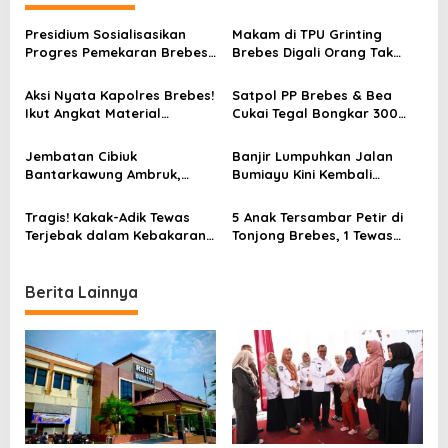
a
v
Presidium Sosialisasikan
Makam di TPU Grinting
Progres Pemekaran Brebes
Brebes Digali Orang Tak
i
Selatan, Pembentukan
Dikenal Dua Kali, Polisi
g
Pansus DPRD Jateng Jadi
Selidiki Motif Pelaku
Aksi Nyata Kapolres Brebes!
Satpol PP Brebes & Bea
Tahap Berikutnya
a
Ikut Angkat Material
Cukai Tegal Bongkar 300
Renovasi Jembatan Cibiuk
Ribu Batang Rokok Ilegal di
t
di Bantarkawung
Kos Muarakelapa
Jembatan Cibiuk
Banjir Lumpuhkan Jalan
i
Bantarkawung Ambruk,
Bumiayu Kini Kembali
Remaja 16 Tahun Tewas
Normal dan Bisa Dilalui
o
Terperosok
Kendaraan
Tragis! Kakak-Adik Tewas
5 Anak Tersambar Petir di
n
Terjebak dalam Kebakaran
Tonjong Brebes, 1 Tewas
Toko Bangunan di Brebes
Saat Berteduh Usai Cari
Ikan
Berita Lainnya