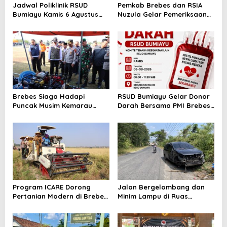
Jadwal Poliklinik RSUD
Pemkab Brebes dan RSIA
Bumiayu Kamis 6 Agustus
Nuzula Gelar Pemeriksaan
2026, Cek Jam Praktik
Gratis untuk 100 Ibu Hamil,
Dokter Sebelum Berkunjung
Perkuat Kesehatan Ibu dan
Bayi
Brebes Siaga Hadapi
RSUD Bumiayu Gelar Donor
Puncak Musim Kemarau
Darah Bersama PMI Brebes
2026, Kapolres Pimpin Apel
Sambut HUT Ke-81 Republik
Kesiapsiagaan Bencana dan
Indonesia
Karhutla
Program ICARE Dorong
Jalan Bergelombang dan
Pertanian Modern di Brebes,
Minim Lampu di Ruas
Produktivitas Padi Losari
Bumiayu–Bantarkawung
Tembus 10,2 Ton per Hektare
Telan Korban, Innova
Hantam Pohon di