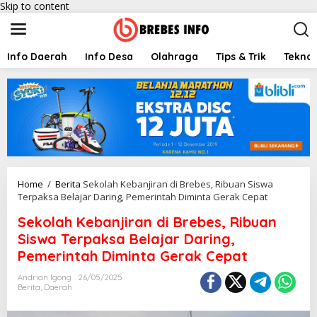
Skip to content
Info Daerah
Info Desa
Olahraga
Tips & Trik
Teknol
Home
/
Berita
Sekolah Kebanjiran di Brebes, Ribuan Siswa
Terpaksa Belajar Daring, Pemerintah Diminta Gerak Cepat
Sekolah Kebanjiran di Brebes, Ribuan
Siswa Terpaksa Belajar Daring,
Pemerintah Diminta Gerak Cepat
Andrian Igong
26/05/2025
Berita
,
Daerah