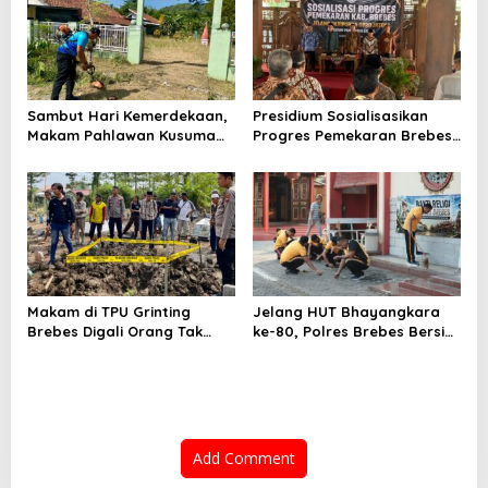
Bantarkawung
Sambut Hari Kemerdekaan,
Presidium Sosialisasikan
Makam Pahlawan Kusuma
Progres Pemekaran Brebes
Bantolo di Bantarkawung
Selatan, Pembentukan
Dibersihkan
Pansus DPRD Jateng Jadi
Tahap Berikutnya
Makam di TPU Grinting
Jelang HUT Bhayangkara
Brebes Digali Orang Tak
ke-80, Polres Brebes Bersih-
Dikenal Dua Kali, Polisi
Bersih 5 Tempat Ibadah dan
Selidiki Motif Pelaku
Bagikan Bansos
Add Comment