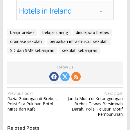
banjir brebes
belajar daring
dindikpora brebes
drainase sekolah
perbaikan infrastruktur sekolah
SD dan SMP kebanjiran
sekolah kebanjiran
Follow Us
P
Previous post
Next post
Razia Gabungan di Brebes,
Janda Muda di Ketanggungan
o
Polisi Sita Puluhan Botol
Brebes Tewas Bersimbah
s
Miras dari Kafe
Darah, Polisi Telusuri Motif
Pembunuhan
t
n
Related Posts