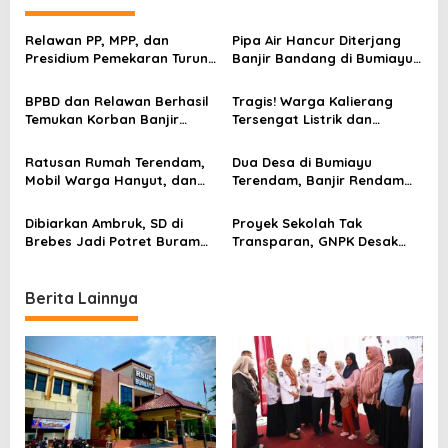
a
v
Relawan PP, MPP, dan
Pipa Air Hancur Diterjang
Presidium Pemekaran Turun
Banjir Bandang di Bumiayu,
i
Tangan Bantu Korban Banjir
Pasokan ke Warga Terputus
g
Brebes Selatan
Total
BPBD dan Relawan Berhasil
Tragis! Warga Kalierang
a
Temukan Korban Banjir
Tersengat Listrik dan
Kalierang
Terbawa Arus Saat Banjir
t
Bumiayu
Ratusan Rumah Terendam,
Dua Desa di Bumiayu
i
Mobil Warga Hanyut, dan
Terendam, Banjir Rendam
Jalan Nasional Bumiayu
Rumah Warga Usai Hujan
o
Lumpuh Total
Dua Jam
Dibiarkan Ambruk, SD di
Proyek Sekolah Tak
n
Brebes Jadi Potret Buram
Transparan, GNPK Desak
Janji Pemerintah di Dunia
Audit Dindikpora Brebes
Pendidikan
Berita Lainnya