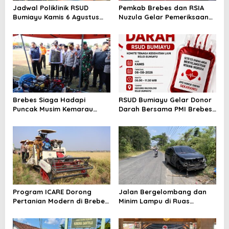
Jadwal Poliklinik RSUD
Pemkab Brebes dan RSIA
Bumiayu Kamis 6 Agustus
Nuzula Gelar Pemeriksaan
2026, Cek Jam Praktik
Gratis untuk 100 Ibu Hamil,
Dokter Sebelum Berkunjung
Perkuat Kesehatan Ibu dan
Bayi
Brebes Siaga Hadapi
RSUD Bumiayu Gelar Donor
Puncak Musim Kemarau
Darah Bersama PMI Brebes
2026, Kapolres Pimpin Apel
Sambut HUT Ke-81 Republik
Kesiapsiagaan Bencana dan
Indonesia
Karhutla
Program ICARE Dorong
Jalan Bergelombang dan
Pertanian Modern di Brebes,
Minim Lampu di Ruas
Produktivitas Padi Losari
Bumiayu–Bantarkawung
Tembus 10,2 Ton per Hektare
Telan Korban, Innova
Hantam Pohon di