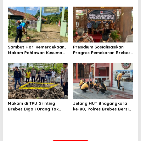
Produktivitas Padi Losari
Bumiayu–Bantarkawung
Tembus 10,2 Ton per Hektare
Telan Korban, Innova
Hantam Pohon di
Bantarkawung
Sambut Hari Kemerdekaan,
Presidium Sosialisasikan
Makam Pahlawan Kusuma
Progres Pemekaran Brebes
Bantolo di Bantarkawung
Selatan, Pembentukan
Dibersihkan
Pansus DPRD Jateng Jadi
Tahap Berikutnya
Makam di TPU Grinting
Jelang HUT Bhayangkara
Brebes Digali Orang Tak
ke-80, Polres Brebes Bersih-
Dikenal Dua Kali, Polisi
Bersih 5 Tempat Ibadah dan
Selidiki Motif Pelaku
Bagikan Bansos