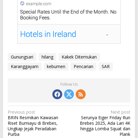
Gunungsari
hilang
Kakek Ditemukan
Karanggayam
kebumen
Pencarian
SAR
Follow Us
P
Previous post
Next post
BRIN Resmikan Kawasan
Serunya Eiger Friday Run
o
Riset Bumiayu di Brebes,
Brebes 2025, Ada Lari 4K
s
Ungkap Jejak Peradaban
hingga Lomba Squat dan
Purba
Plank
t