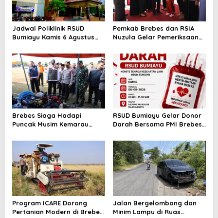
Jadwal Poliklinik RSUD
Pemkab Brebes dan RSIA
Bumiayu Kamis 6 Agustus
Nuzula Gelar Pemeriksaan
2026, Cek Jam Praktik
Gratis untuk 100 Ibu Hamil,
Dokter Sebelum Berkunjung
Perkuat Kesehatan Ibu dan
Bayi
Brebes Siaga Hadapi
RSUD Bumiayu Gelar Donor
Puncak Musim Kemarau
Darah Bersama PMI Brebes
2026, Kapolres Pimpin Apel
Sambut HUT Ke-81 Republik
Kesiapsiagaan Bencana dan
Indonesia
Karhutla
Program ICARE Dorong
Jalan Bergelombang dan
Pertanian Modern di Brebes,
Minim Lampu di Ruas