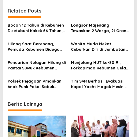
n
Related Posts
a
v
Bocah 12 Tahun di Kebumen
Longsor Majenang
Disetubuhi Kakek 66 Tahun,
Tewaskan 2 Warga, 21 Orang
i
Dua Rekannya Ikut Cabuli
Masih Hilang dalam
g
Korban!
Pencarian Tim SAR
Hilang Saat Berenang,
Wanita Muda Nekat
a
Pemuda Kebumen Diduga
Ceburkan Diri di Jembatan
Terseret Ombak di Pantai
Muktisari Kebumen,
t
Ambal
Ditemukan Meninggal Dunia
Pencarian Nelayan Hilang di
Menjelang HUT ke-80 RI,
i
Pantai Suwuk Kebumen
Forkopimda Kebumen Gelar
Dihentikan, Basarnas Tutup
Deklarasi Damai untuk Jaga
o
Operasi SAR
Persatuan
Polsek Pejagoan Amankan
Tim SAR Berhasil Evakuasi
n
Anak Punk Pakai Sabuk
Kapal Yacht Mogok Mesin di
Amunisi Tak Aktif
Cilacap, 5 Penumpang
Selamat
Berita Lainnya