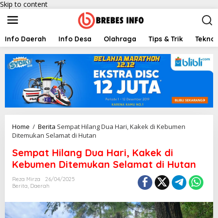
Skip to content
Info Daerah
Info Desa
Olahraga
Tips & Trik
Teknol
Home
/
Berita
Sempat Hilang Dua Hari, Kakek di Kebumen
Ditemukan Selamat di Hutan
Sempat Hilang Dua Hari, Kakek di
Kebumen Ditemukan Selamat di Hutan
Reza Mirza
26/04/2025
Berita
,
Daerah