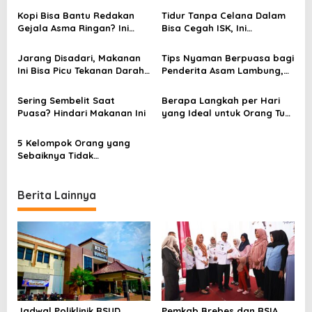
v
Kopi Bisa Bantu Redakan
Tidur Tanpa Celana Dalam
Gejala Asma Ringan? Ini
Bisa Cegah ISK, Ini
i
Penjelasan Medis dan
Penjelasan Medisnya
g
Risikonya
Jarang Disadari, Makanan
Tips Nyaman Berpuasa bagi
a
Ini Bisa Picu Tekanan Darah
Penderita Asam Lambung,
Naik
Nomor 3 Sering Diabaikan
t
Sering Sembelit Saat
Berapa Langkah per Hari
i
Puasa? Hindari Makanan Ini
yang Ideal untuk Orang Tua
agar Sehat dan Panjang
o
Umur?
5 Kelompok Orang yang
n
Sebaiknya Tidak
Mengonsumsi Pepaya
Berita Lainnya
Jadwal Poliklinik RSUD
Pemkab Brebes dan RSIA