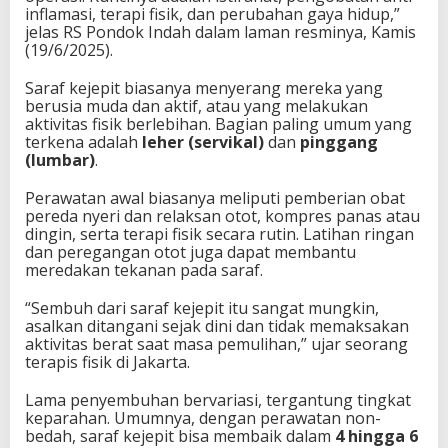
inflamasi, terapi fisik, dan perubahan gaya hidup,”
jelas RS Pondok Indah dalam laman resminya, Kamis
(19/6/2025).
Saraf kejepit biasanya menyerang mereka yang
berusia muda dan aktif, atau yang melakukan
aktivitas fisik berlebihan. Bagian paling umum yang
terkena adalah
leher (servikal)
dan
pinggang
(lumbar)
.
Perawatan awal biasanya meliputi pemberian obat
pereda nyeri dan relaksan otot, kompres panas atau
dingin, serta terapi fisik secara rutin. Latihan ringan
dan peregangan otot juga dapat membantu
meredakan tekanan pada saraf.
“Sembuh dari saraf kejepit itu sangat mungkin,
asalkan ditangani sejak dini dan tidak memaksakan
aktivitas berat saat masa pemulihan,” ujar seorang
terapis fisik di Jakarta.
Lama penyembuhan bervariasi, tergantung tingkat
keparahan. Umumnya, dengan perawatan non-
bedah, saraf kejepit bisa membaik dalam
4 hingga 6