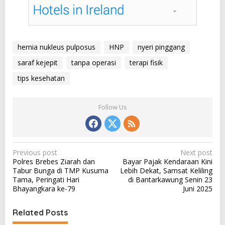
hernia nukleus pulposus
HNP
nyeri pinggang
saraf kejepit
tanpa operasi
terapi fisik
tips kesehatan
Follow Us
P
Previous post
Next post
Polres Brebes Ziarah dan
Bayar Pajak Kendaraan Kini
o
Tabur Bunga di TMP Kusuma
Lebih Dekat, Samsat Keliling
s
Tama, Peringati Hari
di Bantarkawung Senin 23
Bhayangkara ke-79
Juni 2025
t
n
Related Posts
a