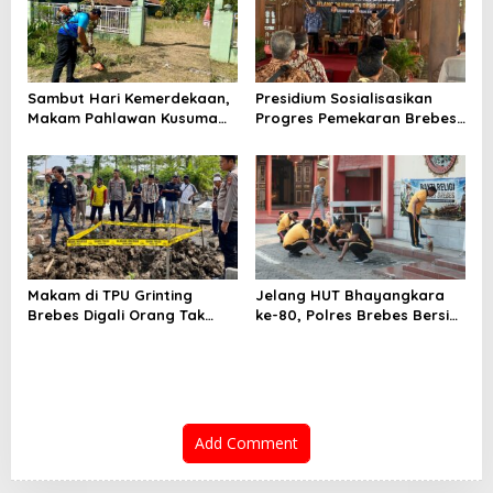
Sambut Hari Kemerdekaan,
Presidium Sosialisasikan
Makam Pahlawan Kusuma
Progres Pemekaran Brebes
Bantolo di Bantarkawung
Selatan, Pembentukan
Dibersihkan
Pansus DPRD Jateng Jadi
Tahap Berikutnya
Makam di TPU Grinting
Jelang HUT Bhayangkara
Brebes Digali Orang Tak
ke-80, Polres Brebes Bersih-
Dikenal Dua Kali, Polisi
Bersih 5 Tempat Ibadah dan
Selidiki Motif Pelaku
Bagikan Bansos
Add Comment