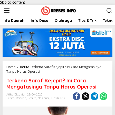
Skip to content
Info Daerah
Info Desa
Olahraga
Tips & Trik
Teknol
Home
/
Berita
Terkena Saraf Kejepit? Ini Cara Mengatasinya
Tanpa Harus Operasi
Terkena Saraf Kejepit? Ini Cara
Mengatasinya Tanpa Harus Operasi
Atika Oktavia
23/06/2025
Berita
,
Daerah
,
Health
,
Nasional
,
Tips & Trik