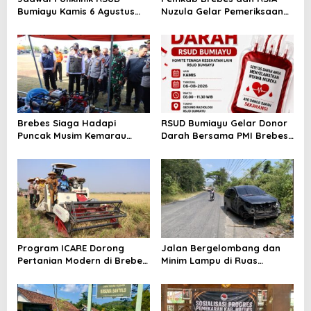
Bumiayu Kamis 6 Agustus
Nuzula Gelar Pemeriksaan
2026, Cek Jam Praktik
Gratis untuk 100 Ibu Hamil,
Dokter Sebelum Berkunjung
Perkuat Kesehatan Ibu dan
Bayi
Brebes Siaga Hadapi
RSUD Bumiayu Gelar Donor
Puncak Musim Kemarau
Darah Bersama PMI Brebes
2026, Kapolres Pimpin Apel
Sambut HUT Ke-81 Republik
Kesiapsiagaan Bencana dan
Indonesia
Karhutla
Program ICARE Dorong
Jalan Bergelombang dan
Pertanian Modern di Brebes,
Minim Lampu di Ruas
Produktivitas Padi Losari
Bumiayu–Bantarkawung
Tembus 10,2 Ton per Hektare
Telan Korban, Innova
Hantam Pohon di
Bantarkawung