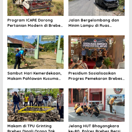
Program ICARE Dorong
Jalan Bergelombang dan
Pertanian Modern di Brebes,
Minim Lampu di Ruas
Produktivitas Padi Losari
Bumiayu–Bantarkawung
Tembus 10,2 Ton per Hektare
Telan Korban, Innova
Hantam Pohon di
Bantarkawung
Sambut Hari Kemerdekaan,
Presidium Sosialisasikan
Makam Pahlawan Kusuma
Progres Pemekaran Brebes
Bantolo di Bantarkawung
Selatan, Pembentukan
Dibersihkan
Pansus DPRD Jateng Jadi
Tahap Berikutnya
Makam di TPU Grinting
Jelang HUT Bhayangkara
Brebes Digali Orang Tak
ke-80, Polres Brebes Bersih-