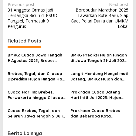
P
Previous post
Next post
31 Anggota Ormas Jadi
Borobudur Marathon 2025
o
Tersangka Ricuh di RSUD
Tawarkan Rute Baru, Siap
s
Tangsel, Termasuk 9
Gaet Pelari Dunia dan UMKM
Pengurus
Lokal
t
n
Related Posts
a
v
BMKG: Cuaca Jawa Tengah
BMKG Prediksi Hujan Ringan
9 Agustus 2025, Brebes
di Jawa Tengah 29 Juli 2025,
i
hingga Cilacap Hujan
Gelombang Laut Selatan
g
Ringan Disertai Berawan
Capai 4 Meter
Brebes, Tegal, dan Cilacap
Langit Mendung Menyelimuti
a
Diprediksi Hujan Ringan Hari
Jateng, BMKG: Hujan dan
Ini, Waspadai Gelombang
Gelombang Tinggi Ancam
t
Tinggi di Laut Selatan
Wilayah Selatan
Cuaca Hari Ini: Brebes,
Prakiraan Cuaca Jateng
i
Purwokerto hingga Cilacap
Hari Ini 8 Juli 2025: Hujan
Berawan, Gelombang Laut
Ringan-Sedang Berpotensi
o
Selatan Capai 4 Meter
Guyur Sejumlah Wilayah
Cuaca Brebes, Tegal, dan
Prakiraan Cuaca Brebes
n
Seluruh Jawa Tengah 5 Juli
dan Beberapa Kota
2025: Suhu Tinggi, Waspadai
Kabupaten di Wilayah
Kondisi Sore Hari
Jateng Hari Ini
Berita Lainnya