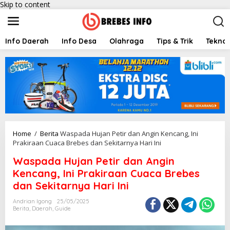
Skip to content
Info Daerah
Info Desa
Olahraga
Tips & Trik
Teknol
Home
/
Berita
Waspada Hujan Petir dan Angin Kencang, Ini
Prakiraan Cuaca Brebes dan Sekitarnya Hari Ini
Waspada Hujan Petir dan Angin
Kencang, Ini Prakiraan Cuaca Brebes
dan Sekitarnya Hari Ini
Andrian Igong
25/05/2025
Berita
,
Daerah
,
Guide