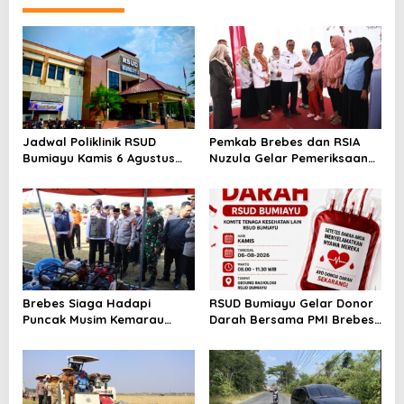
Jadwal Poliklinik RSUD
Pemkab Brebes dan RSIA
Bumiayu Kamis 6 Agustus
Nuzula Gelar Pemeriksaan
2026, Cek Jam Praktik
Gratis untuk 100 Ibu Hamil,
Dokter Sebelum Berkunjung
Perkuat Kesehatan Ibu dan
Bayi
Brebes Siaga Hadapi
RSUD Bumiayu Gelar Donor
Puncak Musim Kemarau
Darah Bersama PMI Brebes
2026, Kapolres Pimpin Apel
Sambut HUT Ke-81 Republik
Kesiapsiagaan Bencana dan
Indonesia
Karhutla