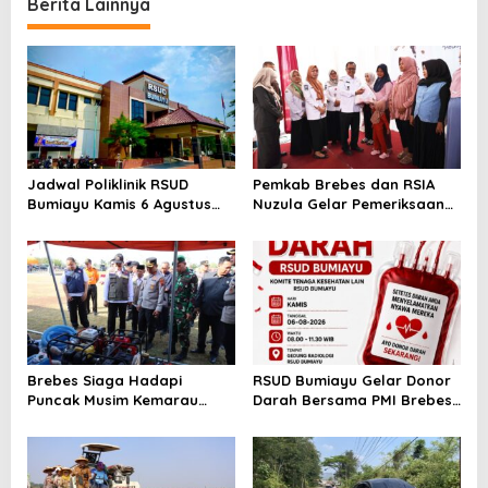
Madrasah
Berita Lainnya
Jadwal Poliklinik RSUD
Pemkab Brebes dan RSIA
Bumiayu Kamis 6 Agustus
Nuzula Gelar Pemeriksaan
2026, Cek Jam Praktik
Gratis untuk 100 Ibu Hamil,
Dokter Sebelum Berkunjung
Perkuat Kesehatan Ibu dan
Bayi
Brebes Siaga Hadapi
RSUD Bumiayu Gelar Donor
Puncak Musim Kemarau
Darah Bersama PMI Brebes
2026, Kapolres Pimpin Apel
Sambut HUT Ke-81 Republik
Kesiapsiagaan Bencana dan
Indonesia
Karhutla