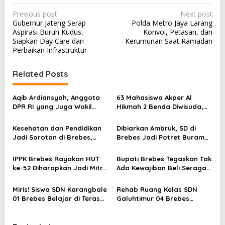
P
Previous post
Next post
Gubernur Jateng Serap
Polda Metro Jaya Larang
o
Aspirasi Buruh Kudus,
Konvoi, Petasan, dan
s
Siapkan Day Care dan
Kerumunan Saat Ramadan
Perbaikan Infrastruktur
t
n
Related Posts
a
v
Aqib Ardiansyah, Anggota
63 Mahasiswa Akper Al
DPR RI yang Juga Wakil
Hikmah 2 Benda Diwisuda,
i
Rektor IV Universitas
dr. Ineke: Brebes Butuh
g
Peradaban, Ajak Mahasiswa
Perawat yang Berjiwa
Kesehatan dan Pendidikan
Dibiarkan Ambruk, SD di
Berani Ambil Peluang
Pengabdian
a
Jadi Sorotan di Brebes,
Brebes Jadi Potret Buram
Ferri Anggrianto: Ini Harus
Janji Pemerintah di Dunia
t
Jadi Prioritas Daerah!
Pendidikan
IPPK Brebes Rayakan HUT
Bupati Brebes Tegaskan Tak
i
ke-52 Diharapkan Jadi Mitra
Ada Kewajiban Beli Seragam
Strategis Pemkab di Bidang
di Koperasi Sekolah
o
Pendidikan
Miris! Siswa SDN Karangbale
Rehab Ruang Kelas SDN
n
01 Brebes Belajar di Teras
Galuhtimur 04 Brebes
Masjid, Sekolah Rusak Tak
Mangkrak, 57 Siswa
Kunjung Diperbaiki
Terpaksa Belajar di