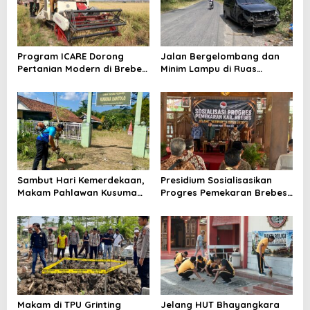
Program ICARE Dorong
Jalan Bergelombang dan
Pertanian Modern di Brebes,
Minim Lampu di Ruas
Produktivitas Padi Losari
Bumiayu–Bantarkawung
Tembus 10,2 Ton per Hektare
Telan Korban, Innova
Hantam Pohon di
Bantarkawung
Sambut Hari Kemerdekaan,
Presidium Sosialisasikan
Makam Pahlawan Kusuma
Progres Pemekaran Brebes
Bantolo di Bantarkawung
Selatan, Pembentukan
Dibersihkan
Pansus DPRD Jateng Jadi
Tahap Berikutnya
Makam di TPU Grinting
Jelang HUT Bhayangkara