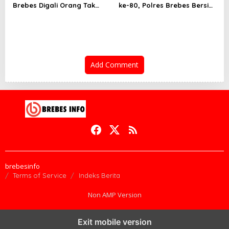
Brebes Digali Orang Tak
ke-80, Polres Brebes Bersih-
Dikenal Dua Kali, Polisi
Bersih 5 Tempat Ibadah dan
Selidiki Motif Pelaku
Bagikan Bansos
Add Comment
brebesinfo
Terms of Service
Indeks Berita
Non AMP Version
Exit mobile version