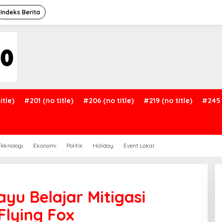
Indeks Berita
itle)
#201 (no title)
#206 (no title)
#219 (no title)
#245 
Teknologi
Ekonomi
Politik
Holiday
Event Lokal
yu Belajar Mitigasi
lying Fox