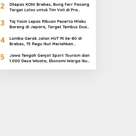
2
Dilepas KONI Brebes, Bung Ferr Pasang
Target Lolos untuk Tim Voli di Pra
Kualifikasi Porprov Jateng 2026
3
Taj Yasin Lepas Ribuan Peserta Mlaku
Bareng di Jepara, Target Tembus Dua
Kali Lipat
4
Lomba Gerak Jalan HUT RI ke-80 di
Brebes, 75 Regu Ikut Meriahkan
Semangat Kemerdekaan
5
Jawa Tengah Genjot Sport Tourism dan
1.000 Desa Wisata, Ekonomi Warga Ikut
Terangkat