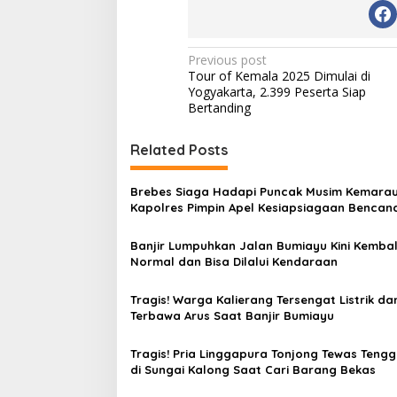
P
Previous post
Tour of Kemala 2025 Dimulai di
o
Yogyakarta, 2.399 Peserta Siap
s
Bertanding
t
Related Posts
n
a
Brebes Siaga Hadapi Puncak Musim Kemarau
v
Kapolres Pimpin Apel Kesiapsiagaan Bencan
Karhutla
i
Banjir Lumpuhkan Jalan Bumiayu Kini Kembal
g
Normal dan Bisa Dilalui Kendaraan
a
Tragis! Warga Kalierang Tersengat Listrik da
t
Terbawa Arus Saat Banjir Bumiayu
i
Tragis! Pria Linggapura Tonjong Tewas Teng
o
di Sungai Kalong Saat Cari Barang Bekas
n