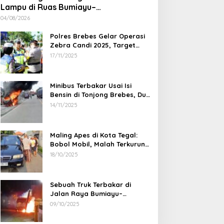
Lampu di Ruas Bumiayu–
Bantarkawung Telan Korban, Innova
04/08/2026
Hantam Pohon di Bantarkawung
Polres Brebes Gelar Operasi
Zebra Candi 2025, Target
Turunkan Kecelakaan dan
17/11/2025
Pelanggaran Lalu Lintas
Minibus Terbakar Usai Isi
Bensin di Tonjong Brebes, Dua
Penumpang Luka Bakar
14/11/2025
Maling Apes di Kota Tegal:
Bobol Mobil, Malah Terkurung
Sendiri di Dalamnya
18/10/2025
Sebuah Truk Terbakar di
Jalan Raya Bumiayu–
Bantarkawung, Diduga Akibat
09/10/2025
Gangguan Kelistrikan