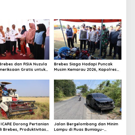
rebes dan RSIA Nuzula
Brebes Siaga Hadapi Puncak
meriksaan Gratis untuk
Musim Kemarau 2026, Kapolres
Hamil, Perkuat
Pimpin Apel Kesiapsiagaan
n Ibu dan Bayi
Bencana dan Karhutla
ICARE Dorong Pertanian
Jalan Bergelombang dan Minim
i Brebes, Produktivitas
Lampu di Ruas Bumiayu–
ari Tembus 10,2 Ton per
Bantarkawung Telan Korban,