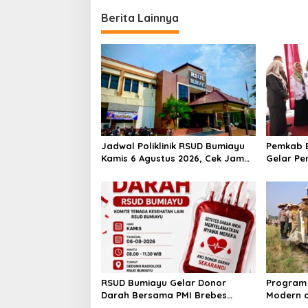
Berita Lainnya
Jadwal Poliklinik RSUD Bumiayu
Pemkab B
Kamis 6 Agustus 2026, Cek Jam
Gelar Pe
Praktik Dokter Sebelum
100 Ibu 
Berkunjung
Kesehata
RSUD Bumiayu Gelar Donor
Program 
Darah Bersama PMI Brebes
Modern d
Sambut HUT Ke-81 Republik
Padi Los