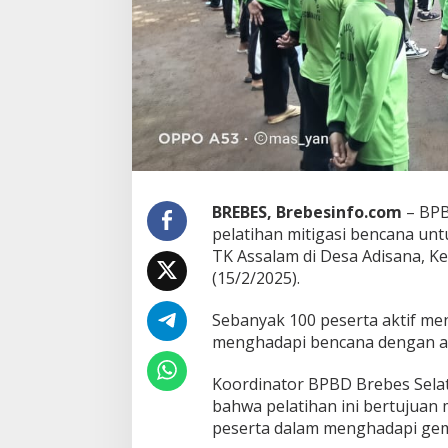
s
i
B
e
n
c
a
n
a
d
a
BREBES, Brebesinfo.com
– BPB
n
pelatihan mitigasi bencana unt
C
o
TK Assalam di Desa Adisana, K
b
(15/2/2025).
a
F
Sebanyak 100 peserta aktif meng
l
menghadapi bencana dengan 
y
i
n
Koordinator BPBD Brebes Selat
g
bahwa pelatihan ini bertujuan
F
peserta dalam menghadapi ge
o