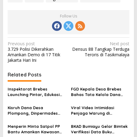
Follow Us
P
Previous post
Next post
3.729 Polisi Dikerahkan
Densus 88 Tangkap Terduga
o
Amankan Demo di 17 Titik
Teroris di Tasikmalaya
s
Jakarta Hari Ini
t
Related Posts
n
a
Inspektorat Brebes
FGD Kepala Desa Brebes
v
Launching Pintar, Edukasi
Bahas Tata Kelola Dana
Kades soal Integritas dan
Desa dan Pencegahan
i
Anti-Korupsi
Korupsi
Kisruh Dana Desa
Viral Video Intimidasi
g
Plompong, Dinpermades
Penjaga Warung di
a
Brebes Jelaskan Aturan
Purbalingga, Tiga Pria
Mundurnya Sekdes
Ditangkap Polisi
t
Menperin Minta Satpol PP
BKAD Bumiayu Gelar Bimtek
Bantu Amankan Kawasan
Verifikasi Data Buku