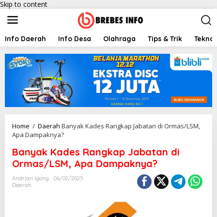
Skip to content
Info Daerah
Info Desa
Olahraga
Tips & Trik
Teknol
Home
/
Daerah
Banyak Kades Rangkap Jabatan di Ormas/LSM,
Apa Dampaknya?
Banyak Kades Rangkap Jabatan di
Ormas/LSM, Apa Dampaknya?
Andrian Igong
06/02/2025
Daerah