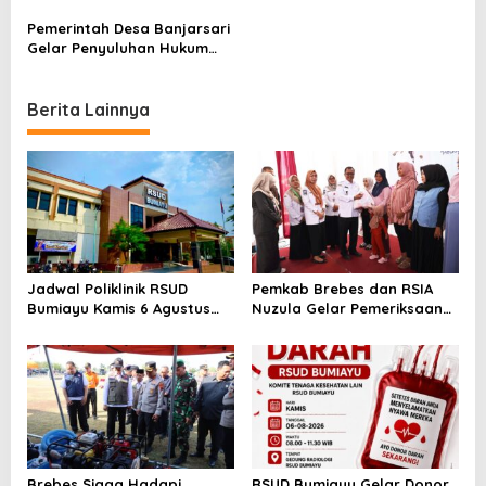
i
Industri dari Premanisme
Administrasi Desa
(Veritabukades)
o
Pemerintah Desa Banjarsari
Gelar Penyuluhan Hukum
n
untuk Tingkatkan
Pemahaman Warga
Berita Lainnya
Jadwal Poliklinik RSUD
Pemkab Brebes dan RSIA
Bumiayu Kamis 6 Agustus
Nuzula Gelar Pemeriksaan
2026, Cek Jam Praktik
Gratis untuk 100 Ibu Hamil,
Dokter Sebelum Berkunjung
Perkuat Kesehatan Ibu dan
Bayi
Brebes Siaga Hadapi
RSUD Bumiayu Gelar Donor