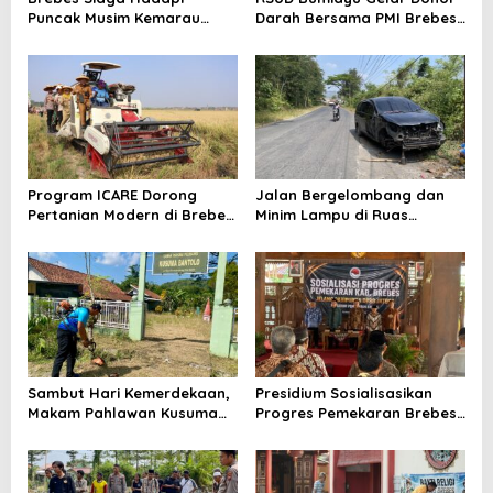
Puncak Musim Kemarau
Darah Bersama PMI Brebes
2026, Kapolres Pimpin Apel
Sambut HUT Ke-81 Republik
Kesiapsiagaan Bencana dan
Indonesia
Karhutla
Program ICARE Dorong
Jalan Bergelombang dan
Pertanian Modern di Brebes,
Minim Lampu di Ruas
Produktivitas Padi Losari
Bumiayu–Bantarkawung
Tembus 10,2 Ton per Hektare
Telan Korban, Innova
Hantam Pohon di
Bantarkawung
Sambut Hari Kemerdekaan,
Presidium Sosialisasikan
Makam Pahlawan Kusuma
Progres Pemekaran Brebes
Bantolo di Bantarkawung
Selatan, Pembentukan
Dibersihkan
Pansus DPRD Jateng Jadi
Tahap Berikutnya