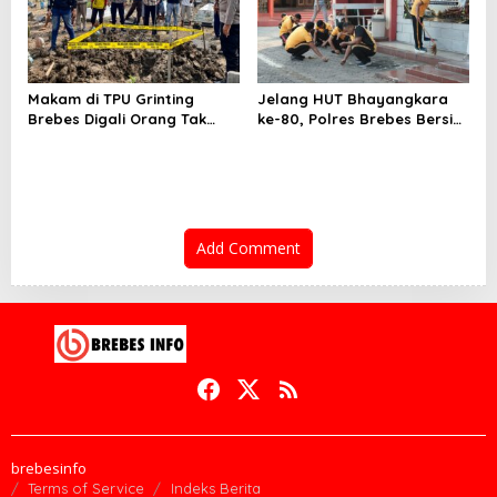
Makam di TPU Grinting
Jelang HUT Bhayangkara
Brebes Digali Orang Tak
ke-80, Polres Brebes Bersih-
Dikenal Dua Kali, Polisi
Bersih 5 Tempat Ibadah dan
Selidiki Motif Pelaku
Bagikan Bansos
Add Comment
brebesinfo
Terms of Service
Indeks Berita