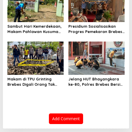
Sambut Hari Kemerdekaan,
Presidium Sosialisasikan
Makam Pahlawan Kusuma
Progres Pemekaran Brebes
Bantolo di Bantarkawung
Selatan, Pembentukan
Dibersihkan
Pansus DPRD Jateng Jadi
Tahap Berikutnya
Makam di TPU Grinting
Jelang HUT Bhayangkara
Brebes Digali Orang Tak
ke-80, Polres Brebes Bersih-
Dikenal Dua Kali, Polisi
Bersih 5 Tempat Ibadah dan
Selidiki Motif Pelaku
Bagikan Bansos
Add Comment