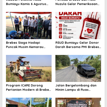
Bumiayu Kamis 6 Agustus
Nuzula Gelar Pemeriksaan
2026, Cek Jam Praktik
Gratis untuk 100 Ibu Hamil,
Dokter Sebelum Berkunjung
Perkuat Kesehatan Ibu dan
Bayi
Brebes Siaga Hadapi
RSUD Bumiayu Gelar Donor
Puncak Musim Kemarau
Darah Bersama PMI Brebes
2026, Kapolres Pimpin Apel
Sambut HUT Ke-81 Republik
Kesiapsiagaan Bencana dan
Indonesia
Karhutla
Program ICARE Dorong
Jalan Bergelombang dan
Pertanian Modern di Brebes,
Minim Lampu di Ruas
Produktivitas Padi Losari
Bumiayu–Bantarkawung
Tembus 10,2 Ton per Hektare
Telan Korban, Innova
Hantam Pohon di
Bantarkawung