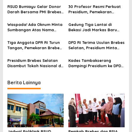
a
RSUD Bumiayu Gelar Donor
30 Profesor Resmi Perkuat
v
Darah Bersama PMI Brebes
Presidium, Pemekaran
Sambut HUT Ke-81 Republik
Brebes Selatan Semakin Tak
i
Indonesia
Terbendung
Waspada! Ada Oknum Minta
Gedung Tiga Lantai di
g
Sumbangan Atas Nama
Bekasi Jadi Markas Baru
a
Pemekaran Brebes Selatan
Presidium Brebes Selatan,
Sumbangan Pengusaha Asal
t
Tiga Anggota DPR RI Turun
DPD RI Terima Usulan Brebes
Bumiayu
Tangan, Pemekaran Brebes
Selatan, Presidium Minta
i
Selatan Tak Boleh Berlarut!
DPRD Jateng Segera
Adakan Paripurna
o
Presidium Brebes Selatan
Kades Tambakserang
Disambut Tokoh Nasional di
Dampingi Presidium ke DPD
n
Jakarta, Siap Presentasi ke
RI, Harap Pemekaran
DPD RI
Brebes Selatan Makin Dekat
Berita Lainnya
Jadwal Poliklinik RSUD
Pemkab Brebes dan RSIA