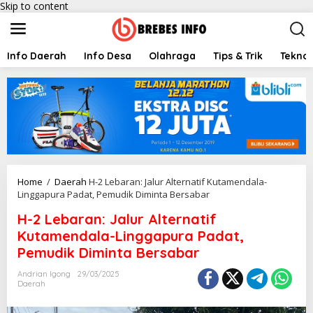
Skip to content
Info Daerah
Info Desa
Olahraga
Tips & Trik
Teknol
Home
/
Daerah
H-2 Lebaran: Jalur Alternatif Kutamendala-
Linggapura Padat, Pemudik Diminta Bersabar
H-2 Lebaran: Jalur Alternatif
Kutamendala-Linggapura Padat,
Pemudik Diminta Bersabar
Andrian Igong
29/03/2025
Daerah