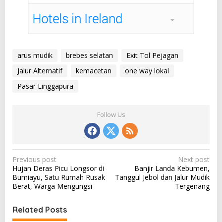
arus mudik
brebes selatan
Exit Tol Pejagan
Jalur Alternatif
kemacetan
one way lokal
Pasar Linggapura
Follow Us
P
Previous post
Next post
Hujan Deras Picu Longsor di
Banjir Landa Kebumen,
o
Bumiayu, Satu Rumah Rusak
Tanggul Jebol dan Jalur Mudik
s
Berat, Warga Mengungsi
Tergenang
t
Related Posts
n