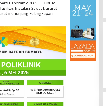
Pembentukan P
In Berita, Daerah, Ekono
eperti Panoramic 2D & 3D untuk
Politik, Sosial, Trending
Jateng Jadi Tah
fasilitas Instalasi Gawat Darurat
 turut menunjang kelengkapan