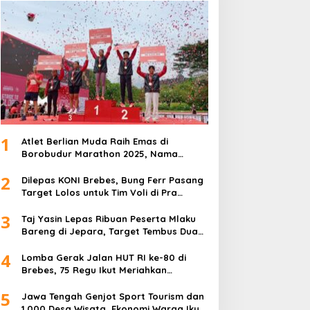
1
Atlet Berlian Muda Raih Emas di
Borobudur Marathon 2025, Nama
Khofifah Harumkan Brebes–Tegal!
2
Dilepas KONI Brebes, Bung Ferr Pasang
Target Lolos untuk Tim Voli di Pra
Kualifikasi Porprov Jateng 2026
3
Taj Yasin Lepas Ribuan Peserta Mlaku
Bareng di Jepara, Target Tembus Dua
Kali Lipat
4
Lomba Gerak Jalan HUT RI ke-80 di
Brebes, 75 Regu Ikut Meriahkan
Semangat Kemerdekaan
5
Jawa Tengah Genjot Sport Tourism dan
1.000 Desa Wisata, Ekonomi Warga Ikut