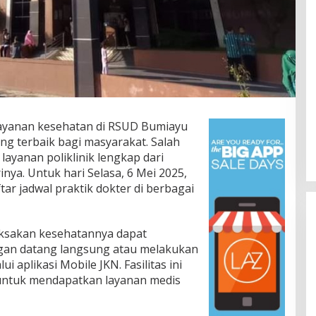
ayanan kesehatan di RSUD Bumiayu
g terbaik bagi masyarakat. Salah
ayanan poliklinik lengkap dari
Jalan Bergelombang dan Minim
inya. Untuk hari Selasa, 6 Mei 2025,
Lampu di Ruas Bumiayu–
tar jadwal praktik dokter di berbagai
Bantarkawung Telan Korban,
In Berita, Daerah, Ekonomi, Hukum & Kriminal, Info
Desa, Nasional, Otomatif, Politik,
Innova Hantam Pohon di
Sosial
|
04/08/2026
Bantarkawung
ksakan kesehatannya dapat
gan datang langsung atau melakukan
i aplikasi Mobile JKN. Fasilitas ini
ntuk mendapatkan layanan medis
Presidium Sosia
Pemekaran Breb