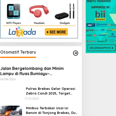
Otomatif Terbaru
Jalan Bergelombang dan Minim
Lampu di Ruas Bumiayu–
Bantarkawung Telan Korban, Innova
04/08/2026
Hantam Pohon di Bantarkawung
Polres Brebes Gelar Operasi
Zebra Candi 2025, Target
Turunkan Kecelakaan dan
17/11/2025
Pelanggaran Lalu Lintas
Minibus Terbakar Usai Isi
Bensin di Tonjong Brebes, Dua