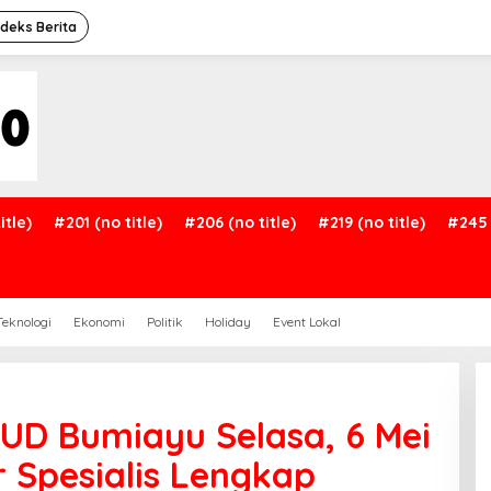
ndeks Berita
itle)
#201 (no title)
#206 (no title)
#219 (no title)
#245 
Teknologi
Ekonomi
Politik
Holiday
Event Lokal
SUD Bumiayu Selasa, 6 Mei
r Spesialis Lengkap