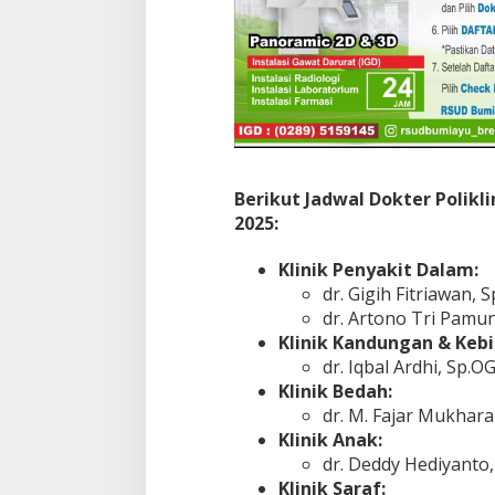
Berikut Jadwal Dokter Polikl
2025:
Klinik Penyakit Dalam:
dr. Gigih Fitriawan, S
dr. Artono Tri Pamun
Klinik Kandungan & Keb
dr. Iqbal Ardhi, Sp.OG
Klinik Bedah:
dr. M. Fajar Mukharam
Klinik Anak:
dr. Deddy Hediyanto, 
Klinik Saraf: