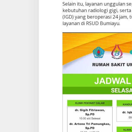
S
Selain itu, layanan unggulan s
p
kebutuhan radiologi gigi, serta 
e
(IGD) yang beroperasi 24 jam,
s
i
layanan di RSUD Bumiayu.
a
l
i
s
L
e
n
g
k
a
p