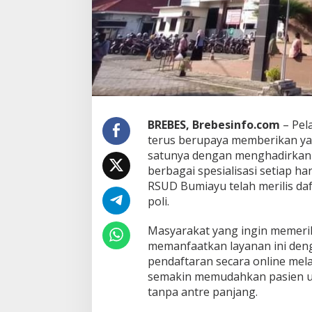
s
a
,
6
M
e
i
2
0
BREBES, Brebesinfo.com
– Pel
2
5
terus berupaya memberikan yan
:
satunya dengan menghadirkan l
D
berbagai spesialisasi setiap har
a
RSUD Bumiayu telah merilis daf
f
poli.
t
a
r
Masyarakat yang ingin memeri
D
memanfaatkan layanan ini den
o
pendaftaran secara online melalu
k
semakin memudahkan pasien u
t
e
tanpa antre panjang.
r