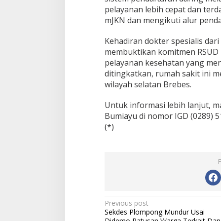
pelayanan lebih cepat dan terd
mJKN dan mengikuti alur penda
Kehadiran dokter spesialis dari
membuktikan komitmen RSUD 
pelayanan kesehatan yang meny
ditingkatkan, rumah sakit ini m
wilayah selatan Brebes.
Untuk informasi lebih lanjut,
Bumiayu di nomor IGD (0289) 
(*)
P
Previous post
Sekdes Plompong Mundur Usai
o
Didemo Ratusan Warga Terkait Dan