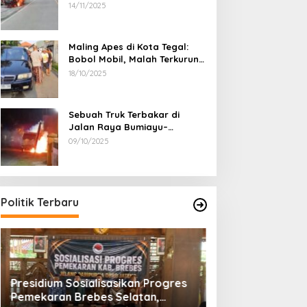
Penumpang Luka Bakar
14/11/2025
Maling Apes di Kota Tegal:
Bobol Mobil, Malah Terkurung
Sendiri di Dalamnya
18/10/2025
Sebuah Truk Terbakar di
Jalan Raya Bumiayu–
Bantarkawung, Diduga Akibat
09/10/2025
Gangguan Kelistrikan
Politik Terbaru
lisasikan Progres
Pegiat Pemekaran Brebes Selatan
es Selatan,
Temui Ketua MPR Ahmad Muzani,