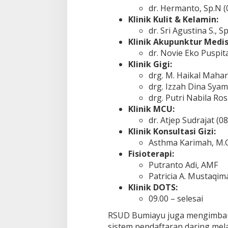
dr. Hermanto, Sp.N (0
Klinik Kulit & Kelamin:
dr. Sri Agustina S., S
Klinik Akupunktur Medis
dr. Novie Eko Puspita
Klinik Gigi:
drg. M. Haikal Mahar
drg. Izzah Dina Syam
drg. Putri Nabila Rosi
Klinik MCU:
dr. Atjep Sudrajat (08
Klinik Konsultasi Gizi:
Asthma Karimah, M.Gz
Fisioterapi:
Putranto Adi, AMF
Patricia A. Mustaqima
Klinik DOTS:
09.00 – selesai
RSUD Bumiayu juga mengimba
sistem pendaftaran daring mela