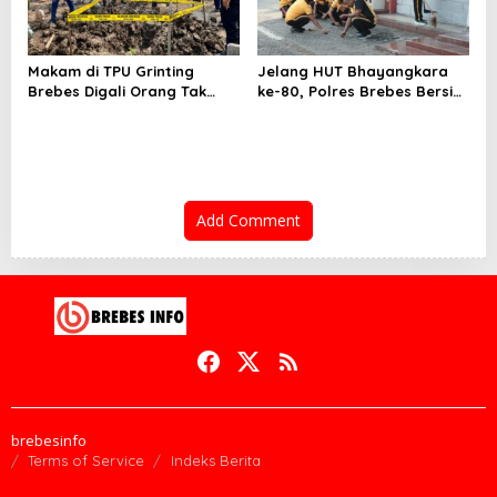
Makam di TPU Grinting
Jelang HUT Bhayangkara
Brebes Digali Orang Tak
ke-80, Polres Brebes Bersih-
Dikenal Dua Kali, Polisi
Bersih 5 Tempat Ibadah dan
Selidiki Motif Pelaku
Bagikan Bansos
Add Comment
brebesinfo
Terms of Service
Indeks Berita