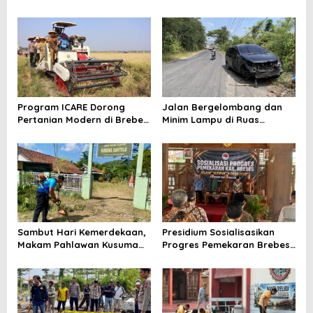
2026, Kapolres Pimpin Apel
Sambut HUT Ke-81 Republik
Kesiapsiagaan Bencana dan
Indonesia
Karhutla
Program ICARE Dorong
Jalan Bergelombang dan
Pertanian Modern di Brebes,
Minim Lampu di Ruas
Produktivitas Padi Losari
Bumiayu–Bantarkawung
Tembus 10,2 Ton per Hektare
Telan Korban, Innova
Hantam Pohon di
Bantarkawung
Sambut Hari Kemerdekaan,
Presidium Sosialisasikan
Makam Pahlawan Kusuma
Progres Pemekaran Brebes
Bantolo di Bantarkawung
Selatan, Pembentukan
Dibersihkan
Pansus DPRD Jateng Jadi
Tahap Berikutnya