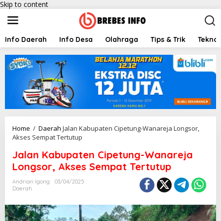
Skip to content
Info Daerah
Info Desa
Olahraga
Tips & Trik
Teknol
Home
/
Daerah
Jalan Kabupaten Cipetung-Wanareja Longsor,
Akses Sempat Tertutup
Jalan Kabupaten Cipetung-Wanareja
Longsor, Akses Sempat Tertutup
Andrian Igong
03/04/2025
Daerah