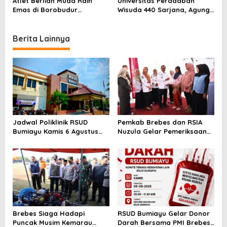
o
Atlet Berlian Muda Raih
Universitas Peradaban
Emas di Borobudur
Wisuda 440 Sarjana, Agung
n
Marathon 2025, Nama
Widyantoro Ingatkan
Khofifah Harumkan Brebes–
Tantangan Global
Tegal!
Berita Lainnya
Jadwal Poliklinik RSUD
Pemkab Brebes dan RSIA
Bumiayu Kamis 6 Agustus
Nuzula Gelar Pemeriksaan
2026, Cek Jam Praktik
Gratis untuk 100 Ibu Hamil,
Dokter Sebelum Berkunjung
Perkuat Kesehatan Ibu dan
Bayi
Brebes Siaga Hadapi
RSUD Bumiayu Gelar Donor
Puncak Musim Kemarau
Darah Bersama PMI Brebes