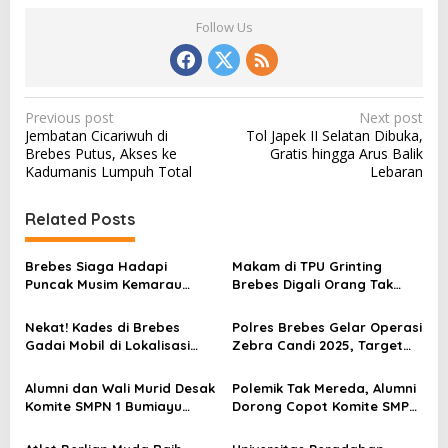
Follow Us
P
Previous post
Next post
Jembatan Cicariwuh di
Tol Japek II Selatan Dibuka,
o
Brebes Putus, Akses ke
Gratis hingga Arus Balik
s
Kadumanis Lumpuh Total
Lebaran
t
Related Posts
n
a
Brebes Siaga Hadapi
Makam di TPU Grinting
v
Puncak Musim Kemarau
Brebes Digali Orang Tak
2026, Kapolres Pimpin Apel
Dikenal Dua Kali, Polisi
i
Kesiapsiagaan Bencana dan
Selidiki Motif Pelaku
Nekat! Kades di Brebes
Polres Brebes Gelar Operasi
g
Karhutla
Gadai Mobil di Lokalisasi
Zebra Candi 2025, Target
a
untuk Pesugihan
Turunkan Kecelakaan dan
Pelanggaran Lalu Lintas
t
Alumni dan Wali Murid Desak
Polemik Tak Mereda, Alumni
Komite SMPN 1 Bumiayu
Dorong Copot Komite SMPN
i
Mundur, DPRD Brebes Turun
1 Bumiayu Lewat Spanduk
Tangan
Protes