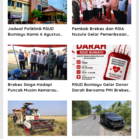
Jadwal Poliklinik RSUD
Pemkab Brebes dan RSIA
Bumiayu Kamis 6 Agustus
Nuzula Gelar Pemeriksaan
2026, Cek Jam Praktik
Gratis untuk 100 Ibu Hamil,
Dokter Sebelum Berkunjung
Perkuat Kesehatan Ibu dan
Bayi
Brebes Siaga Hadapi
RSUD Bumiayu Gelar Donor
Puncak Musim Kemarau
Darah Bersama PMI Brebes
2026, Kapolres Pimpin Apel
Sambut HUT Ke-81 Republik
Kesiapsiagaan Bencana dan
Indonesia
Karhutla