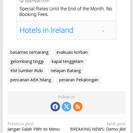
basarnas semarang
evakuasi korban
gelombang tinggi
kapal tenggelam
KM Sumber Rizki
nelayan Batang
pencarian ABK hilang
perairan Pekalongan
Follow Us
P
Previous post
Next post
Jangan Salah Pilih! Ini Menu
BREAKING NEWS: Demo Jilid
o