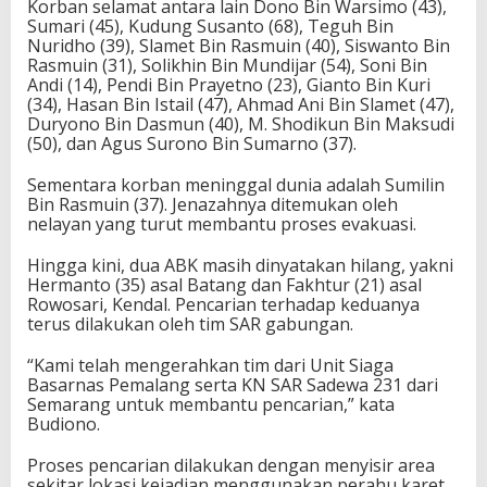
Korban selamat antara lain Dono Bin Warsimo (43),
Sumari (45), Kudung Susanto (68), Teguh Bin
Nuridho (39), Slamet Bin Rasmuin (40), Siswanto Bin
Rasmuin (31), Solikhin Bin Mundijar (54), Soni Bin
Andi (14), Pendi Bin Prayetno (23), Gianto Bin Kuri
(34), Hasan Bin Istail (47), Ahmad Ani Bin Slamet (47),
Duryono Bin Dasmun (40), M. Shodikun Bin Maksudi
(50), dan Agus Surono Bin Sumarno (37).
Sementara korban meninggal dunia adalah Sumilin
Bin Rasmuin (37). Jenazahnya ditemukan oleh
nelayan yang turut membantu proses evakuasi.
Hingga kini, dua ABK masih dinyatakan hilang, yakni
Hermanto (35) asal Batang dan Fakhtur (21) asal
Rowosari, Kendal. Pencarian terhadap keduanya
terus dilakukan oleh tim SAR gabungan.
“Kami telah mengerahkan tim dari Unit Siaga
Basarnas Pemalang serta KN SAR Sadewa 231 dari
Semarang untuk membantu pencarian,” kata
Budiono.
Proses pencarian dilakukan dengan menyisir area
sekitar lokasi kejadian menggunakan perahu karet