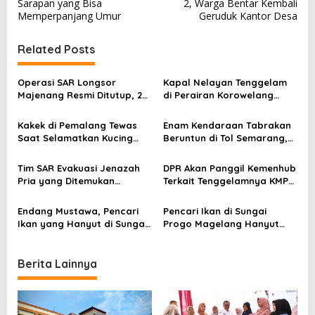
Sarapan yang Bisa
2, Warga Bentar Kembali
s
Memperpanjang Umur
Geruduk Kantor Desa
t
Related Posts
n
a
Operasi SAR Longsor
Kapal Nelayan Tenggelam
v
Majenang Resmi Ditutup, 2
di Perairan Korowelang
Korban Belum Ditemukan
Kendal, 3 ABK Hilang, 7
i
hingga Hari ke-10
Selamat
Kakek di Pemalang Tewas
Enam Kendaraan Tabrakan
g
Saat Selamatkan Kucing
Beruntun di Tol Semarang,
a
dari Sumur
Diduga Akibat Rem Blong
t
Tim SAR Evakuasi Jenazah
DPR Akan Panggil Kemenhub
Pria yang Ditemukan
Terkait Tenggelamnya KMP
i
Mengambang di Sumur Desa
Tunu Pratama Jaya di Selat
Muryolobo Jepara
Bali
o
Endang Mustawa, Pencari
Pencari Ikan di Sungai
Ikan yang Hanyut di Sungai
Progo Magelang Hanyut
n
Progo Ditemukan Meninggal
Saat Menjala, Tim SAR
Dunia
Lakukan Pencarian
Berita Lainnya