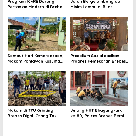
Program ICARE Dorong
Jalan Bergelombang dan
Pertanian Modern di Brebes,
Minim Lampu di Ruas
Produktivitas Padi Losari
Bumiayu–Bantarkawung
Tembus 10,2 Ton per Hektare
Telan Korban, Innova
Hantam Pohon di
Bantarkawung
Sambut Hari Kemerdekaan,
Presidium Sosialisasikan
Makam Pahlawan Kusuma
Progres Pemekaran Brebes
Bantolo di Bantarkawung
Selatan, Pembentukan
Dibersihkan
Pansus DPRD Jateng Jadi
Tahap Berikutnya
Makam di TPU Grinting
Jelang HUT Bhayangkara
Brebes Digali Orang Tak
ke-80, Polres Brebes Bersih-
Dikenal Dua Kali, Polisi
Bersih 5 Tempat Ibadah dan
Selidiki Motif Pelaku
Bagikan Bansos