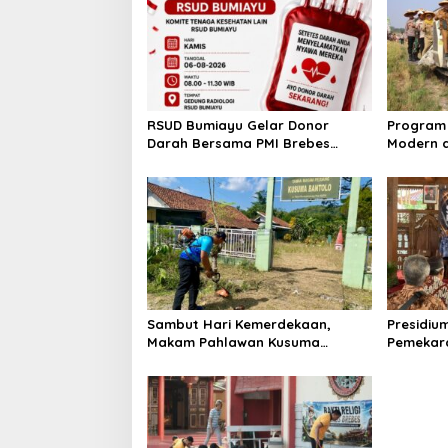
RSUD Bumiayu Gelar Donor
Program 
Darah Bersama PMI Brebes
Modern d
Sambut HUT Ke-81 Republik
Padi Los
Indonesia
Hektare
Sambut Hari Kemerdekaan,
Presidiu
Makam Pahlawan Kusuma
Pemekara
Bantolo di Bantarkawung
Pembent
Dibersihkan
Jateng J