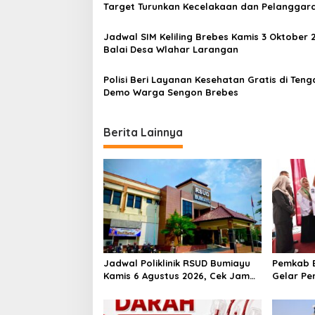
i
Target Turunkan Kecelakaan dan Pelanggara
g
Lintas
a
Jadwal SIM Keliling Brebes Kamis 3 Oktober 2
Balai Desa Wlahar Larangan
t
i
Polisi Beri Layanan Kesehatan Gratis di Teng
Demo Warga Sengon Brebes
o
n
Berita Lainnya
Jadwal Poliklinik RSUD Bumiayu
Pemkab B
Kamis 6 Agustus 2026, Cek Jam
Gelar Pe
Praktik Dokter Sebelum
100 Ibu 
Berkunjung
Kesehata