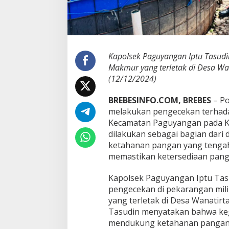
a
g
u
y
a
n
Kapolsek Paguyangan Iptu Tasudi
g
Makmur yang terletak di Desa W
a
(12/12/2024)
n
K
BREBESINFO.COM, BREBES
– Po
u
n
melakukan pengecekan terhadap
j
Kecamatan Paguyangan pada Kam
u
dilakukan sebagai bagian dar
n
ketahanan pangan yang tengah
g
memastikan ketersediaan panga
i
K
e
Kapolsek Paguyangan Iptu Ta
l
pengecekan di pekarangan mil
o
yang terletak di Desa Wanatir
m
Tasudin menyatakan bahwa keg
p
o
mendukung ketahanan pangan d