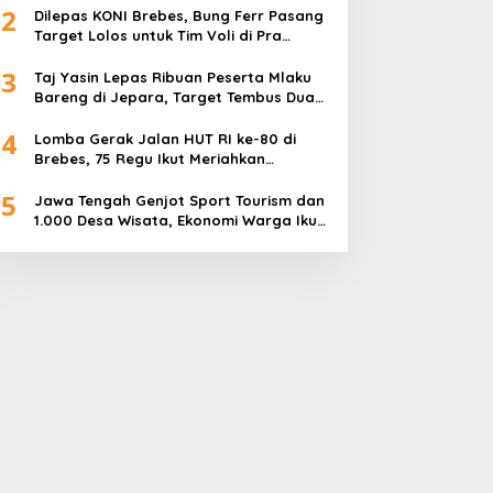
2
Dilepas KONI Brebes, Bung Ferr Pasang
Target Lolos untuk Tim Voli di Pra
Kualifikasi Porprov Jateng 2026
3
Taj Yasin Lepas Ribuan Peserta Mlaku
Bareng di Jepara, Target Tembus Dua
Kali Lipat
4
Lomba Gerak Jalan HUT RI ke-80 di
Brebes, 75 Regu Ikut Meriahkan
Semangat Kemerdekaan
5
Jawa Tengah Genjot Sport Tourism dan
1.000 Desa Wisata, Ekonomi Warga Ikut
Terangkat