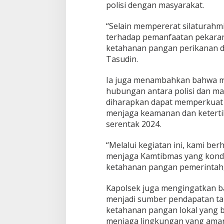
k
polisi dengan masyarakat.
P
e
“Selain mempererat silaturahmi
t
terhadap pemanfaatan pekarang
e
r
ketahanan pangan perikanan d
n
Tasudin.
a
k
Ia juga menambahkan bahwa mel
I
Jalan Bergelomb
hubungan antara polisi dan mas
k
Lampu di Ruas B
a
diharapkan dapat memperkuat 
Bantarkawung Te
In Berita, Daerah, Ekonom
n
menjaga keamanan dan keterti
Desa, Nasional, Otomatif, P
Innova Hantam P
Sosial
|
04/08/2026
serentak 2024.
Bantarkawung
“Melalui kegiatan ini, kami ber
menjaga Kamtibmas yang kond
ketahanan pangan pemerintah,
Kapolsek juga mengingatkan ba
menjadi sumber pendapatan t
ketahanan pangan lokal yang 
menjaga lingkungan yang ama