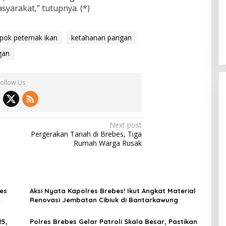
yarakat,” tutupnya. (*)
ok peternak ikan
ketahanan pangan
gan
Follow Us
Next post
Pergerakan Tanah di Brebes, Tiga
Rumah Warga Rusak
es
Aksi Nyata Kapolres Brebes! Ikut Angkat Material
Renovasi Jembatan Cibiuk di Bantarkawung
25,
Polres Brebes Gelar Patroli Skala Besar, Pastikan