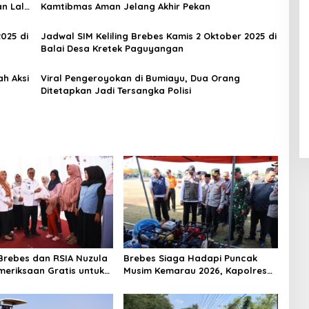
n Lalu
Kamtibmas Aman Jelang Akhir Pekan
025 di
Jadwal SIM Keliling Brebes Kamis 2 Oktober 2025 di
Balai Desa Kretek Paguyangan
ah Aksi
Viral Pengeroyokan di Bumiayu, Dua Orang
Ditetapkan Jadi Tersangka Polisi
rebes dan RSIA Nuzula
Brebes Siaga Hadapi Puncak
meriksaan Gratis untuk
Musim Kemarau 2026, Kapolres
Hamil, Perkuat
Pimpin Apel Kesiapsiagaan
n Ibu dan Bayi
Bencana dan Karhutla