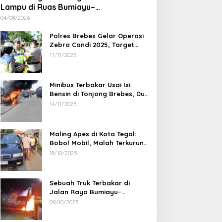
Lampu di Ruas Bumiayu–
Bantarkawung Telan Korban, Innova
04/08/2026
Hantam Pohon di Bantarkawung
Polres Brebes Gelar Operasi
Zebra Candi 2025, Target
Turunkan Kecelakaan dan
17/11/2025
Pelanggaran Lalu Lintas
Minibus Terbakar Usai Isi
Bensin di Tonjong Brebes, Dua
Penumpang Luka Bakar
14/11/2025
Maling Apes di Kota Tegal:
Bobol Mobil, Malah Terkurung
Sendiri di Dalamnya
18/10/2025
Sebuah Truk Terbakar di
Jalan Raya Bumiayu–
Bantarkawung, Diduga Akibat
09/10/2025
Gangguan Kelistrikan