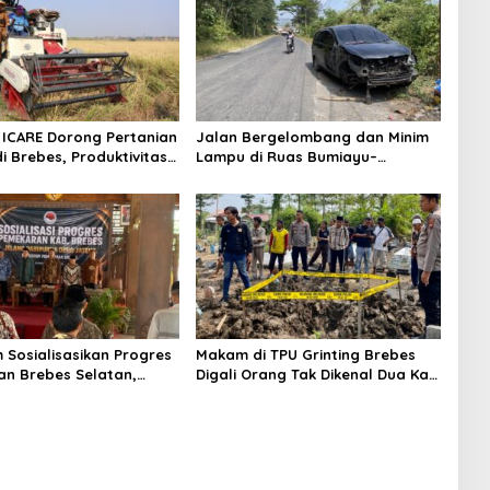
ICARE Dorong Pertanian
Jalan Bergelombang dan Minim
i Brebes, Produktivitas
Lampu di Ruas Bumiayu–
ari Tembus 10,2 Ton per
Bantarkawung Telan Korban,
Innova Hantam Pohon di
Bantarkawung
m Sosialisasikan Progres
Makam di TPU Grinting Brebes
n Brebes Selatan,
Digali Orang Tak Dikenal Dua Kali,
ukan Pansus DPRD
Polisi Selidiki Motif Pelaku
adi Tahap Berikutnya