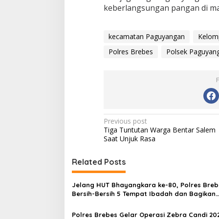
keberlangsungan pangan di mas
kecamatan Paguyangan
Kelomp
Polres Brebes
Polsek Paguyan
P
Previous post
Tiga Tuntutan Warga Bentar Salem
o
Saat Unjuk Rasa
s
t
Related Posts
n
Jelang HUT Bhayangkara ke-80, Polres Breb
a
Bersih-Bersih 5 Tempat Ibadah dan Bagikan
v
Bansos
Polres Brebes Gelar Operasi Zebra Candi 20