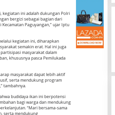
, kegiatan ini adalah dukungan Polri
an bergizi sebagai bagian dari
i Kecamatan Paguyangan,” ujar Iptu
alui kegiatan ini, diharapkan
ang dan Minim
Presidium Sosialisasikan Progres
yarakat semakin erat. Hal ini juga
umiayu–
Pemekaran Brebes Selatan,
partisipasi masyarakat dalam
lan Korban,
Pembentukan Pansus DPRD
i, Hukum & Kriminal, Info
In Berita, Daerah, Ekonomi, Info Desa, Nasional,
ban, khususnya pasca Pemilukada
olitik,
Politik, Sosial, Trending
|
04/07/2026
ohon di
Jateng Jadi Tahap Berikutnya
harap masyarakat dapat lebih aktif
usif, serta mendukung program
” tambahnya.
hwa budidaya ikan ini berpotensi
ambahan bagi warga dan mendukung
berkelanjutan. “Mari bersama-sama
n, serta mendukung