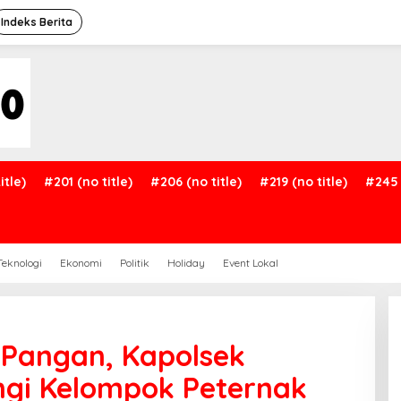
Indeks Berita
itle)
#201 (no title)
#206 (no title)
#219 (no title)
#245 
Teknologi
Ekonomi
Politik
Holiday
Event Lokal
Pangan, Kapolsek
gi Kelompok Peternak