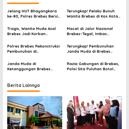
a
v
Jelang HUT Bhayangkara
Terungkap! Pelaku Bunuh
ke-80, Polres Brebes Bersih-
Wanita Brebes di Kos Kota
i
Bersih 5 Tempat Ibadah dan
Tegal Gegara Sakit Hati
g
Bagikan Bansos
Tragis, Wanita Muda Asal
Macet di Jalur Nasional
a
Brebes Jadi Korban
Brebes–Tegal, Imbas
Pembunuhan di Kos Kota
Karnaval HUT RI ke-80 di
t
Tegal
Tonjong
Polres Brebes Rekonstruksi
Terungkap! Pembunuhan
i
Pembunuhan di
Janda Muda di Brebes
Dukuhtengah
Dilakukan Mantan Suami
o
Ketanggungan, Tersangka
Pakai Kampak
Janda Muda di
Razia Gabungan di Brebes,
n
Peragakan 6 Adegan
Ketanggungan Brebes
Polisi Sita Puluhan Botol
Tewas Bersimbah Darah,
Miras dari Kafe
Polisi Telusuri Motif
Pembunuhan
Berita Lainnya