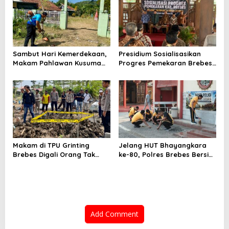
Bantarkawung
Sambut Hari Kemerdekaan,
Presidium Sosialisasikan
Makam Pahlawan Kusuma
Progres Pemekaran Brebes
Bantolo di Bantarkawung
Selatan, Pembentukan
Dibersihkan
Pansus DPRD Jateng Jadi
Tahap Berikutnya
Makam di TPU Grinting
Jelang HUT Bhayangkara
Brebes Digali Orang Tak
ke-80, Polres Brebes Bersih-
Dikenal Dua Kali, Polisi
Bersih 5 Tempat Ibadah dan
Selidiki Motif Pelaku
Bagikan Bansos
Add Comment