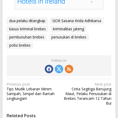
dua pelaku ditangkap
GOR Sasana Krida Adhikarsa
kasus kriminal brebes
kriminalitas jateng
pembunuhan brebes
penusukan di brebes
polisi brebes
Follow Us
P
Previous post
Next post
Tips Mudik Lebaran Minim
Cinta Segitiga Berujung
o
Sampah, Simpel dan Ramah
Maut, Pelaku Penusukan di
s
Lingkungan!
Brebes Terancam 12 Tahun
Bui
t
n
Related Posts