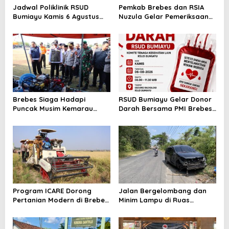
Jadwal Poliklinik RSUD
Pemkab Brebes dan RSIA
Bumiayu Kamis 6 Agustus
Nuzula Gelar Pemeriksaan
2026, Cek Jam Praktik
Gratis untuk 100 Ibu Hamil,
Dokter Sebelum Berkunjung
Perkuat Kesehatan Ibu dan
Bayi
Brebes Siaga Hadapi
RSUD Bumiayu Gelar Donor
Puncak Musim Kemarau
Darah Bersama PMI Brebes
2026, Kapolres Pimpin Apel
Sambut HUT Ke-81 Republik
Kesiapsiagaan Bencana dan
Indonesia
Karhutla
Program ICARE Dorong
Jalan Bergelombang dan
Pertanian Modern di Brebes,
Minim Lampu di Ruas
Produktivitas Padi Losari
Bumiayu–Bantarkawung
Tembus 10,2 Ton per Hektare
Telan Korban, Innova
Hantam Pohon di