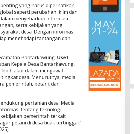
penting yang harus diperhatikan,
lobal seperti perubahan iklim dan
 dalam menyebarkan informasi
angan, serta kebijakan yang
syarakat desa. Dengan informasi
 siap menghadapi tantangan dan
Jalan Bergelombang dan Minim
Lampu di Ruas Bumiayu–
ecamatan Bantarkawung,
Usef
Bantarkawung Telan Korban,
yuban Kepala Desa Bantarkawung,
In Berita, Daerah, Ekonomi, Hukum & Kriminal, Info
Desa, Nasional, Otomatif, Politik,
Innova Hantam Pohon di
lebih aktif dalam mengawal
Sosial
|
04/08/2026
Bantarkawung
 tingkat desa. Menurutnya, media
a pemerintah, petani, dan
mendukung pertanian desa. Media
formasi tentang teknologi
 kebijakan pemerintah terkait
gar petani di desa tidak tertinggal,”
025).