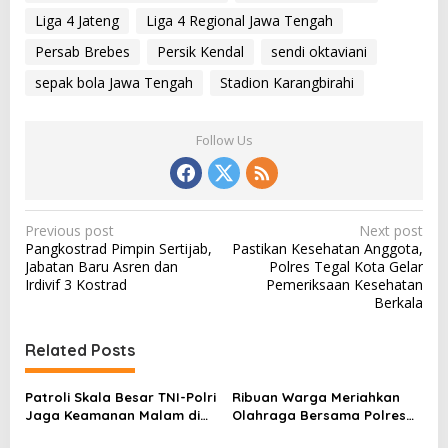
Liga 4 Jateng
Liga 4 Regional Jawa Tengah
Persab Brebes
Persik Kendal
sendi oktaviani
sepak bola Jawa Tengah
Stadion Karangbirahi
Follow Us
P
Previous post
Next post
Pangkostrad Pimpin Sertijab,
Pastikan Kesehatan Anggota,
o
Jabatan Baru Asren dan
Polres Tegal Kota Gelar
s
Irdivif 3 Kostrad
Pemeriksaan Kesehatan
Berkala
t
n
Related Posts
a
v
Patroli Skala Besar TNI-Polri
Ribuan Warga Meriahkan
Jaga Keamanan Malam di
Olahraga Bersama Polres
i
Brebes
Brebes di Stadion