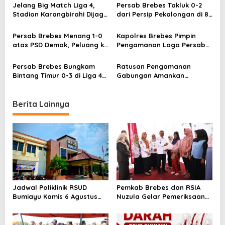
g
Karangbirahi
Jelang Big Match Liga 4,
Persab Brebes Takluk 0-2
a
Stadion Karangbirahi Dijaga
dari Persip Pekalongan di 8
Ketat Polisi
Besar Liga 4 Jateng
t
Persab Brebes Menang 1-0
Kapolres Brebes Pimpin
i
atas PSD Demak, Peluang ke
Pengamanan Laga Persab
8 Besar Terbuka Lebar
vs Persibat
o
Persab Brebes Bungkam
Ratusan Pengamanan
n
Bintang Timur 0-3 di Liga 4
Gabungan Amankan
Jateng
Pertandingan Liga 4 Jateng
2025 di Brebes
Berita Lainnya
Jadwal Poliklinik RSUD
Pemkab Brebes dan RSIA
Bumiayu Kamis 6 Agustus
Nuzula Gelar Pemeriksaan
2026, Cek Jam Praktik
Gratis untuk 100 Ibu Hamil,
Dokter Sebelum Berkunjung
Perkuat Kesehatan Ibu dan
Bayi