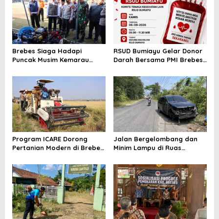
Brebes Siaga Hadapi
RSUD Bumiayu Gelar Donor
Puncak Musim Kemarau
Darah Bersama PMI Brebes
2026, Kapolres Pimpin Apel
Sambut HUT Ke-81 Republik
Kesiapsiagaan Bencana dan
Indonesia
Karhutla
Program ICARE Dorong
Jalan Bergelombang dan
Pertanian Modern di Brebes,
Minim Lampu di Ruas
Produktivitas Padi Losari
Bumiayu–Bantarkawung
Tembus 10,2 Ton per Hektare
Telan Korban, Innova
Hantam Pohon di
Bantarkawung