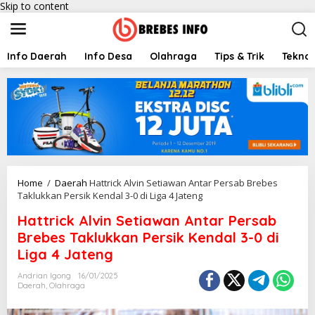
Skip to content
Info Daerah
Info Desa
Olahraga
Tips & Trik
Teknol
Home
/
Daerah
Hattrick Alvin Setiawan Antar Persab Brebes
Taklukkan Persik Kendal 3-0 di Liga 4 Jateng
Hattrick Alvin Setiawan Antar Persab
Brebes Taklukkan Persik Kendal 3-0 di
Liga 4 Jateng
Andrian Igong
16/01/2025
Daerah
,
Olahraga