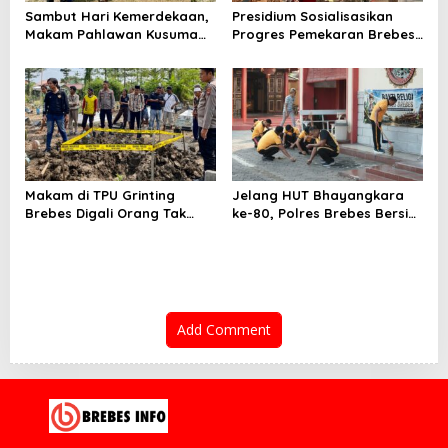
Sambut Hari Kemerdekaan,
Presidium Sosialisasikan
Makam Pahlawan Kusuma
Progres Pemekaran Brebes
Bantolo di Bantarkawung
Selatan, Pembentukan
Dibersihkan
Pansus DPRD Jateng Jadi
Tahap Berikutnya
Makam di TPU Grinting
Jelang HUT Bhayangkara
Brebes Digali Orang Tak
ke-80, Polres Brebes Bersih-
Dikenal Dua Kali, Polisi
Bersih 5 Tempat Ibadah dan
Selidiki Motif Pelaku
Bagikan Bansos
Add Comment