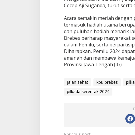
l
Cecep Aji Suganda, turut serta 
k
a
d
Acara semakin meriah dengan 
a
termasuk hadiah utama berupa
S
dan puluhan hadiah menarik lai
e
Brebes berharap masyarakat 
r
dalam Pemilu, serta berpartisip
e
n
Diharapkan, Pemilu 2024 dapa
t
amanah dan membawa kemajua
a
Provinsi Jawa Tengah.(IG)
k
2
0
jalan sehat
kpu brebes
pilk
2
4
pilkada serentak 2024
Previous post