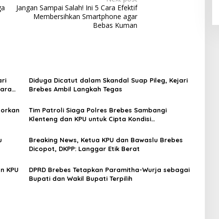
ga
Jangan Sampai Salah! Ini 5 Cara Efektif
Membersihkan Smartphone agar
Bebas Kuman
ri
Diduga Dicatut dalam Skandal Suap Pileg, Kejari
gara
Brebes Ambil Langkah Tegas
porkan
Tim Patroli Siaga Polres Brebes Sambangi
Klenteng dan KPU untuk Cipta Kondisi
Harkamtibmas
u
Breaking News, Ketua KPU dan Bawaslu Brebes
Dicopot, DKPP: Langgar Etik Berat
an KPU
DPRD Brebes Tetapkan Paramitha-Wurja sebagai
Bupati dan Wakil Bupati Terpilih