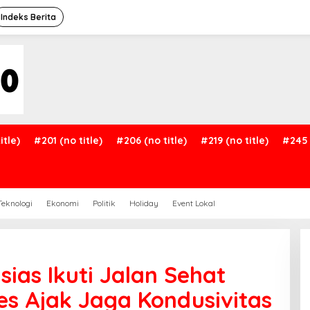
Indeks Berita
itle)
#201 (no title)
#206 (no title)
#219 (no title)
#245 
Teknologi
Ekonomi
Politik
Holiday
Event Lokal
ias Ikuti Jalan Sehat
es Ajak Jaga Kondusivitas