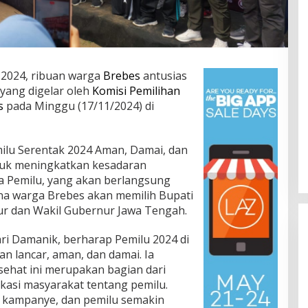
 2024, ribuan warga
Brebes
antusias
 yang digelar oleh
Komisi Pemilihan
s
pada Minggu (17/11/2024) di
ilu Serentak 2024 Aman, Damai, dan
ntuk meningkatkan kesadaran
Jalan Bergelombang dan Minim
a Pemilu, yang akan berlangsung
Lampu di Ruas Bumiayu–
na warga Brebes akan memilih Bupati
Bantarkawung Telan Korban,
In Berita, Daerah, Ekonomi, Hukum & Kriminal, Info
ur dan Wakil Gubernur Jawa Tengah.
Desa, Nasional, Otomatif, Politik,
Innova Hantam Pohon di
Sosial
|
04/08/2026
Bantarkawung
ri Damanik, berharap Pemilu 2024 di
n lancar, aman, dan damai. Ia
sehat ini merupakan bagian dari
kasi masyarakat tentang pemilu.
sa kampanye, dan pemilu semakin