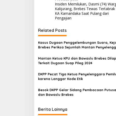
P
Insiden Memilukan, Dasmi (74) War
o
Kalijurang, Brebes Tewas Tertabrak
s
KA Kamandaka Saat Pulang dari
Pengajian
t
n
Related Posts
a
v
Kasus Dugaan Penggelembungan Suara, Keja
Brebes Periksa Sejumlah Mantan Penyeleng
i
Pemilu
g
Mantan Ketua KPU dan Bawaslu Brebes Dila
Terkait Dugaan Suap Pileg 2024
a
t
DKPP Pecat Tiga Ketua Penyelenggara Pemil
i
karena Langgar Kode Etik
o
Besok DKPP Gelar Sidang Pembacaan Putus
n
dan Bawaslu Brebes
Berita Lainnya