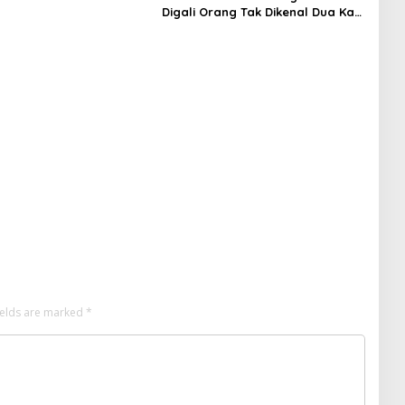
Digali Orang Tak Dikenal Dua Kali,
Polisi Selidiki Motif Pelaku
ields are marked
*