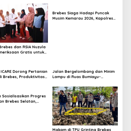
Brebes Siaga Hadapi Puncak
Musim Kemarau 2026, Kapolres
Pimpin Apel Kesiapsiagaan
Bencana dan Karhutla
rebes dan RSIA Nuzula
meriksaan Gratis untuk
Hamil, Perkuat
n Ibu dan Bayi
ICARE Dorong Pertanian
Jalan Bergelombang dan Minim
i Brebes, Produktivitas
Lampu di Ruas Bumiayu–
ari Tembus 10,2 Ton per
Bantarkawung Telan Korban,
Innova Hantam Pohon di
Bantarkawung
m Sosialisasikan Progres
n Brebes Selatan,
ukan Pansus DPRD
adi Tahap Berikutnya
Makam di TPU Grinting Brebes