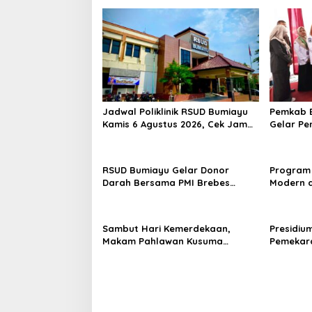
Jadwal Poliklinik RSUD Bumiayu
Pemkab B
Kamis 6 Agustus 2026, Cek Jam
Gelar Pe
Praktik Dokter Sebelum
100 Ibu 
Berkunjung
Kesehata
RSUD Bumiayu Gelar Donor
Program 
Darah Bersama PMI Brebes
Modern d
Sambut HUT Ke-81 Republik
Padi Los
Indonesia
Hektare
Sambut Hari Kemerdekaan,
Presidiu
Makam Pahlawan Kusuma
Pemekara
Bantolo di Bantarkawung
Pembent
Dibersihkan
Jateng J