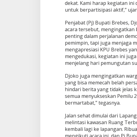
k
dekat. Kami harap kegiatan in
J
untuk berpartisipasi aktif,” uja
a
g
Penjabat (Pj) Bupati Brebes, D
a
K
acara tersebut, mengingatkan
o
penting dalam perjalanan demo
n
pemimpin, tapi juga menjaga m
d
mengapresiasi KPU Brebes yang
u
s
mengedukasi, kegiatan ini juga
i
menjelang hari pemungutan sua
v
i
Djoko juga mengingatkan warga
t
yang bisa memecah belah persat
a
s
hindari berita yang tidak jelas
J
semua menyukseskan Pemilu 2
e
bermartabat,” tegasnya.
l
a
Jalan sehat dimulai dari Lapan
n
g
melintasi kawasan Ruang Terbu
P
kembali lagi ke lapangan. Ribu
i
mengikuti acara ini, dan Pj B