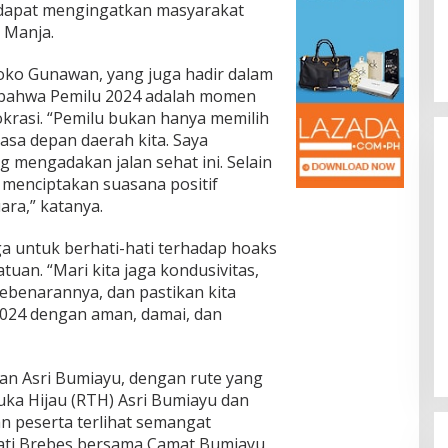
i dapat mengingatkan masyarakat
r Manja.
joko Gunawan, yang juga hadir dalam
 bahwa Pemilu 2024 adalah momen
krasi. “Pemilu bukan hanya memilih
asa depan daerah kita. Saya
 mengadakan jalan sehat ini. Selain
 menciptakan suasana positif
ra,” katanya.
 untuk berhati-hati terhadap hoaks
uan. “Mari kita jaga kondusivitas,
 kebenarannya, dan pastikan kita
024 dengan aman, damai, dan
gan Asri Bumiayu, dengan rute yang
ka Hijau (RTH) Asri Bumiayu dan
an peserta terlihat semangat
upati Brebes bersama Camat Bumiayu,