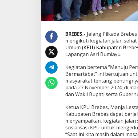
h
a
t
K
P
U
BREBES,-
Jelang Pilkada Brebes
,
mengikuti kegiatan jalan sehat
P
Umum (KPU) Kabupaten Brebe
j
Lapangan Asri Bumiayu.
B
u
p
Kegiatan bertema “Menuju Pem
a
Bermartabat” ini bertujuan u
t
masyarakat tentang pentingny
i
pada 27 November 2024, di ma
B
dan Wakil Bupati serta Gubern
r
e
b
Ketua KPU Brebes, Manja Lesta
e
Kabupaten Brebes dapat berjala
s
menyampaikan, kegiatan jalan 
A
sosialisasi KPU untuk mengedu
j
a
“Saat ini kita masih dalam ma