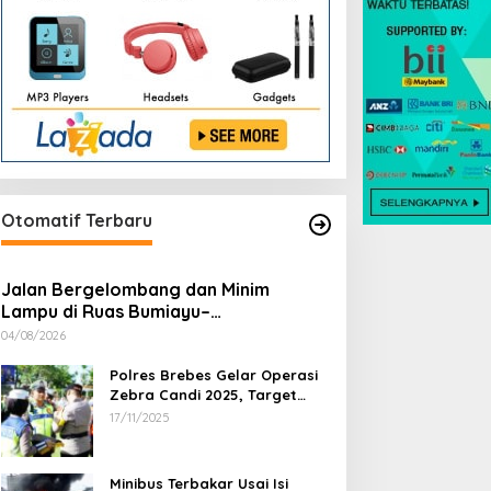
Otomatif Terbaru
Jalan Bergelombang dan Minim
Lampu di Ruas Bumiayu–
Bantarkawung Telan Korban, Innova
04/08/2026
Hantam Pohon di Bantarkawung
Polres Brebes Gelar Operasi
Zebra Candi 2025, Target
Turunkan Kecelakaan dan
17/11/2025
Pelanggaran Lalu Lintas
Minibus Terbakar Usai Isi