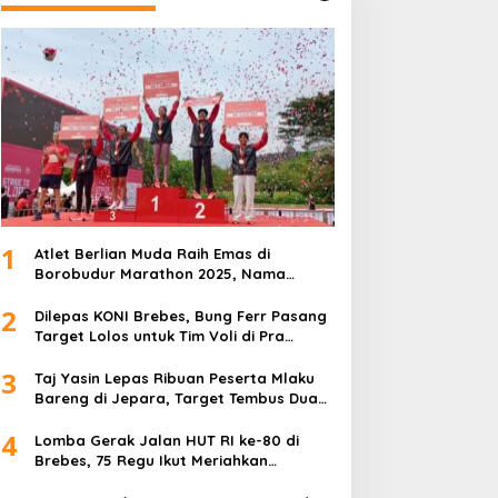
1
Atlet Berlian Muda Raih Emas di
Borobudur Marathon 2025, Nama
Khofifah Harumkan Brebes–Tegal!
2
Dilepas KONI Brebes, Bung Ferr Pasang
Target Lolos untuk Tim Voli di Pra
Kualifikasi Porprov Jateng 2026
3
Taj Yasin Lepas Ribuan Peserta Mlaku
Bareng di Jepara, Target Tembus Dua
Kali Lipat
4
Lomba Gerak Jalan HUT RI ke-80 di
Brebes, 75 Regu Ikut Meriahkan
Semangat Kemerdekaan