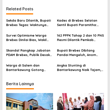
t
Related Posts
n
a
Sekda Baru Dilantik, Bupati
Kades di Brebes Selatan
v
Brebes Tegas: Waktunya
Sentil Bupati Paramitha:
Kerja Nyata, Bukan Pamer
“Warga Mau Bukti, Bukan
i
Jabatan!
Kata-Kata Manis!”
Survei Optimisme Warga
162 PPPK Tahap 2 dan 10 PNS
g
Brebes Dinilai Bias, Wakil
Resmi Dilantik Pemkab
a
Ketua DPRD Bongkar
Brebes, Diminta Fokus
Ketimpangan Pembangunan
Layani Masyarakat
t
Skandal Rangkap Jabatan
Bupati Brebes Dibilang
PDAM Brebes, Publik Desak
Pandai Mengeluh, Anom
i
KPK Turun Tangan Bongkar
Panuluh: Publik Butuh Solusi,
Dugaan Penyalahgunaan
Bukan Retorika!
o
Warga di Salem dan
Angka Stunting di
Bantarkawung Gotong
Bantarkawung Naik Tajam,
n
Royong Perbaiki Jalan,
Camat Wartoid Minta Desa
Bukti Brebes Tak Beres
Siapkan Anggaran Gizi
Balita
Berita Lainnya