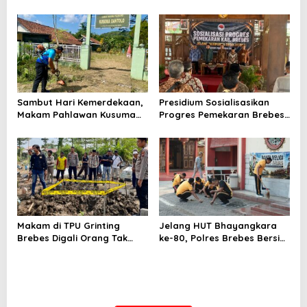
Produktivitas Padi Losari
Bumiayu–Bantarkawung
Tembus 10,2 Ton per Hektare
Telan Korban, Innova
Hantam Pohon di
Bantarkawung
Sambut Hari Kemerdekaan,
Presidium Sosialisasikan
Makam Pahlawan Kusuma
Progres Pemekaran Brebes
Bantolo di Bantarkawung
Selatan, Pembentukan
Dibersihkan
Pansus DPRD Jateng Jadi
Tahap Berikutnya
Makam di TPU Grinting
Jelang HUT Bhayangkara
Brebes Digali Orang Tak
ke-80, Polres Brebes Bersih-
Dikenal Dua Kali, Polisi
Bersih 5 Tempat Ibadah dan
Selidiki Motif Pelaku
Bagikan Bansos