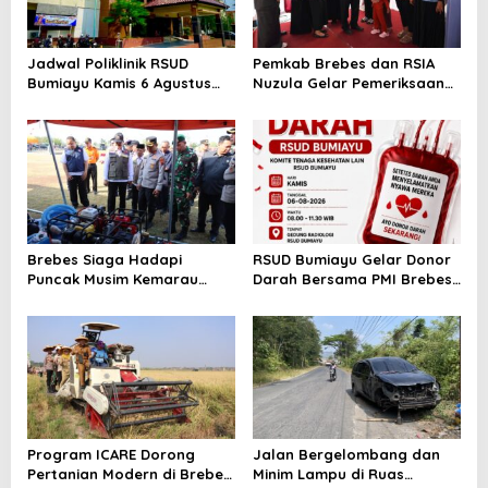
Jadwal Poliklinik RSUD
Pemkab Brebes dan RSIA
Bumiayu Kamis 6 Agustus
Nuzula Gelar Pemeriksaan
2026, Cek Jam Praktik
Gratis untuk 100 Ibu Hamil,
Dokter Sebelum Berkunjung
Perkuat Kesehatan Ibu dan
Bayi
Brebes Siaga Hadapi
RSUD Bumiayu Gelar Donor
Puncak Musim Kemarau
Darah Bersama PMI Brebes
2026, Kapolres Pimpin Apel
Sambut HUT Ke-81 Republik
Kesiapsiagaan Bencana dan
Indonesia
Karhutla
Program ICARE Dorong
Jalan Bergelombang dan
Pertanian Modern di Brebes,
Minim Lampu di Ruas