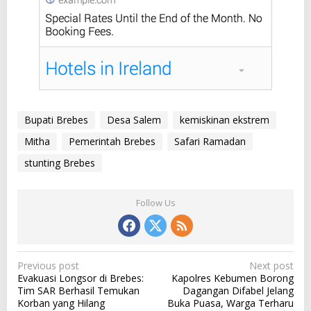
Bupati Brebes
Desa Salem
kemiskinan ekstrem
Mitha
Pemerintah Brebes
Safari Ramadan
stunting Brebes
Follow Us
P
Previous post
Next post
Evakuasi Longsor di Brebes:
Kapolres Kebumen Borong
o
Tim SAR Berhasil Temukan
Dagangan Difabel Jelang
s
Korban yang Hilang
Buka Puasa, Warga Terharu