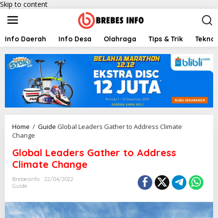
Skip to content
Info Daerah
Info Desa
Olahraga
Tips & Trik
Teknol
Home
/
Guide
Global Leaders Gather to Address Climate
Change
Global Leaders Gather to Address
Climate Change
Brebesinfo
22/04/2022
Guide