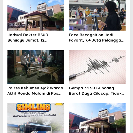
Jadwal Dokter RSUD
Face Recognition Jadi
Bumiayu Jumat, 12
Favorit, 7,4 Juta Pelanggan
September 2025: Semua Poli
Nikmati Boarding Praktis
Siap Layani Pasien
Tanpa Cetak Tiket
Polres Kebumen Ajak Warga
Gempa 3,1 SR Guncang
Aktif Ronda Malam di Pos
Barat Daya Cilacap, Tidak
Kamling untuk Cegah
Berpotensi Tsunami
Kejahatan