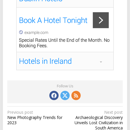
Follow Us
P
Previous post
Next post
New Photography Trends for
Archaeological Discovery
o
2023
Unveils Lost Civilization in
s
South America