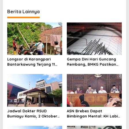
t
Berita Lainnya
n
a
v
i
g
a
Longsor di Karangpari
Gempa Dini Hari Guncang
t
Bantarkawung Terjang 11
Rembang, BMKG Pastikan
i
Rumah, BPBD Minta Warga
Tak Berpotensi Tsunami
Mengungsi
o
n
Jadwal Dokter RSUD
ASN Brebes Dapat
Bumiayu Kamis, 2 Oktober
Bimbingan Mental: KH Labib
2025: Layanan Lengkap
Sodiq Ingatkan Pentingnya
Semua Poli
Teladan Rasulullah