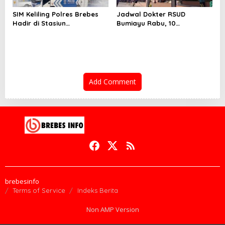
SIM Keliling Polres Brebes
Jadwal Dokter RSUD
Hadir di Stasiun
Bumiayu Rabu, 10
Ketanggungan Rabu 10
September 2023: Layanan
September 2025
Lengkap Semua Poli
Add Comment
brebesinfo
Terms of Service
Indeks Berita
Non AMP Version