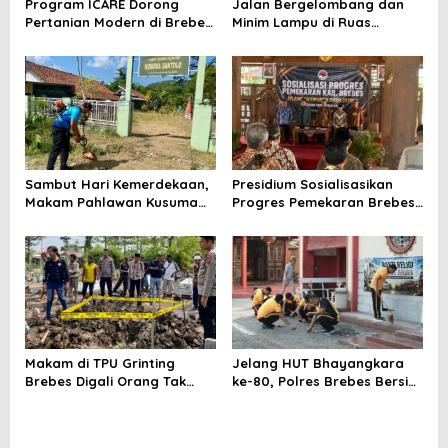
Program ICARE Dorong
Jalan Bergelombang dan
Pertanian Modern di Brebes,
Minim Lampu di Ruas
Produktivitas Padi Losari
Bumiayu–Bantarkawung
Tembus 10,2 Ton per Hektare
Telan Korban, Innova
Hantam Pohon di
Bantarkawung
Sambut Hari Kemerdekaan,
Presidium Sosialisasikan
Makam Pahlawan Kusuma
Progres Pemekaran Brebes
Bantolo di Bantarkawung
Selatan, Pembentukan
Dibersihkan
Pansus DPRD Jateng Jadi
Tahap Berikutnya
Makam di TPU Grinting
Jelang HUT Bhayangkara
Brebes Digali Orang Tak
ke-80, Polres Brebes Bersih-
Dikenal Dua Kali, Polisi
Bersih 5 Tempat Ibadah dan
Selidiki Motif Pelaku
Bagikan Bansos