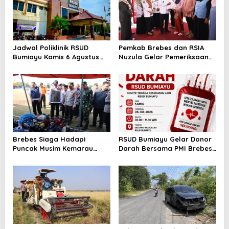
Jadwal Poliklinik RSUD
Pemkab Brebes dan RSIA
Bumiayu Kamis 6 Agustus
Nuzula Gelar Pemeriksaan
2026, Cek Jam Praktik
Gratis untuk 100 Ibu Hamil,
Dokter Sebelum Berkunjung
Perkuat Kesehatan Ibu dan
Bayi
Brebes Siaga Hadapi
RSUD Bumiayu Gelar Donor
Puncak Musim Kemarau
Darah Bersama PMI Brebes
2026, Kapolres Pimpin Apel
Sambut HUT Ke-81 Republik
Kesiapsiagaan Bencana dan
Indonesia
Karhutla