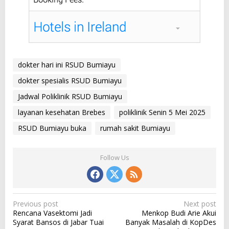
dokter hari ini RSUD Bumiayu
dokter spesialis RSUD Bumiayu
Jadwal Poliklinik RSUD Bumiayu
layanan kesehatan Brebes
poliklinik Senin 5 Mei 2025
RSUD Bumiayu buka
rumah sakit Bumiayu
Follow Us
P
Previous post
Next post
Rencana Vasektomi Jadi
Menkop Budi Arie Akui
o
Syarat Bansos di Jabar Tuai
Banyak Masalah di KopDes