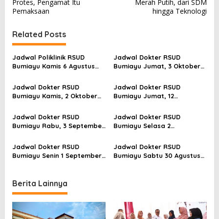
s
Protes, Pengamat Itu
Merah Putih, dari SDM
Pemaksaan
hingga Teknologi
t
n
Related Posts
a
v
Jadwal Poliklinik RSUD
Jadwal Dokter RSUD
Bumiayu Kamis 6 Agustus
Bumiayu Jumat, 3 Oktober
i
2026, Cek Jam Praktik
2025: Layanan Poli Lengkap
g
Dokter Sebelum Berkunjung
dengan Fasilitas Modern
Jadwal Dokter RSUD
Jadwal Dokter RSUD
a
Bumiayu Kamis, 2 Oktober
Bumiayu Jumat, 12
2025: Layanan Lengkap
September 2025: Semua Poli
t
Semua Poli
Siap Layani Pasien
Jadwal Dokter RSUD
Jadwal Dokter RSUD
i
Bumiayu Rabu, 3 September
Bumiayu Selasa 2
2025: Layanan Lengkap
September 2025, Lengkap
o
Semua Polie
Semua Poliklinik
Jadwal Dokter RSUD
Jadwal Dokter RSUD
n
Bumiayu Senin 1 September
Bumiayu Sabtu 30 Agustus
2025, Lengkap Semua
2025, Lengkap Semua
Poliklinik
Poliklinik
Berita Lainnya