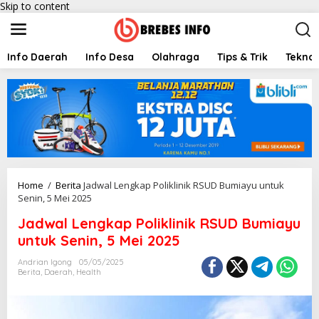
Skip to content
Info Daerah
Info Desa
Olahraga
Tips & Trik
Teknol
Home
/
Berita
Jadwal Lengkap Poliklinik RSUD Bumiayu untuk
Senin, 5 Mei 2025
Jadwal Lengkap Poliklinik RSUD Bumiayu
untuk Senin, 5 Mei 2025
Andrian Igong
05/05/2025
Berita
,
Daerah
,
Health