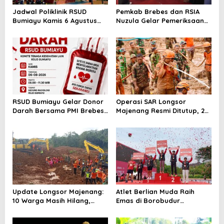
Jadwal Poliklinik RSUD
Pemkab Brebes dan RSIA
Bumiayu Kamis 6 Agustus
Nuzula Gelar Pemeriksaan
2026, Cek Jam Praktik
Gratis untuk 100 Ibu Hamil,
Dokter Sebelum Berkunjung
Perkuat Kesehatan Ibu dan
Bayi
RSUD Bumiayu Gelar Donor
Operasi SAR Longsor
Darah Bersama PMI Brebes
Majenang Resmi Ditutup, 2
Sambut HUT Ke-81 Republik
Korban Belum Ditemukan
Indonesia
hingga Hari ke-10
Update Longsor Majenang:
Atlet Berlian Muda Raih
10 Warga Masih Hilang,
Emas di Borobudur
Operasi SAR Hari Kelima
Marathon 2025, Nama
Gunakan 5 Metode
Khofifah Harumkan Brebes–