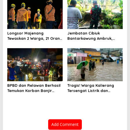
Pencarian
Tegal!
Longsor Majenang
Jembatan Cibiuk
Tewaskan 2 Warga, 21 Orang
Bantarkawung Ambruk,
Masih Hilang dalam
Remaja 16 Tahun Tewas
Pencarian Tim SAR
Terperosok
BPBD dan Relawan Berhasil
Tragis! Warga Kalierang
Temukan Korban Banjir
Tersengat Listrik dan
Kalierang
Terbawa Arus Saat Banjir
Bumiayu
Add Comment