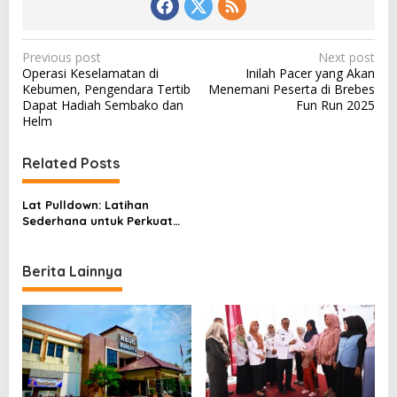
P
Previous post
Next post
Operasi Keselamatan di
Inilah Pacer yang Akan
o
Kebumen, Pengendara Tertib
Menemani Peserta di Brebes
s
Dapat Hadiah Sembako dan
Fun Run 2025
Helm
t
n
Related Posts
a
v
Lat Pulldown: Latihan
Sederhana untuk Perkuat
i
Otot Punggung dan Postur
g
Tubuh
Berita Lainnya
a
t
i
o
n