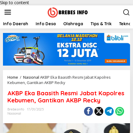
Skip to content
Info Daerah
Info Desa
Olahraga
Tips & Trik
Teknol
Home
/
Nasional
AKBP Eka Baasith Resmi Jabat Kapolres
Kebumen, Gantikan AKBP Recky
AKBP Eka Baasith Resmi Jabat Kapolres
Kebumen, Gantikan AKBP Recky
Brebesinfo
17/01/2025
Nasional