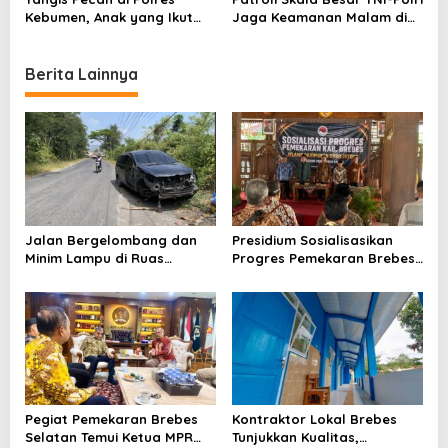
n
Kebumen, Anak yang Ikut
Jaga Keamanan Malam di
Demo Ricuh DPRD Pulang
Brebes
Menangis ke Pelukan Orang
Tua
Berita Lainnya
Jalan Bergelombang dan
Presidium Sosialisasikan
Minim Lampu di Ruas
Progres Pemekaran Brebes
Bumiayu–Bantarkawung
Selatan, Pembentukan
Telan Korban, Innova
Pansus DPRD Jateng Jadi
Hantam Pohon di
Tahap Berikutnya
Bantarkawung
Pegiat Pemekaran Brebes
Kontraktor Lokal Brebes
Selatan Temui Ketua MPR
Tunjukkan Kualitas,