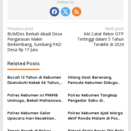
Follow Us
P
Previous post
Next post
BUMDes Berkah Abadi Desa
KAI Catat Rekor OTP
o
Pengarasan Makin
Tertinggi dalam 5 Tahun
s
Berkembang, Sumbang PAD
Terakhir di 2024
Desa Rp 17 Juta
t
n
Related Posts
a
v
Bocah 12 Tahun di Kebumen
Hilang Saat Berenang,
Disetubuhi Kakek 66 Tahun,
Pemuda Kebumen Diduga
i
Dua Rekannya Ikut Cabuli
Terseret Ombak di Pantai
g
Korban!
Ambal
Polres Kebumen Isi PKKMB
Polres Kebumen Tangkap
a
Unimugo, Bekali Mahasiswa
Pengedar Sabu di
Baru Soal Narkoba dan Anti
Gombong, Barang Bukti
t
Kekerasan
Diamankan
Polres Kebumen Gelar
Polres Kebumen Ajak Warga
i
Upacara Hari Kesaktian
Aktif Ronda Malam di Pos
Pancasila, Wakapolres
Kamling untuk Cegah
o
Ingatkan Makna Persatuan
Kejahatan
Tangis Pecah di Polres
Patroli Skala Besar TNI-Polri