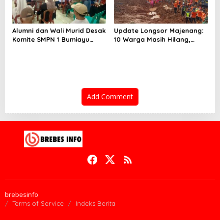
Alumni dan Wali Murid Desak
Update Longsor Majenang:
Komite SMPN 1 Bumiayu
10 Warga Masih Hilang,
Mundur, DPRD Brebes Turun
Operasi SAR Hari Kelima
Tangan
Gunakan 5 Metode
Pencarian
Add Comment
brebesinfo
Terms of Service
Indeks Berita