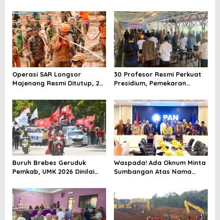
Ahmad Muzani, Minta
Rehabilitasi Rp 2 Miliar SLB
Dukungan Urus Berkas ke
Negeri Brebes Rampung
Provinsi
Operasi SAR Longsor
30 Profesor Resmi Perkuat
Majenang Resmi Ditutup, 2
Presidium, Pemekaran
Korban Belum Ditemukan
Brebes Selatan Semakin Tak
hingga Hari ke-10
Terbendung
Buruh Brebes Geruduk
Waspada! Ada Oknum Minta
Pemkab, UMK 2026 Dinilai
Sumbangan Atas Nama
Terlalu Rendah
Pemekaran Brebes Selatan