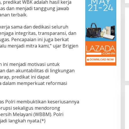
, predikat WBK adalah hasil kerja
Presidium, Pemekaran Brebes
mas dan menjadi tanggung jawab
Selatan Semakin Tak Terbendung
In Berita, Daerah, Ekonomi, Nasional, Politik, Sosial,
Trending
|
20/11/2025
nan terbaik.
 kerja sama dan dedikasi seluruh
jaga integritas, transparansi, dan
ugas. Pencapaian ini juga berkat
u menjadi mitra kami,” ujar Brigjen
n Brebes Selatan
 Ahmad Muzani,
rus Berkas ke
kan, Politik, Sosial,
ini menjadi motivasi untuk
n dan akuntabilitas di lingkungan
arap, predikat ini dapat
nya dalam memperkuat reformasi
s Polri membuktikan keseriusannya
upsi sekaligus mendorong
ersih Melayani (WBBM). Polri
jadi langkah nyata.(*)