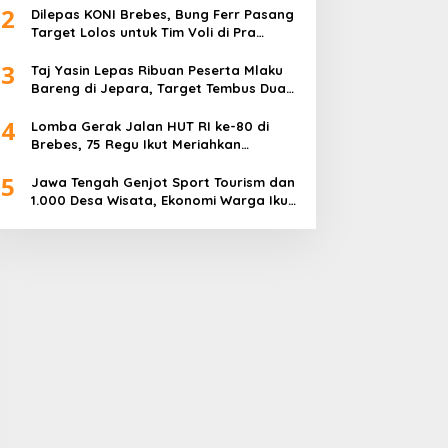
2
Dilepas KONI Brebes, Bung Ferr Pasang
Target Lolos untuk Tim Voli di Pra
Kualifikasi Porprov Jateng 2026
3
Taj Yasin Lepas Ribuan Peserta Mlaku
Bareng di Jepara, Target Tembus Dua
Kali Lipat
4
Lomba Gerak Jalan HUT RI ke-80 di
Brebes, 75 Regu Ikut Meriahkan
Semangat Kemerdekaan
5
Jawa Tengah Genjot Sport Tourism dan
1.000 Desa Wisata, Ekonomi Warga Ikut
Terangkat