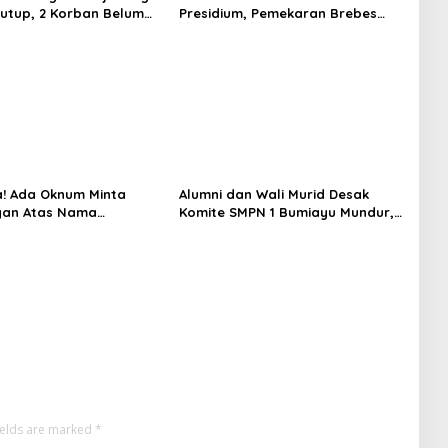
tutup, 2 Korban Belum
Presidium, Pemekaran Brebes
n hingga Hari ke-10
Selatan Semakin Tak Terbendung
! Ada Oknum Minta
Alumni dan Wali Murid Desak
an Atas Nama
Komite SMPN 1 Bumiayu Mundur,
n Brebes Selatan
DPRD Brebes Turun Tangan
ields are marked
*