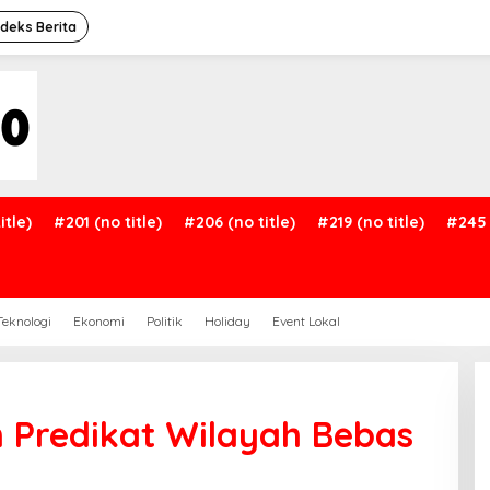
ndeks Berita
itle)
#201 (no title)
#206 (no title)
#219 (no title)
#245 
Teknologi
Ekonomi
Politik
Holiday
Event Lokal
h Predikat Wilayah Bebas