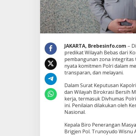
h
B
e
b
a
s
d
a
JAKARTA, Brebesinfo.com
– Di
r
predikat Wilayah Bebas dari Ko
i
pembangunan zona integritas ta
K
nyata komitmen Polri dalam men
o
r
transparan, dan melayani.
u
p
Dalam Surat Keputusan Kapolr
s
dan Wilayah Birokrasi Bersih M
i
kerja, termasuk Divhumas Polri
(
W
ini. Penilaian dilakukan oleh 
B
Nasional.
K
)
Kepala Biro Penerangan Masyar
Brigjen Pol. Trunoyudo Wisnu