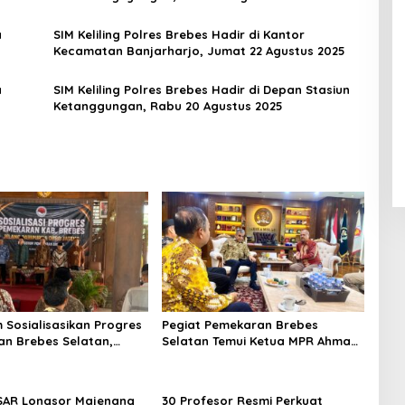
a
SIM Keliling Polres Brebes Hadir di Kantor
Kecamatan Banjarharjo, Jumat 22 Agustus 2025
a
SIM Keliling Polres Brebes Hadir di Depan Stasiun
Ketanggungan, Rabu 20 Agustus 2025
m Sosialisasikan Progres
Pegiat Pemekaran Brebes
n Brebes Selatan,
Selatan Temui Ketua MPR Ahmad
ukan Pansus DPRD
Muzani, Minta Dukungan Urus
adi Tahap Berikutnya
Berkas ke Provinsi
SAR Longsor Majenang
30 Profesor Resmi Perkuat