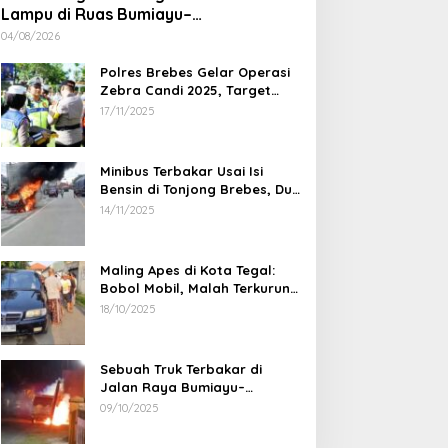
Lampu di Ruas Bumiayu–
Bantarkawung Telan Korban, Innova
04/08/2026
Hantam Pohon di Bantarkawung
Polres Brebes Gelar Operasi
Zebra Candi 2025, Target
Turunkan Kecelakaan dan
17/11/2025
Pelanggaran Lalu Lintas
Minibus Terbakar Usai Isi
Bensin di Tonjong Brebes, Dua
Penumpang Luka Bakar
14/11/2025
Maling Apes di Kota Tegal:
Bobol Mobil, Malah Terkurung
Sendiri di Dalamnya
18/10/2025
Sebuah Truk Terbakar di
Jalan Raya Bumiayu–
Bantarkawung, Diduga Akibat
09/10/2025
Gangguan Kelistrikan
Waspada! Ada Oknum Minta