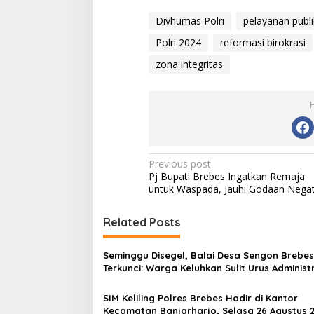
Divhumas Polri
pelayanan publi
Polri 2024
reformasi birokrasi
zona integritas
P
Previous post
Pj Bupati Brebes Ingatkan Remaja
o
untuk Waspada, Jauhi Godaan Negat
s
t
Related Posts
n
Seminggu Disegel, Balai Desa Sengon Brebes
a
Terkunci: Warga Keluhkan Sulit Urus Administ
v
SIM Keliling Polres Brebes Hadir di Kantor
i
Kecamatan Banjarharjo, Selasa 26 Agustus 