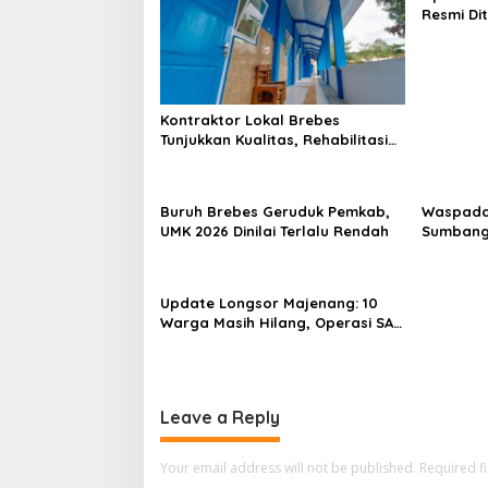
Resmi Di
Ditemuka
Kontraktor Lokal Brebes
Tunjukkan Kualitas, Rehabilitasi
Rp 2 Miliar SLB Negeri Brebes
Rampung
Buruh Brebes Geruduk Pemkab,
Waspada
UMK 2026 Dinilai Terlalu Rendah
Sumbang
Pemekara
Update Longsor Majenang: 10
Warga Masih Hilang, Operasi SAR
Hari Kelima Gunakan 5 Metode
Pencarian
Leave a Reply
Your email address will not be published.
Required f