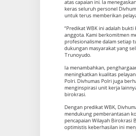
atas capaian ini. Ia menegaskan
keras seluruh personel Divhu
untuk terus memberikan pelaya
“Predikat WBK ini adalah bukti
anggota. Kami berkomitmen men
profesionalisme dalam setiap t
dukungan masyarakat yang selal
Presidium Sosialisasikan Progres
Pegiat Pemekara
Trunoyudo.
Pemekaran Brebes Selatan,
Temui Ketua MPR
Pembentukan Pansus DPRD
Minta Dukungan U
In Berita, Daerah, Ekonomi, Info Desa, Nasional,
In Berita, Nasional, Pendidi
Ia menambahkan, penghargaan 
Politik, Sosial, Trending
|
04/07/2026
Trending
|
21/01/2026
Jateng Jadi Tahap Berikutnya
Provinsi
meningkatkan kualitas pelayana
Polri. Divhumas Polri juga berh
menginspirasi unit kerja lain
birokrasi.
Dengan predikat WBK, Divhuma
mendukung pemberantasan kor
pencapaian Wilayah Birokrasi B
optimistis keberhasilan ini men