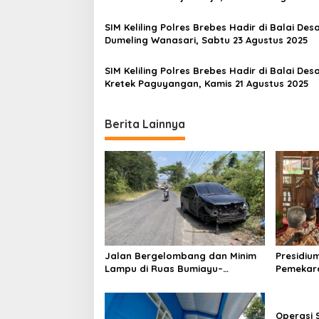
g
a
SIM Keliling Polres Brebes Hadir di Balai Des
Dumeling Wanasari, Sabtu 23 Agustus 2025
t
i
SIM Keliling Polres Brebes Hadir di Balai Des
Kretek Paguyangan, Kamis 21 Agustus 2025
o
n
Berita Lainnya
Jalan Bergelombang dan Minim
Presidiu
Lampu di Ruas Bumiayu–
Pemekara
Bantarkawung Telan Korban,
Pembent
Innova Hantam Pohon di
Jateng J
Bantarkawung
Operasi 