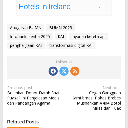
Anugerah BUMN
BUMN 2025
Infobank Isentia 2025
KAI
layanan kereta api
penghargaan KAI
transformasi digital KAI
Follow Us
P
Previous post
Next post
Bolehkan Donor Darah Saat
Cegah Gangguan
o
Puasa? Ini Penjelasan Medis
Kamtibmas, Polres Brebes
s
dan Pandangan Agama
Musnahkan 4.404 Botol
Miras dan Tuak
t
n
Related Posts
a