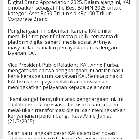
Digital Brand Appreciation 2025. Dalam ajang ini, KAI
dinobatkan sebagai The Best BUMN 2025 untuk
kategori Aset Rp50 Triliun s.d <Rp100 Triliun –
Corporate Brand.
Penghargaan ini diberikan karena KAI dinilai
memiliki citra positif di mata publik, terutama di
platform digital seperti media sosial. Artinya,
masyarakat semakin percaya dan puas dengan
layanan KAI.
Vice President Public Relations KAI, Anne Purba,
mengatakan bahwa penghargaan ini adalah hasil
kerja keras seluruh karyawan KAI. Semua pihak di
KAI terus berupaya melakukan inovasi dan
meningkatkan pelayanan kepada pelanggan.
“Kami sangat bersyukur atas penghargaan ini. Ini
adalah bentuk apresiasi atas usaha kami dalam
melakukan transformasi digital dan meningkatkan
kenyamanan penumpang,” kata Anne. Jumat
(21/3/2025)
Salah satu langkah besar KAI dalam berinovasi
adalah pengadaan 612 kereta Stainless Steel New