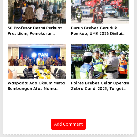
30 Profesor Resmi Perkuat
Buruh Brebes Geruduk
Presidium, Pemekaran
Pemkab, UMK 2026 Dinilai
Brebes Selatan Semakin Tak
Terlalu Rendah
Terbendung
Waspada! Ada Oknum Minta
Polres Brebes Gelar Operasi
Sumbangan Atas Nama
Zebra Candi 2025, Target
Pemekaran Brebes Selatan
Turunkan Kecelakaan dan
Pelanggaran Lalu Lintas
Add Comment