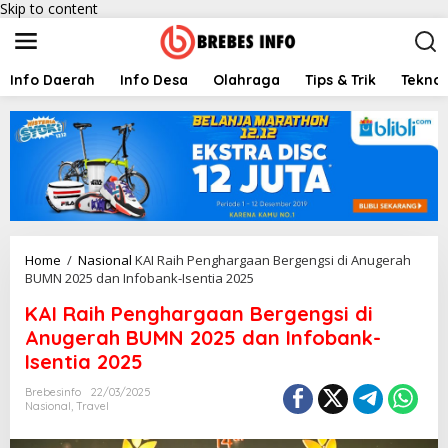
Skip to content
Info Daerah
Info Desa
Olahraga
Tips & Trik
Teknol
Home
/
Nasional
KAI Raih Penghargaan Bergengsi di Anugerah
BUMN 2025 dan Infobank-Isentia 2025
KAI Raih Penghargaan Bergengsi di
Anugerah BUMN 2025 dan Infobank-
Isentia 2025
Brebesinfo
22/03/2025
Nasional
,
Travel