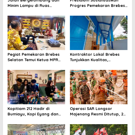
Jalan Bergelombang dan
Presidium Sosialisasikan
Minim Lampu di Ruas
Progres Pemekaran Brebes
Bumiayu–Bantarkawung
Selatan, Pembentukan
Telan Korban, Innova
Pansus DPRD Jateng Jadi
Hantam Pohon di
Tahap Berikutnya
Bantarkawung
Pegiat Pemekaran Brebes
Kontraktor Lokal Brebes
Selatan Temui Ketua MPR
Tunjukkan Kualitas,
Ahmad Muzani, Minta
Rehabilitasi Rp 2 Miliar SLB
Dukungan Urus Berkas ke
Negeri Brebes Rampung
Provinsi
Kopitiam 212 Hadir di
Operasi SAR Longsor
Bumiayu, Kopi Eyang dan
Majenang Resmi Ditutup, 2
Ketan Susu Jadi Andalan
Korban Belum Ditemukan
hingga Hari ke-10