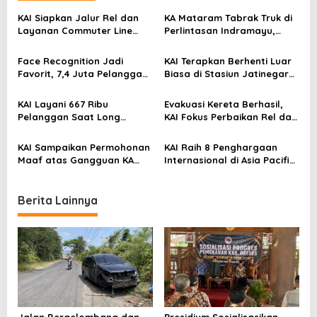
v
KAI Siapkan Jalur Rel dan
KA Mataram Tabrak Truk di
Layanan Commuter Line
Perlintasan Indramayu,
i
untuk Dukung Kawasan
Lokomotif Rusak dan
g
Industri Batang
Perjalanan Terganggu
Face Recognition Jadi
KAI Terapkan Berhenti Luar
a
Favorit, 7,4 Juta Pelanggan
Biasa di Stasiun Jatinegara,
Nikmati Boarding Praktis
Berlaku hingga 2 September
t
Tanpa Cetak Tiket
2025
KAI Layani 667 Ribu
Evakuasi Kereta Berhasil,
i
Pelanggan Saat Long
KAI Fokus Perbaikan Rel dan
Weekend Kemerdekaan
Keselamatan Penumpang
o
KAI Sampaikan Permohonan
KAI Raih 8 Penghargaan
n
Maaf atas Gangguan KA
Internasional di Asia Pacific
Argo Bromo Anggrek di
Awards 2025, Bukti Layanan
Stasiun Pegadenbaru
Kelas Dunia
Berita Lainnya