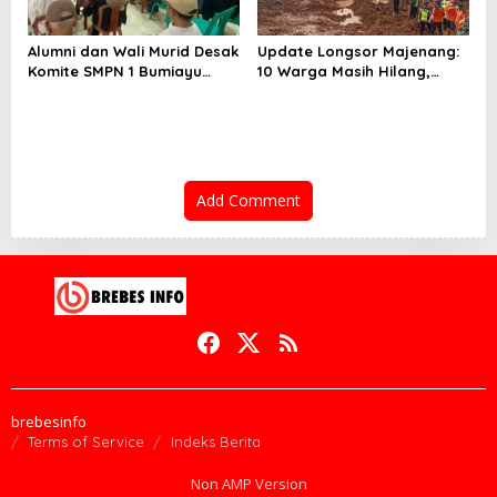
Alumni dan Wali Murid Desak
Update Longsor Majenang:
Komite SMPN 1 Bumiayu
10 Warga Masih Hilang,
Mundur, DPRD Brebes Turun
Operasi SAR Hari Kelima
Tangan
Gunakan 5 Metode
Pencarian
Add Comment
brebesinfo
Terms of Service
Indeks Berita
Non AMP Version