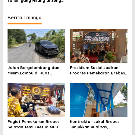
Tahun yang Hilang di Sungai
Kluwut Brebes
Berita Lainnya
Jalan Bergelombang dan
Presidium Sosialisasikan
Minim Lampu di Ruas
Progres Pemekaran Brebes
Bumiayu–Bantarkawung
Selatan, Pembentukan
Telan Korban, Innova
Pansus DPRD Jateng Jadi
Hantam Pohon di
Tahap Berikutnya
Bantarkawung
Pegiat Pemekaran Brebes
Kontraktor Lokal Brebes
Selatan Temui Ketua MPR
Tunjukkan Kualitas,
Ahmad Muzani, Minta
Rehabilitasi Rp 2 Miliar SLB