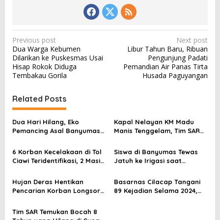
P
Previous post
Next post
Dua Warga Kebumen
Libur Tahun Baru, Ribuan
o
Dilarikan ke Puskesmas Usai
Pengunjung Padati
s
Hisap Rokok Diduga
Pemandian Air Panas Tirta
Tembakau Gorila
Husada Paguyangan
t
n
Related Posts
a
v
Dua Hari Hilang, Eko
Kapal Nelayan KM Madu
Pemancing Asal Banyumas
Manis Tenggelam, Tim SAR
i
Ditemukan Meninggal di
Selamatkan 4 ABK
g
Pantai Jetis
6 Korban Kecelakaan di Tol
Siswa di Banyumas Tewas
a
Ciawi Teridentifikasi, 2 Masih
Jatuh ke Irigasi saat
Proses Identifikasi
Berkendara di Malam Hari
t
Hujan Deras Hentikan
Basarnas Cilacap Tangani
i
Pencarian Korban Longsor
89 Kejadian Selama 2024,
di Petungkriyono, Satu
Naik Dibanding Tahun
o
Orang Belum Ditemukan
Sebelumnya
Tim SAR Temukan Bocah 8
n