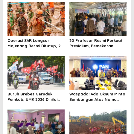
Dukungan Urus Berkas ke
Negeri Brebes Rampung
Provinsi
Operasi SAR Longsor
30 Profesor Resmi Perkuat
Majenang Resmi Ditutup, 2
Presidium, Pemekaran
Korban Belum Ditemukan
Brebes Selatan Semakin Tak
hingga Hari ke-10
Terbendung
Buruh Brebes Geruduk
Waspada! Ada Oknum Minta
Pemkab, UMK 2026 Dinilai
Sumbangan Atas Nama
Terlalu Rendah
Pemekaran Brebes Selatan