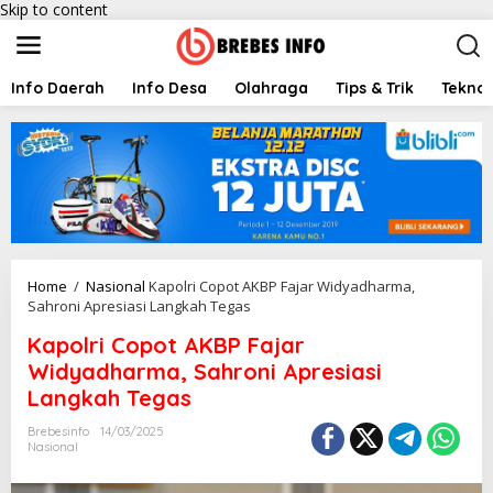
Skip to content
Info Daerah
Info Desa
Olahraga
Tips & Trik
Teknol
Home
/
Nasional
Kapolri Copot AKBP Fajar Widyadharma,
Sahroni Apresiasi Langkah Tegas
Kapolri Copot AKBP Fajar
Widyadharma, Sahroni Apresiasi
Langkah Tegas
Brebesinfo
14/03/2025
Nasional