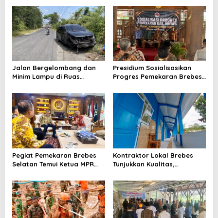
Jalan Bergelombang dan
Presidium Sosialisasikan
Minim Lampu di Ruas
Progres Pemekaran Brebes
Bumiayu–Bantarkawung
Selatan, Pembentukan
Telan Korban, Innova
Pansus DPRD Jateng Jadi
Hantam Pohon di
Tahap Berikutnya
Bantarkawung
Pegiat Pemekaran Brebes
Kontraktor Lokal Brebes
Selatan Temui Ketua MPR
Tunjukkan Kualitas,
Ahmad Muzani, Minta
Rehabilitasi Rp 2 Miliar SLB
Dukungan Urus Berkas ke
Negeri Brebes Rampung
Provinsi