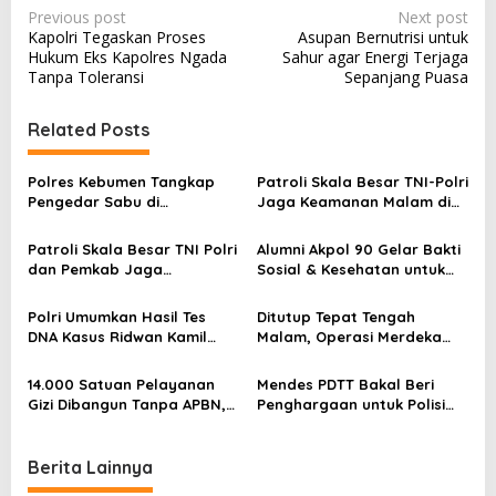
P
Previous post
Next post
Kapolri Tegaskan Proses
Asupan Bernutrisi untuk
o
Hukum Eks Kapolres Ngada
Sahur agar Energi Terjaga
s
Tanpa Toleransi
Sepanjang Puasa
t
Related Posts
n
a
Polres Kebumen Tangkap
Patroli Skala Besar TNI-Polri
v
Pengedar Sabu di
Jaga Keamanan Malam di
Gombong, Barang Bukti
Brebes
i
Diamankan
Patroli Skala Besar TNI Polri
Alumni Akpol 90 Gelar Bakti
g
dan Pemkab Jaga
Sosial & Kesehatan untuk
a
Kondusifitas Brebes
Warga Terdampak Rob di
Demak
t
Polri Umumkan Hasil Tes
Ditutup Tepat Tengah
DNA Kasus Ridwan Kamil
Malam, Operasi Merdeka
i
dan LM, Ini Faktanya
Jaya Pastikan Keamanan
HUT RI ke-80
o
14.000 Satuan Pelayanan
Mendes PDTT Bakal Beri
Gizi Dibangun Tanpa APBN,
Penghargaan untuk Polisi
n
Perputaran Uang Capai
Teladan di Desa, Terinspirasi
Rp28 Triliun
Hoegeng Awards
Berita Lainnya