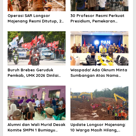
Operasi SAR Longsor
30 Profesor Resmi Perkuat
Majenang Resmi Ditutup, 2
Presidium, Pemekaran
Korban Belum Ditemukan
Brebes Selatan Semakin Tak
hingga Hari ke-10
Terbendung
Buruh Brebes Geruduk
Waspada! Ada Oknum Minta
Pemkab, UMK 2026 Dinilai
Sumbangan Atas Nama
Terlalu Rendah
Pemekaran Brebes Selatan
Alumni dan Wali Murid Desak
Update Longsor Majenang:
Komite SMPN 1 Bumiayu
10 Warga Masih Hilang,
Mundur, DPRD Brebes Turun
Operasi SAR Hari Kelima