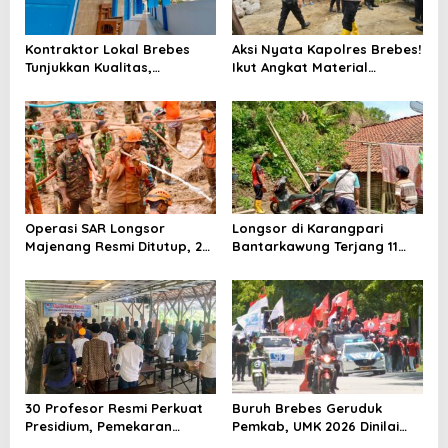
Kontraktor Lokal Brebes
Aksi Nyata Kapolres Brebes!
Tunjukkan Kualitas,
Ikut Angkat Material
Rehabilitasi Rp 2 Miliar SLB
Renovasi Jembatan Cibiuk
Negeri Brebes Rampung
di Bantarkawung
Operasi SAR Longsor
Longsor di Karangpari
Majenang Resmi Ditutup, 2
Bantarkawung Terjang 11
Korban Belum Ditemukan
Rumah, BPBD Minta Warga
hingga Hari ke-10
Mengungsi
30 Profesor Resmi Perkuat
Buruh Brebes Geruduk
Presidium, Pemekaran
Pemkab, UMK 2026 Dinilai
Brebes Selatan Semakin Tak
Terlalu Rendah