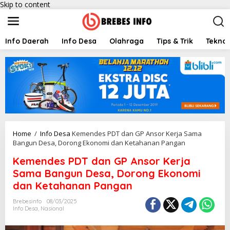
Skip to content
Info Daerah
Info Desa
Olahraga
Tips & Trik
Teknol
Home
/
Info Desa
Kemendes PDT dan GP Ansor Kerja Sama
Bangun Desa, Dorong Ekonomi dan Ketahanan Pangan
Kemendes PDT dan GP Ansor Kerja
Sama Bangun Desa, Dorong Ekonomi
dan Ketahanan Pangan
Brebesinfo
08/03/2025
Info Desa
,
Nasional