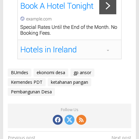
BUmdes
ekonomi desa
gp ansor
Kemendes PDT
ketahanan pangan
Pembangunan Desa
Follow Us
P
Previous post
Next post