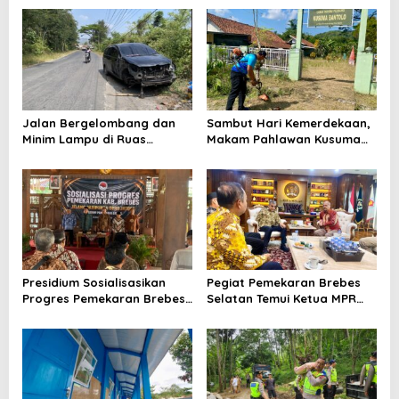
Jalan Bergelombang dan
Sambut Hari Kemerdekaan,
Minim Lampu di Ruas
Makam Pahlawan Kusuma
Bumiayu–Bantarkawung
Bantolo di Bantarkawung
Telan Korban, Innova
Dibersihkan
Hantam Pohon di
Bantarkawung
Presidium Sosialisasikan
Pegiat Pemekaran Brebes
Progres Pemekaran Brebes
Selatan Temui Ketua MPR
Selatan, Pembentukan
Ahmad Muzani, Minta
Pansus DPRD Jateng Jadi
Dukungan Urus Berkas ke
Tahap Berikutnya
Provinsi