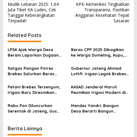
Mudik Lebaran 2025: 1,64
KPK-Kemenkes Tingkatkan
o
Juta Tiket KA Ludes, Cek
Transparansi, Pastikan
s
Tanggal Keberangkatan
Anggaran Kesehatan Tepat
Terpadat!
Sasaran
t
n
Related Posts
a
v
LPSK Ajak Warga Desa
Beras CPP 2025 Dibagikan
Berani Laporkan Dugaan
ke Warga Dumeling, Kupu,
i
Korupsi Dana Des
Sawojajar, dan Sidamulya
g
Brebes
Satgas Pangan Polres
Gubernur Jateng Ahmad
a
Brebes Salurkan Beras
Luthfi: Irigasi Legok Brebes
Murah di Pasar Sitanggal,
Jaga Lumbung Pangan
t
Warga Antusias
Nasional
Petani Brebes Tersenyum,
KASAD Jenderal Maruli
i
Irigasi Baru Diresmikan
Resmikan Irigasi Modern di
KASAD, Rizki Nurohman Beri
Brebes, Petani Legok Punya
o
Apresiasi
Harapan Baru
Rabu Pon Diluncurkan
Mendes Yandri: Bangun
n
Serentak di Jateng, Gus
Desa Berarti Bangun
Yasin: Gerakan Perempuan
Indonesia, 71 Persen
Jaga Bumi dan Keluarga
Penduduk Tinggal di Desa
Berita Lainnya