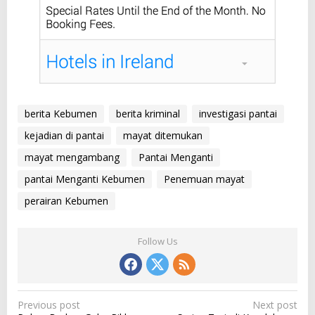
berita Kebumen
berita kriminal
investigasi pantai
kejadian di pantai
mayat ditemukan
mayat mengambang
Pantai Menganti
pantai Menganti Kebumen
Penemuan mayat
perairan Kebumen
Follow Us
P
Previous post
Next post