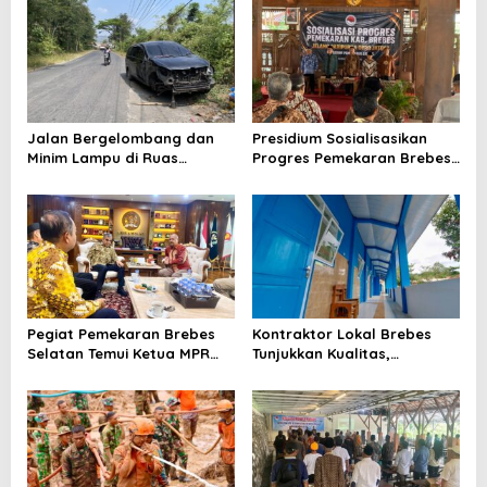
Jalan Bergelombang dan
Presidium Sosialisasikan
Minim Lampu di Ruas
Progres Pemekaran Brebes
Bumiayu–Bantarkawung
Selatan, Pembentukan
Telan Korban, Innova
Pansus DPRD Jateng Jadi
Hantam Pohon di
Tahap Berikutnya
Bantarkawung
Pegiat Pemekaran Brebes
Kontraktor Lokal Brebes
Selatan Temui Ketua MPR
Tunjukkan Kualitas,
Ahmad Muzani, Minta
Rehabilitasi Rp 2 Miliar SLB
Dukungan Urus Berkas ke
Negeri Brebes Rampung
Provinsi