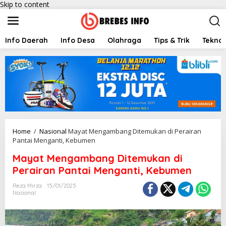
Skip to content
Info Daerah
Info Desa
Olahraga
Tips & Trik
Teknol
Home
/
Nasional
Mayat Mengambang Ditemukan di Perairan
Pantai Menganti, Kebumen
Mayat Mengambang Ditemukan di
Perairan Pantai Menganti, Kebumen
Reza Mirza
15/01/2025
Nasional