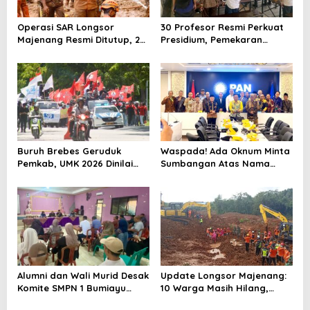
Operasi SAR Longsor
30 Profesor Resmi Perkuat
Majenang Resmi Ditutup, 2
Presidium, Pemekaran
Korban Belum Ditemukan
Brebes Selatan Semakin Tak
hingga Hari ke-10
Terbendung
Buruh Brebes Geruduk
Waspada! Ada Oknum Minta
Pemkab, UMK 2026 Dinilai
Sumbangan Atas Nama
Terlalu Rendah
Pemekaran Brebes Selatan
Alumni dan Wali Murid Desak
Update Longsor Majenang:
Komite SMPN 1 Bumiayu
10 Warga Masih Hilang,
Mundur, DPRD Brebes Turun
Operasi SAR Hari Kelima