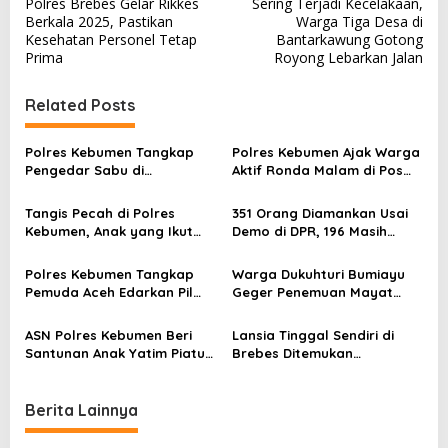
Polres Brebes Gelar Rikkes
Sering Terjadi Kecelakaan,
o
Berkala 2025, Pastikan
Warga Tiga Desa di
s
Kesehatan Personel Tetap
Bantarkawung Gotong
Prima
Royong Lebarkan Jalan
t
n
Related Posts
a
v
Polres Kebumen Tangkap
Polres Kebumen Ajak Warga
Pengedar Sabu di
Aktif Ronda Malam di Pos
i
Gombong, Barang Bukti
Kamling untuk Cegah
g
Diamankan
Kejahatan
Tangis Pecah di Polres
351 Orang Diamankan Usai
a
Kebumen, Anak yang Ikut
Demo di DPR, 196 Masih
Demo Ricuh DPRD Pulang
Pelajar
t
Menangis ke Pelukan Orang
Polres Kebumen Tangkap
Warga Dukuhturi Bumiayu
i
Tua
Pemuda Aceh Edarkan Pil
Geger Penemuan Mayat
Sapi di Stadion, Terancam 12
Lansia yang Tinggal
o
Tahun Penjara
Sendirian di Rumah
ASN Polres Kebumen Beri
Lansia Tinggal Sendiri di
n
Santunan Anak Yatim Piatu
Brebes Ditemukan
di Yayasan Nurul Barokah
Meninggal Membusuk
Berita Lainnya