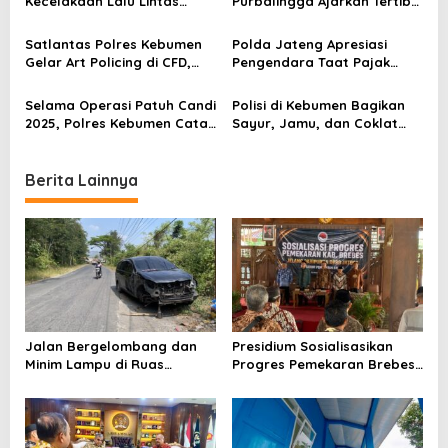
Kecelakaan Lalu Lintas
Purbalingga Ajarkan Tertib
a
Turun 12 Persen, Ribuan
Lalu Lintas ke Anak Sekolah
Nyawa Terselamatkan
t
Satlantas Polres Kebumen
Polda Jateng Apresiasi
Gelar Art Policing di CFD,
Pengendara Taat Pajak
i
Edukasi Lalu Lintas Lewat
saat Razia Operasi Patuh
Seni dan Budaya
Candi di Semarang
o
Selama Operasi Patuh Candi
Polisi di Kebumen Bagikan
2025, Polres Kebumen Catat
Sayur, Jamu, dan Coklat
n
1.039 Pelanggaran Lalu
Saat Razia Operasi Patuh
Lintas
Candi 2025
Berita Lainnya
Jalan Bergelombang dan
Presidium Sosialisasikan
Minim Lampu di Ruas
Progres Pemekaran Brebes
Bumiayu–Bantarkawung
Selatan, Pembentukan
Telan Korban, Innova
Pansus DPRD Jateng Jadi
Hantam Pohon di
Tahap Berikutnya
Bantarkawung