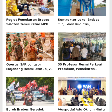
Pegiat Pemekaran Brebes
Kontraktor Lokal Brebes
Selatan Temui Ketua MPR
Tunjukkan Kualitas,
Ahmad Muzani, Minta
Rehabilitasi Rp 2 Miliar SLB
Dukungan Urus Berkas ke
Negeri Brebes Rampung
Provinsi
Operasi SAR Longsor
30 Profesor Resmi Perkuat
Majenang Resmi Ditutup, 2
Presidium, Pemekaran
Korban Belum Ditemukan
Brebes Selatan Semakin Tak
hingga Hari ke-10
Terbendung
Buruh Brebes Geruduk
Waspada! Ada Oknum Minta