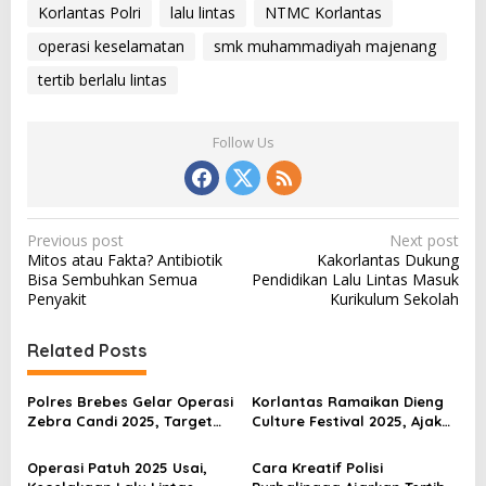
Korlantas Polri
lalu lintas
NTMC Korlantas
operasi keselamatan
smk muhammadiyah majenang
tertib berlalu lintas
Follow Us
P
Previous post
Next post
Mitos atau Fakta? Antibiotik
Kakorlantas Dukung
o
Bisa Sembuhkan Semua
Pendidikan Lalu Lintas Masuk
s
Penyakit
Kurikulum Sekolah
t
Related Posts
n
a
Polres Brebes Gelar Operasi
Korlantas Ramaikan Dieng
v
Zebra Candi 2025, Target
Culture Festival 2025, Ajak
Turunkan Kecelakaan dan
Masyarakat Tertib Berlalu
i
Pelanggaran Lalu Lintas
Lintas
Operasi Patuh 2025 Usai,
Cara Kreatif Polisi
g