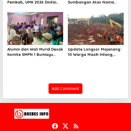
Pemkab, UMK 2026 Dinilai
Sumbangan Atas Nama
Terlalu Rendah
Pemekaran Brebes Selatan
Alumni dan Wali Murid Desak
Update Longsor Majenang:
Komite SMPN 1 Bumiayu
10 Warga Masih Hilang,
Mundur, DPRD Brebes Turun
Operasi SAR Hari Kelima
Tangan
Gunakan 5 Metode
Pencarian
Add Comment