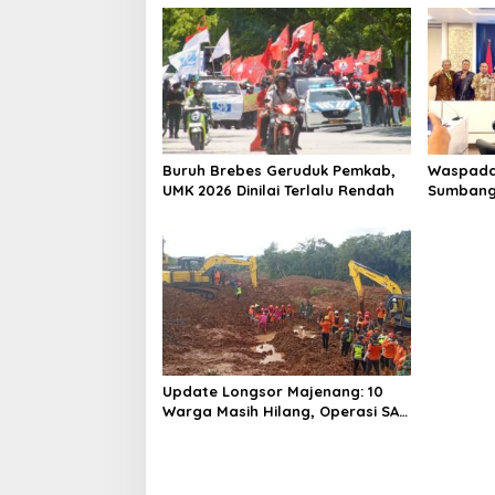
Rampung
Buruh Brebes Geruduk Pemkab,
Waspada
UMK 2026 Dinilai Terlalu Rendah
Sumbang
Pemekara
Update Longsor Majenang: 10
Warga Masih Hilang, Operasi SAR
Hari Kelima Gunakan 5 Metode
Pencarian