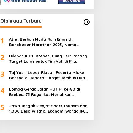
Olahraga Terbaru
1
Atlet Berlian Muda Raih Emas di
Borobudur Marathon 2025, Nama
Khofifah Harumkan Brebes–Tegal!
2
Dilepas KONI Brebes, Bung Ferr Pasang
Target Lolos untuk Tim Voli di Pra
Kualifikasi Porprov Jateng 2026
3
Taj Yasin Lepas Ribuan Peserta Mlaku
Bareng di Jepara, Target Tembus Dua
Kali Lipat
4
Lomba Gerak Jalan HUT RI ke-80 di
Brebes, 75 Regu Ikut Meriahkan
Semangat Kemerdekaan
5
Jawa Tengah Genjot Sport Tourism dan
1.000 Desa Wisata, Ekonomi Warga Ikut
Terangkat