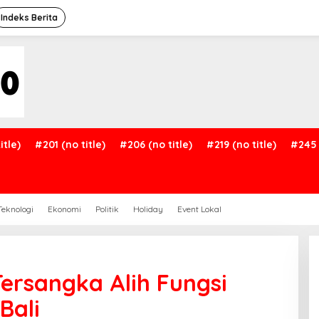
Indeks Berita
itle)
#201 (no title)
#206 (no title)
#219 (no title)
#245 
Teknologi
Ekonomi
Politik
Holiday
Event Lokal
ersangka Alih Fungsi
Bali