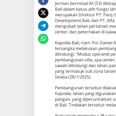
Jerman berinisial AF (53) ditet
i
Bali dalam kasus alih fungsi la
L
a
merupakan Direktur PT. Parq 
h
Development Bali, dan PT. Alfa
a
mengubah lahan pertanian men
n
center, dan peternakan di kawa
P
e
r
Kapolda Bali, Irjen. Pol. Danie
t
tersangka melakukan pembangu
a
dilindungi. “Modus operandi p
n
pembangunan villa, spa center
i
sawah dilindungi dan lahan pa
a
n
yang termasuk sub zona tanama
d
Selasa (28/1/2025).
i
B
Pembangunan tersebut dilakuka
a
Kapolda, lahan yang digunakan
l
i
pangan, yang diperuntukkan 
di Bali. Tindakan tersebut mel
Polisi telah memeriksa 28 saksi