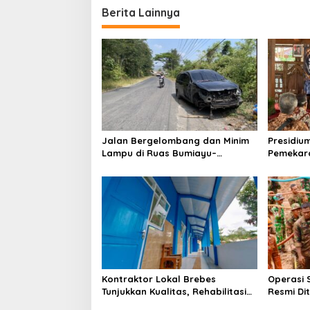
Berita Lainnya
Jalan Bergelombang dan Minim
Presidiu
Lampu di Ruas Bumiayu–
Pemekara
Bantarkawung Telan Korban,
Pembent
Innova Hantam Pohon di
Jateng J
Bantarkawung
Kontraktor Lokal Brebes
Operasi 
Tunjukkan Kualitas, Rehabilitasi
Resmi Di
Rp 2 Miliar SLB Negeri Brebes
Ditemuka