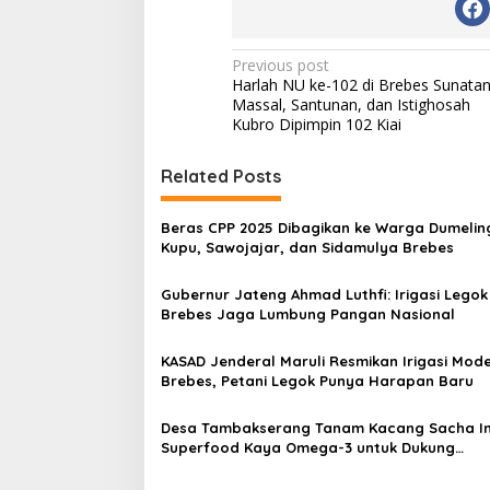
P
Previous post
Harlah NU ke-102 di Brebes Sunata
o
Massal, Santunan, dan Istighosah
s
Kubro Dipimpin 102 Kiai
t
Related Posts
n
a
Beras CPP 2025 Dibagikan ke Warga Dumelin
v
Kupu, Sawojajar, dan Sidamulya Brebes
i
Gubernur Jateng Ahmad Luthfi: Irigasi Legok
g
Brebes Jaga Lumbung Pangan Nasional
a
KASAD Jenderal Maruli Resmikan Irigasi Mode
t
Brebes, Petani Legok Punya Harapan Baru
i
Desa Tambakserang Tanam Kacang Sacha In
o
Superfood Kaya Omega-3 untuk Dukung
n
Ketahanan Pangan