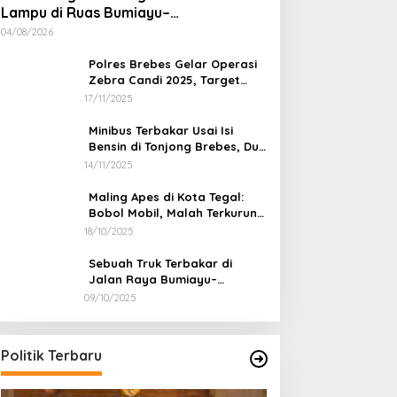
Lampu di Ruas Bumiayu–
Bantarkawung Telan Korban, Innova
04/08/2026
Hantam Pohon di Bantarkawung
Polres Brebes Gelar Operasi
Zebra Candi 2025, Target
Turunkan Kecelakaan dan
17/11/2025
Pelanggaran Lalu Lintas
Minibus Terbakar Usai Isi
Bensin di Tonjong Brebes, Dua
Penumpang Luka Bakar
14/11/2025
Maling Apes di Kota Tegal:
Bobol Mobil, Malah Terkurung
Sendiri di Dalamnya
18/10/2025
Sebuah Truk Terbakar di
Jalan Raya Bumiayu–
Bantarkawung, Diduga Akibat
09/10/2025
Gangguan Kelistrikan
Politik Terbaru