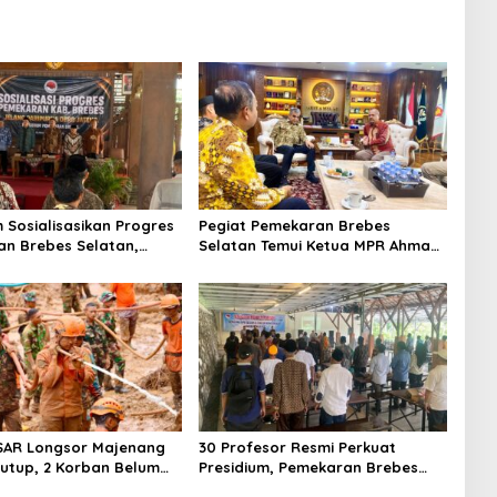
m Sosialisasikan Progres
Pegiat Pemekaran Brebes
n Brebes Selatan,
Selatan Temui Ketua MPR Ahmad
ukan Pansus DPRD
Muzani, Minta Dukungan Urus
adi Tahap Berikutnya
Berkas ke Provinsi
SAR Longsor Majenang
30 Profesor Resmi Perkuat
tutup, 2 Korban Belum
Presidium, Pemekaran Brebes
n hingga Hari ke-10
Selatan Semakin Tak Terbendung