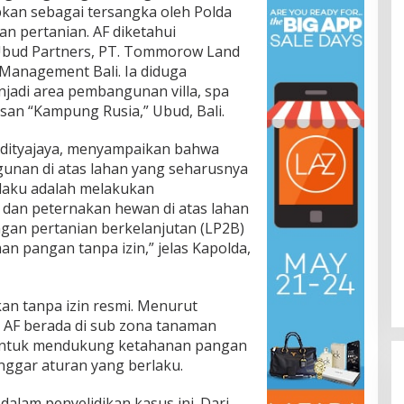
apkan sebagai tersangka oleh Polda
han pertanian. AF diketahui
Ubud Partners, PT. Tommorow Land
 Management Bali. Ia diduga
jadi area pembangunan villa, spa
san “Kampung Rusia,” Ubud, Bali.
l Adityajaya, menyampaikan bahwa
nan di atas lahan yang seharusnya
elaku adalah melakukan
, dan peternakan hewan di atas lahan
ngan pertanian berkelanjutan (LP2B)
n pangan tanpa izin,” jelas Kapolda,
n tanpa izin resmi. Menurut
 AF berada di sub zona tanaman
untuk mendukung ketahanan pangan
anggar aturan yang berlaku.
 dalam penyelidikan kasus ini. Dari