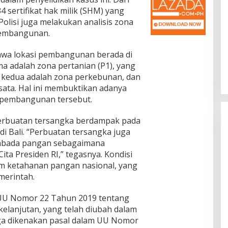
 sertifikat hak milik (SHM) yang
Polisi juga melakukan analisis zona
pembangunan.
Jalan Bergelombang dan Minim
Lampu di Ruas Bumiayu–
hwa lokasi pembangunan berada di
Bantarkawung Telan Korban,
In Berita, Daerah, Ekonomi, Hukum & Kriminal, Info
a adalah zona pertanian (P1), yang
Desa, Nasional, Otomatif, Politik,
Innova Hantam Pohon di
Sosial
|
04/08/2026
 kedua adalah zona perkebunan, dan
Bantarkawung
sata. Hal ini membuktikan adanya
 pembangunan tersebut.
rbuatan tersangka berdampak pada
i Bali. “Perbuatan tersangka juga
mbada pangan sebagaimana
ta Presiden RI,” tegasnya. Kondisi
m ketahanan pangan nasional, yang
merintah.
m UU Nomor 22 Tahun 2019 tentang
kelanjutan, yang telah diubah dalam
ga dikenakan pasal dalam UU Nomor