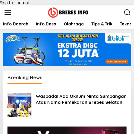
Skip to content
Info Daerah
Info Desa
Olahraga
Tips & Trik
Teknol
Breaking News
B
e
Waspada! Ada Oknum Minta Sumbangan
r
Atas Nama Pemekaran Brebes Selatan
i
t
a
U
p
d