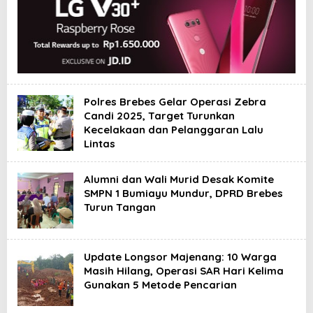
a
t
e
B
r
e
b
e
s
H
Polres Brebes Gelar Operasi Zebra
a
Candi 2025, Target Turunkan
r
Kecelakaan dan Pelanggaran Lalu
i
Lintas
I
n
i
Alumni dan Wali Murid Desak Komite
SMPN 1 Bumiayu Mundur, DPRD Brebes
Turun Tangan
Update Longsor Majenang: 10 Warga
Masih Hilang, Operasi SAR Hari Kelima
Gunakan 5 Metode Pencarian