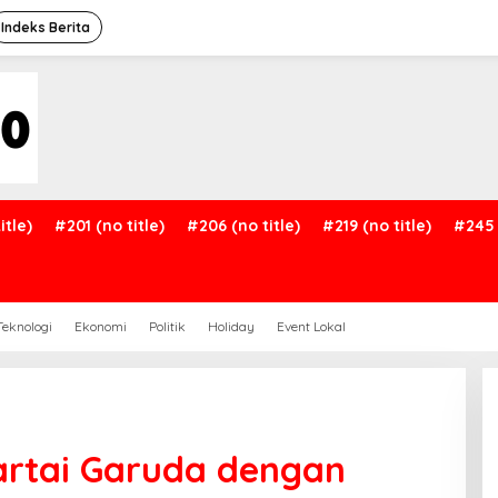
Indeks Berita
itle)
#201 (no title)
#206 (no title)
#219 (no title)
#245 
Teknologi
Ekonomi
Politik
Holiday
Event Lokal
artai Garuda dengan