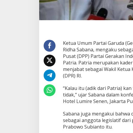
n
G
e
r
i
n
d
r
Ketua Umum Partai Garuda (Ge
a
Ridha Sabana, mengaku sebaga
Pusat (DPP) Partai Gerakan Ind
Patria. Patria merupakan kader 
menjabat sebagai Wakil Ketua 
(DPR) RI.
“Kalau itu (adik dari Patria) ka
tidak,” ujar Sabana dalam konf
Hotel Lumire Senen, Jakarta Pus
Sabana juga mengakui bahwa d
sebagai anggota legislatif dari 
Prabowo Subianto itu.