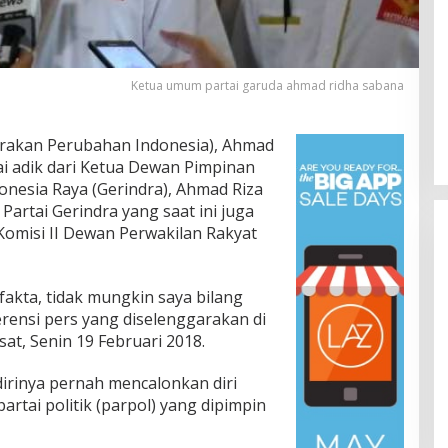
Ketua umum partai garuda ahmad ridha sabana
rakan Perubahan Indonesia), Ahmad
Jalan Bergelombang dan Minim
i adik dari Ketua Dewan Pimpinan
Lampu di Ruas Bumiayu–
onesia Raya (Gerindra), Ahmad Riza
Bantarkawung Telan Korban,
In Berita, Daerah, Ekonomi, Hukum & Kriminal, Info
Partai Gerindra yang saat ini juga
Desa, Nasional, Otomatif, Politik,
Innova Hantam Pohon di
Komisi II Dewan Perwakilan Rakyat
Sosial
|
04/08/2026
Bantarkawung
n fakta, tidak mungkin saya bilang
erensi pers yang diselenggarakan di
at, Senin 19 Februari 2018.
irinya pernah mencalonkan diri
partai politik (parpol) yang dipimpin