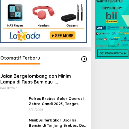
Otomatif Terbaru
Jalan Bergelombang dan Minim
Lampu di Ruas Bumiayu–
Bantarkawung Telan Korban, Innova
04/08/2026
Hantam Pohon di Bantarkawung
Polres Brebes Gelar Operasi
Zebra Candi 2025, Target
Turunkan Kecelakaan dan
17/11/2025
Pelanggaran Lalu Lintas
Minibus Terbakar Usai Isi
Bensin di Tonjong Brebes, Dua