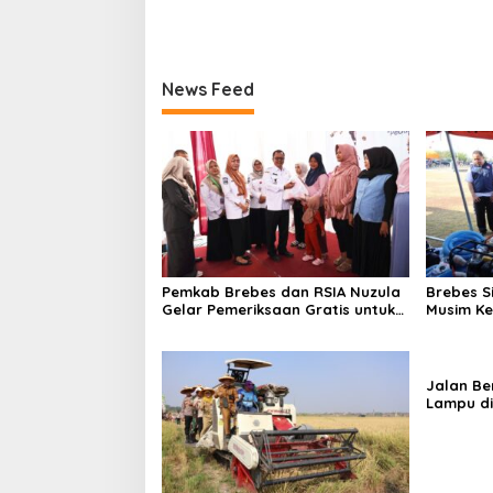
News Feed
Pemkab Brebes dan RSIA Nuzula
Brebes S
Gelar Pemeriksaan Gratis untuk
Musim Ke
100 Ibu Hamil, Perkuat
Pimpin A
Kesehatan Ibu dan Bayi
Bencana 
Jalan Be
Lampu di
Bantarka
Innova H
Bantark