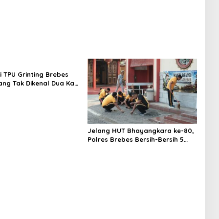
antam Pohon di
Dibersihkan
awung
 TPU Grinting Brebes
ang Tak Dikenal Dua Kali,
idiki Motif Pelaku
Jelang HUT Bhayangkara ke-80,
Polres Brebes Bersih-Bersih 5
Tempat Ibadah dan Bagikan
Bansos