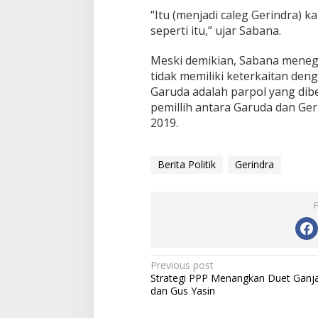
“Itu (menjadi caleg Gerindra) k
seperti itu,” ujar Sabana.
Meski demikian, Sabana meneg
tidak memiliki keterkaitan de
Garuda adalah parpol yang di
pemillih antara Garuda dan Ge
2019.
Berita Politik
Gerindra
P
Previous post
Strategi PPP Menangkan Duet Ganj
o
dan Gus Yasin
s