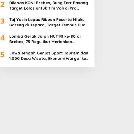
2
Dilepas KONI Brebes, Bung Ferr Pasang
Target Lolos untuk Tim Voli di Pra
Kualifikasi Porprov Jateng 2026
3
Taj Yasin Lepas Ribuan Peserta Mlaku
Bareng di Jepara, Target Tembus Dua
Kali Lipat
4
Lomba Gerak Jalan HUT RI ke-80 di
Brebes, 75 Regu Ikut Meriahkan
Semangat Kemerdekaan
5
Jawa Tengah Genjot Sport Tourism dan
1.000 Desa Wisata, Ekonomi Warga Ikut
Terangkat