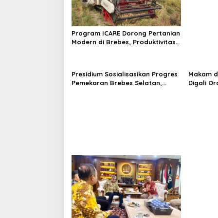
Innova H
Bantark
Program ICARE Dorong Pertanian
Modern di Brebes, Produktivitas
Padi Losari Tembus 10,2 Ton per
Hektare
Presidium Sosialisasikan Progres
Makam di
Pemekaran Brebes Selatan,
Digali Or
Pembentukan Pansus DPRD
Polisi Sel
Jateng Jadi Tahap Berikutnya