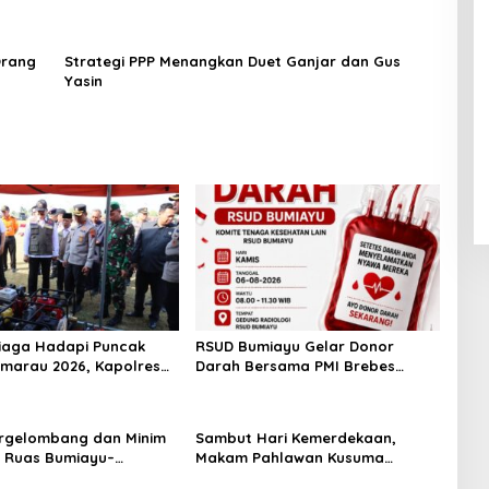
Orang
Strategi PPP Menangkan Duet Ganjar dan Gus
Yasin
iaga Hadapi Puncak
RSUD Bumiayu Gelar Donor
marau 2026, Kapolres
Darah Bersama PMI Brebes
pel Kesiapsiagaan
Sambut HUT Ke-81 Republik
dan Karhutla
Indonesia
rgelombang dan Minim
Sambut Hari Kemerdekaan,
 Ruas Bumiayu–
Makam Pahlawan Kusuma
wung Telan Korban,
Bantolo di Bantarkawung