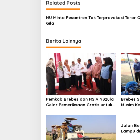
t
Related Posts
n
NU Minta Pesantren Tak Terprovokasi Teror 
a
Gila
v
i
Berita Lainnya
g
a
t
i
o
n
Pemkab Brebes dan RSIA Nuzula
Brebes S
Gelar Pemeriksaan Gratis untuk
Musim Ke
100 Ibu Hamil, Perkuat
Pimpin A
Kesehatan Ibu dan Bayi
Bencana 
Jalan Be
Lampu di
Bantarka