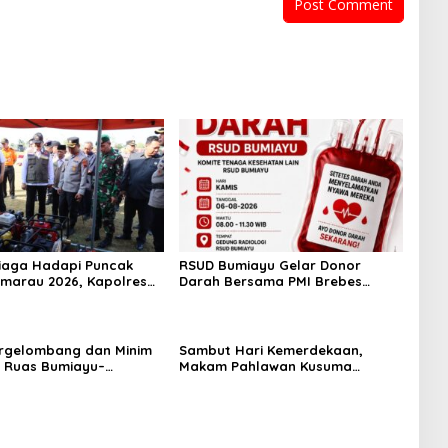
iaga Hadapi Puncak
RSUD Bumiayu Gelar Donor
marau 2026, Kapolres
Darah Bersama PMI Brebes
pel Kesiapsiagaan
Sambut HUT Ke-81 Republik
dan Karhutla
Indonesia
rgelombang dan Minim
Sambut Hari Kemerdekaan,
 Ruas Bumiayu–
Makam Pahlawan Kusuma
wung Telan Korban,
Bantolo di Bantarkawung
antam Pohon di
Dibersihkan
awung