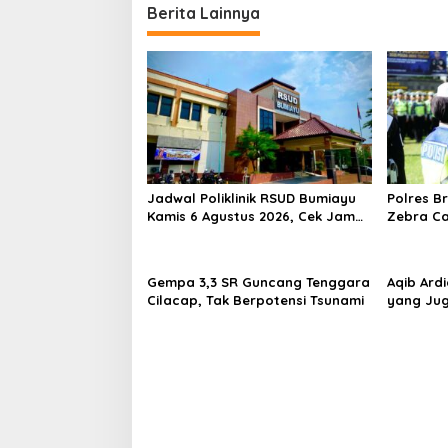
Berita Lainnya
Jadwal Poliklinik RSUD Bumiayu
Polres B
Kamis 6 Agustus 2026, Cek Jam
Zebra Ca
Praktik Dokter Sebelum
Turunkan
Berkunjung
Pelangga
Gempa 3,3 SR Guncang Tenggara
Aqib Ard
Cilacap, Tak Berpotensi Tsunami
yang Jug
Universi
Mahasisw