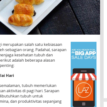
i merupakan salah satu kebiasaan
leh sebagian orang. Padahal, sarapan
 menjaga kesehatan tubuh dan
Berikut adalah beberapa alasan
penting:
ai Hari
r semalaman, tubuh memerlukan
n aktivitas di pagi hari. Sarapan
Presidium Sosialisasikan Progres
dibutuhkan tubuh untuk
Pemekaran Brebes Selatan,
mina, dan produktivitas sepanjang
Pembentukan Pansus DPRD
In Berita, Daerah, Ekonomi, Info Desa, Nasional,
Politik, Sosial, Trending
|
04/07/2026