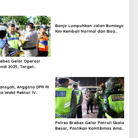
Banjir Lumpuhkan Jalan Bumiayu
Kini Kembali Normal dan Bisa
Dilalui Kendaraan
rebes Gelar Operasi
ndi 2025, Target
 Kecelakaan dan
ran Lalu Lintas
iansyah, Anggota DPR RI
a Wakil Rektor IV
tas Peradaban, Ajak
a Berani Ambil Peluang
Polres Brebes Gelar Patroli Skala
Besar, Pastikan Kamtibmas Aman
Jelang Akhir Pekan