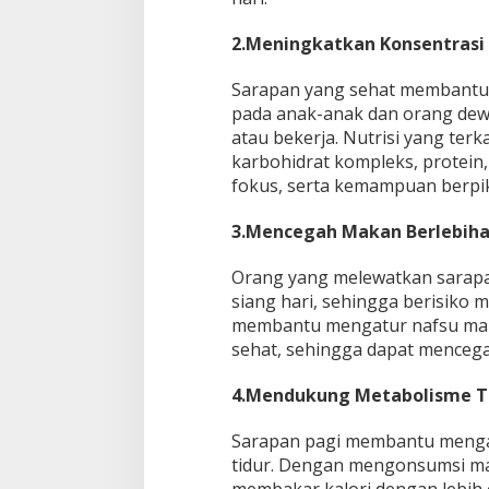
2.Meningkatkan Konsentrasi 
Sarapan yang sehat membantu 
pada anak-anak dan orang dewa
Jalan Bergelomb
atau bekerja. Nutrisi yang ter
Lampu di Ruas B
karbohidrat kompleks, protein,
Bantarkawung Te
In Berita, Daerah, Ekonom
fokus, serta kemampuan berpik
Desa, Nasional, Otomatif, P
Innova Hantam P
Sosial
|
04/08/2026
Bantarkawung
3.Mencegah Makan Berlebih
Orang yang melewatkan sarapan
siang hari, sehingga berisiko 
membantu mengatur nafsu mak
sehat, sehingga dapat mencega
4.Mendukung Metabolisme 
Sarapan pagi membantu mengak
tidur. Dengan mengonsumsi mak