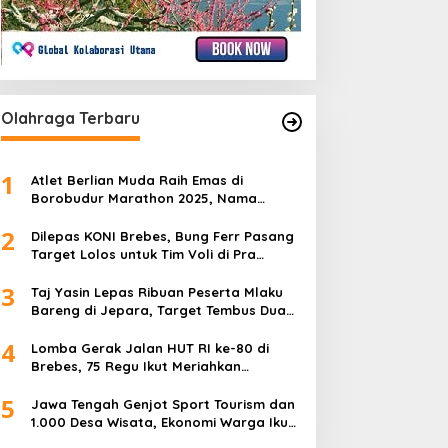
Olahraga Terbaru
1
Atlet Berlian Muda Raih Emas di
Borobudur Marathon 2025, Nama
Khofifah Harumkan Brebes–Tegal!
2
Dilepas KONI Brebes, Bung Ferr Pasang
Target Lolos untuk Tim Voli di Pra
Kualifikasi Porprov Jateng 2026
3
Taj Yasin Lepas Ribuan Peserta Mlaku
Bareng di Jepara, Target Tembus Dua
Kali Lipat
4
Lomba Gerak Jalan HUT RI ke-80 di
Brebes, 75 Regu Ikut Meriahkan
Semangat Kemerdekaan
5
Jawa Tengah Genjot Sport Tourism dan
1.000 Desa Wisata, Ekonomi Warga Ikut
Terangkat