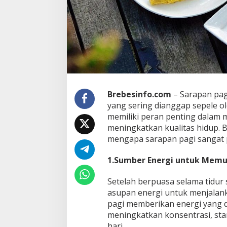
u
n
t
u
k
T
u
b
u
h
Brebesinfo.com
– Sarapan pag
A
yang sering dianggap sepele o
n
memiliki peran penting dalam
d
meningkatkan kualitas hidup. 
a
?
mengapa sarapan pagi sangat 
1.Sumber Energi untuk Memul
Setelah berpuasa selama tidu
asupan energi untuk menjalanka
pagi memberikan energi yang 
meningkatkan konsentrasi, sta
hari.