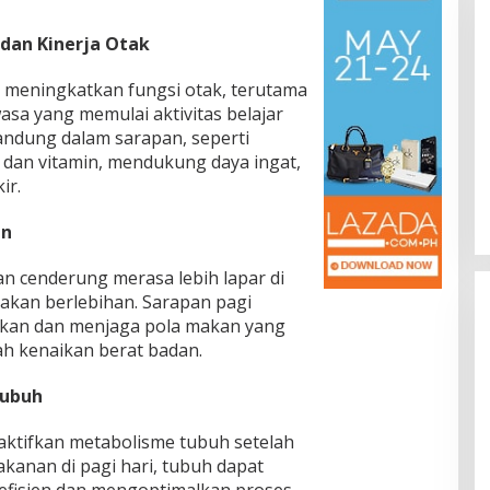
Jateng Jadi Tahap Berikutnya
dan Kinerja Otak
meningkatkan fungsi otak, terutama
sa yang memulai aktivitas belajar
ang dan Minim
kandung dalam sarapan, seperti
umiayu–
 dan vitamin, mendukung daya ingat,
lan Korban,
i, Hukum & Kriminal, Info
ir.
olitik,
ohon di
an
 cenderung merasa lebih lapar di
makan berlebihan. Sarapan pagi
an dan menjaga pola makan yang
h kenaikan berat badan.
Tubuh
tifkan metabolisme tubuh setelah
anan di pagi hari, tubuh dapat