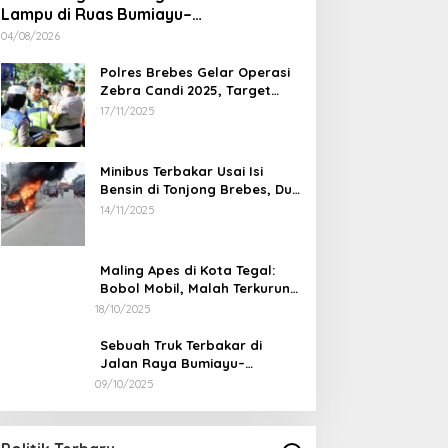
Lampu di Ruas Bumiayu–
Bantarkawung Telan Korban, Innova
04/08/2026
Hantam Pohon di Bantarkawung
Polres Brebes Gelar Operasi
Zebra Candi 2025, Target
Turunkan Kecelakaan dan
17/11/2025
Pelanggaran Lalu Lintas
Minibus Terbakar Usai Isi
Bensin di Tonjong Brebes, Dua
Penumpang Luka Bakar
14/11/2025
Maling Apes di Kota Tegal:
Bobol Mobil, Malah Terkurung
Sendiri di Dalamnya
18/10/2025
Sebuah Truk Terbakar di
Jalan Raya Bumiayu–
Bantarkawung, Diduga Akibat
09/10/2025
Pegiat Pemekaran Brebes Selatan
Gangguan Kelistrikan
Temui Ketua MPR Ahmad Muzani,
Minta Dukungan Urus Berkas ke
In Berita, Nasional, Pendidikan, Politik, Sosial,
Trending
|
21/01/2026