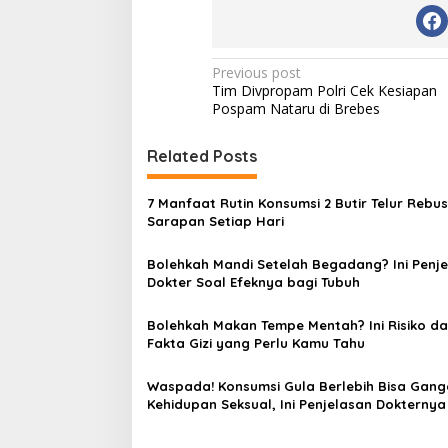
P
Previous post
Tim Divpropam Polri Cek Kesiapan
o
Pospam Nataru di Brebes
s
t
Related Posts
n
7 Manfaat Rutin Konsumsi 2 Butir Telur Rebus
a
Sarapan Setiap Hari
v
Bolehkah Mandi Setelah Begadang? Ini Penj
i
Dokter Soal Efeknya bagi Tubuh
g
a
Bolehkah Makan Tempe Mentah? Ini Risiko d
Fakta Gizi yang Perlu Kamu Tahu
t
i
Waspada! Konsumsi Gula Berlebih Bisa Gan
Kehidupan Seksual, Ini Penjelasan Dokternya
o
n