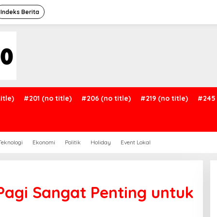
Indeks Berita
itle)
#201 (no title)
#206 (no title)
#219 (no title)
#245 
Teknologi
Ekonomi
Politik
Holiday
Event Lokal
agi Sangat Penting untuk