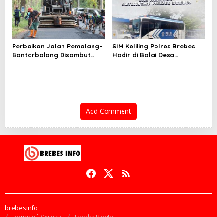
Perbaikan Jalan Pemalang–
SIM Keliling Polres Brebes
Bantarbolang Disambut
Hadir di Balai Desa
Warga, Harapan Jalur
Kalierang Bumiayu, Kamis 28
Lancar Kini Jadi Nyata
Agustus 2025
Add Comment
brebesinfo
Terms of Service
Indeks Berita