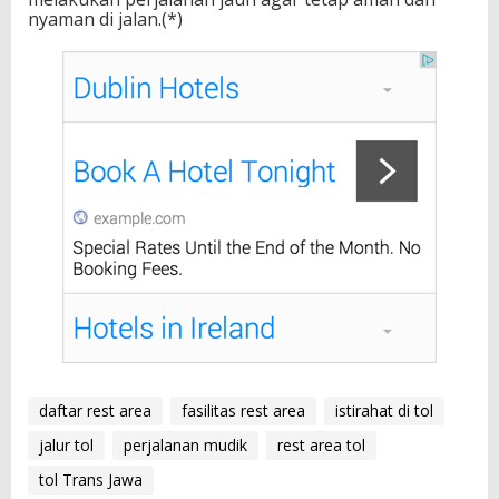
nyaman di jalan.(*)
daftar rest area
fasilitas rest area
istirahat di tol
jalur tol
perjalanan mudik
rest area tol
tol Trans Jawa