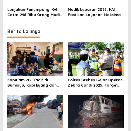
Lokal Siap Diterapkan
Kecelakaan Berkurang
o
Lonjakan Penumpang! KAI
Mudik Lebaran 2025, KAI
n
Catat 246 Ribu Orang Mudik
Pastikan Layanan Maksimal
Awal Ramadan
untuk Pelanggan
Berita Lainnya
Kopitiam 212 Hadir di
Polres Brebes Gelar Operasi
Bumiayu, Kopi Eyang dan
Zebra Candi 2025, Target
Ketan Susu Jadi Andalan
Turunkan Kecelakaan dan
Pelanggaran Lalu Lintas