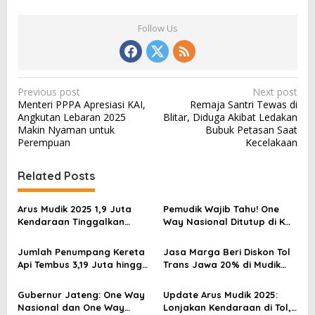
Follow Us
P
Previous post
Next post
Menteri PPPA Apresiasi KAI,
Remaja Santri Tewas di
o
Angkutan Lebaran 2025
Blitar, Diduga Akibat Ledakan
s
Makin Nyaman untuk
Bubuk Petasan Saat
Perempuan
Kecelakaan
t
n
Related Posts
a
v
Arus Mudik 2025 1,9 Juta
Pemudik Wajib Tahu! One
Kendaraan Tinggalkan
Way Nasional Ditutup di KM
i
Jakarta
70 Mulai 09.00 WIB
g
Jumlah Penumpang Kereta
Jasa Marga Beri Diskon Tol
a
Api Tembus 3,19 Juta hingga
Trans Jawa 20% di Mudik
28 Maret 2025 Pukul 07.00
Lebaran 2025, Ini
t
WIB
Jadwalnya!
Gubernur Jateng: One Way
Update Arus Mudik 2025:
i
Nasional dan One Way
Lonjakan Kendaraan di Tol,