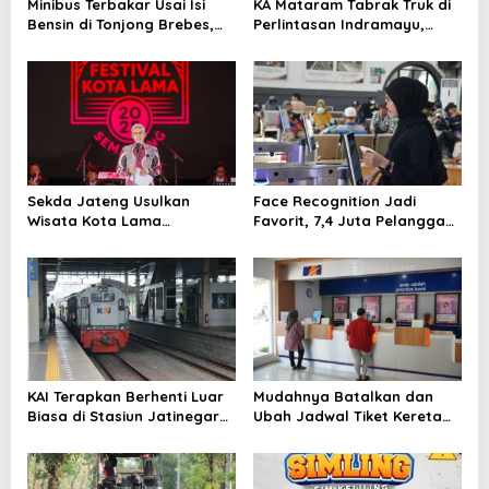
Minibus Terbakar Usai Isi
KA Mataram Tabrak Truk di
Bensin di Tonjong Brebes,
Perlintasan Indramayu,
Dua Penumpang Luka Bakar
Lokomotif Rusak dan
Perjalanan Terganggu
Sekda Jateng Usulkan
Face Recognition Jadi
Wisata Kota Lama
Favorit, 7,4 Juta Pelanggan
Semarang Terintegrasi
Nikmati Boarding Praktis
dengan Lawang Sewu
Tanpa Cetak Tiket
KAI Terapkan Berhenti Luar
Mudahnya Batalkan dan
Biasa di Stasiun Jatinegara,
Ubah Jadwal Tiket Kereta
Berlaku hingga 2 September
Api Lewat Access by KAI
2025