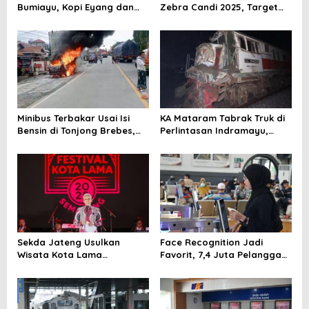
Bumiayu, Kopi Eyang dan
Zebra Candi 2025, Target
Ketan Susu Jadi Andalan
Turunkan Kecelakaan dan
Pelanggaran Lalu Lintas
Minibus Terbakar Usai Isi
KA Mataram Tabrak Truk di
Bensin di Tonjong Brebes,
Perlintasan Indramayu,
Dua Penumpang Luka Bakar
Lokomotif Rusak dan
Perjalanan Terganggu
Sekda Jateng Usulkan
Face Recognition Jadi
Wisata Kota Lama
Favorit, 7,4 Juta Pelanggan
Semarang Terintegrasi
Nikmati Boarding Praktis
dengan Lawang Sewu
Tanpa Cetak Tiket