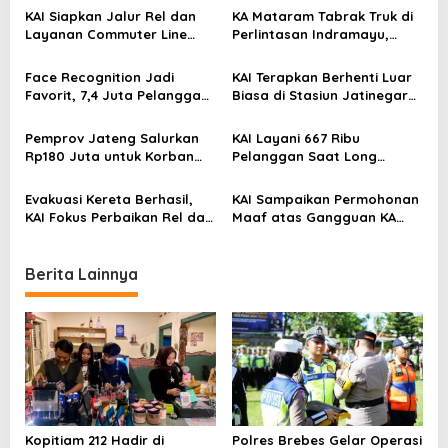
v
KAI Siapkan Jalur Rel dan
KA Mataram Tabrak Truk di
Layanan Commuter Line
Perlintasan Indramayu,
i
untuk Dukung Kawasan
Lokomotif Rusak dan
g
Industri Batang
Perjalanan Terganggu
Face Recognition Jadi
KAI Terapkan Berhenti Luar
a
Favorit, 7,4 Juta Pelanggan
Biasa di Stasiun Jatinegara,
Nikmati Boarding Praktis
Berlaku hingga 2 September
t
Tanpa Cetak Tiket
2025
Pemprov Jateng Salurkan
KAI Layani 667 Ribu
i
Rp180 Juta untuk Korban
Pelanggan Saat Long
Kebakaran Sumur Minyak
Weekend Kemerdekaan
o
Blora
Evakuasi Kereta Berhasil,
KAI Sampaikan Permohonan
n
KAI Fokus Perbaikan Rel dan
Maaf atas Gangguan KA
Keselamatan Penumpang
Argo Bromo Anggrek di
Stasiun Pegadenbaru
Berita Lainnya
Kopitiam 212 Hadir di
Polres Brebes Gelar Operasi