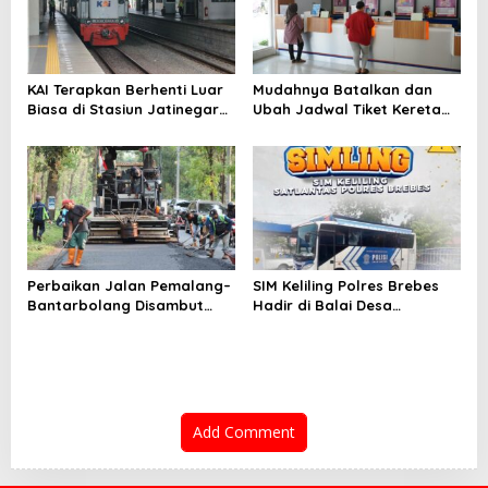
KAI Terapkan Berhenti Luar
Mudahnya Batalkan dan
Biasa di Stasiun Jatinegara,
Ubah Jadwal Tiket Kereta
Berlaku hingga 2 September
Api Lewat Access by KAI
2025
Perbaikan Jalan Pemalang–
SIM Keliling Polres Brebes
Bantarbolang Disambut
Hadir di Balai Desa
Warga, Harapan Jalur
Kalierang Bumiayu, Kamis 28
Lancar Kini Jadi Nyata
Agustus 2025
Add Comment