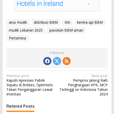
arus mudik
distribusi BBM
KAI
kereta api BBM
mudik Lebaran 2025
pasokan BBM aman
Pertamina
Follow Us
P
Previous post
Next post
Kapolri Apresiasi Pabrik
Pemprov Jateng Raih
o
Sepatu di Brebes, Optimistis
Penghargaan KPK, MCP
s
Tekan Pengangguran Lewat
Tertinggi se-Indonesia Tahun
Investasi
2024
t
n
Related Posts
a