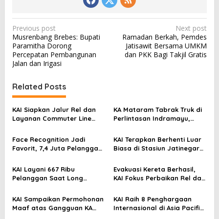
P
Previous post
Next post
Musrenbang Brebes: Bupati
Ramadan Berkah, Pemdes
o
Paramitha Dorong
Jatisawit Bersama UMKM
s
Percepatan Pembangunan
dan PKK Bagi Takjil Gratis
Jalan dan Irigasi
t
n
Related Posts
a
v
KAI Siapkan Jalur Rel dan
KA Mataram Tabrak Truk di
Layanan Commuter Line
Perlintasan Indramayu,
i
untuk Dukung Kawasan
Lokomotif Rusak dan
g
Industri Batang
Perjalanan Terganggu
Face Recognition Jadi
KAI Terapkan Berhenti Luar
a
Favorit, 7,4 Juta Pelanggan
Biasa di Stasiun Jatinegara,
Nikmati Boarding Praktis
Berlaku hingga 2 September
t
Tanpa Cetak Tiket
2025
KAI Layani 667 Ribu
Evakuasi Kereta Berhasil,
i
Pelanggan Saat Long
KAI Fokus Perbaikan Rel dan
Weekend Kemerdekaan
Keselamatan Penumpang
o
KAI Sampaikan Permohonan
KAI Raih 8 Penghargaan
n
Maaf atas Gangguan KA
Internasional di Asia Pacific
Argo Bromo Anggrek di
Awards 2025, Bukti Layanan