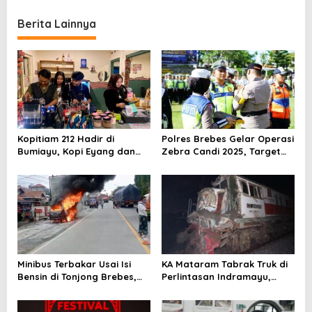
Stasiun Pegadenbaru
Kelas Dunia
Berita Lainnya
Kopitiam 212 Hadir di
Polres Brebes Gelar Operasi
Bumiayu, Kopi Eyang dan
Zebra Candi 2025, Target
Ketan Susu Jadi Andalan
Turunkan Kecelakaan dan
Pelanggaran Lalu Lintas
Minibus Terbakar Usai Isi
KA Mataram Tabrak Truk di
Bensin di Tonjong Brebes,
Perlintasan Indramayu,
Dua Penumpang Luka Bakar
Lokomotif Rusak dan
Perjalanan Terganggu