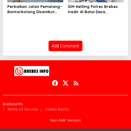
Perbaikan Jalan Pemalang–
SIM Keliling Polres Brebes
Bantarbolang Disambut
Hadir di Balai Desa
Warga, Harapan Jalur
Kalierang Bumiayu, Kamis 28
Lancar Kini Jadi Nyata
Agustus 2025
Add Comment
brebesinfo
Terms of Service
Indeks Berita
Non AMP Version