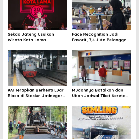
Sekda Jateng Usulkan
Face Recognition Jadi
Wisata Kota Lama
Favorit, 7,4 Juta Pelanggan
Semarang Terintegrasi
Nikmati Boarding Praktis
dengan Lawang Sewu
Tanpa Cetak Tiket
KAI Terapkan Berhenti Luar
Mudahnya Batalkan dan
Biasa di Stasiun Jatinegara,
Ubah Jadwal Tiket Kereta
Berlaku hingga 2 September
Api Lewat Access by KAI
2025