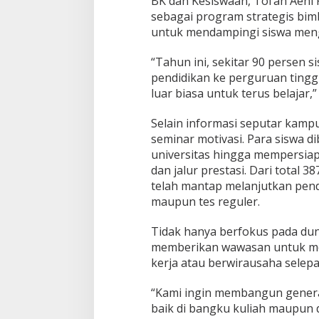
BK dan Kesiswaan, Tol’ah Aeni F
j
u
sebagai program strategis bim
M
untuk mendampingi siswa men
a
s
“Tahun ini, sekitar 90 persen s
a
pendidikan ke perguruan tingg
D
e
luar biasa untuk terus belajar,
p
a
Selain informasi seputar kamp
n
seminar motivasi. Para siswa 
G
universitas hingga mempersiap
e
m
dan jalur prestasi. Dari total 38
i
telah mantap melanjutkan pendid
l
maupun tes reguler.
a
n
Tidak hanya berfokus pada duni
g
memberikan wawasan untuk me
kerja atau berwirausaha selepas
“Kami ingin membangun genera
baik di bangku kuliah maupun du