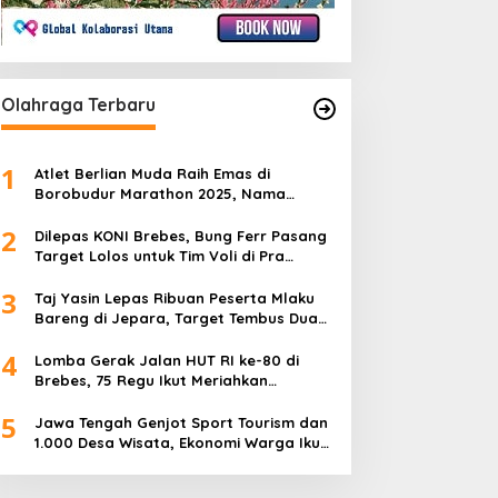
Olahraga Terbaru
1
Atlet Berlian Muda Raih Emas di
Borobudur Marathon 2025, Nama
Khofifah Harumkan Brebes–Tegal!
2
Dilepas KONI Brebes, Bung Ferr Pasang
Target Lolos untuk Tim Voli di Pra
Kualifikasi Porprov Jateng 2026
3
Taj Yasin Lepas Ribuan Peserta Mlaku
Bareng di Jepara, Target Tembus Dua
Kali Lipat
4
Lomba Gerak Jalan HUT RI ke-80 di
Brebes, 75 Regu Ikut Meriahkan
Semangat Kemerdekaan
5
Jawa Tengah Genjot Sport Tourism dan
1.000 Desa Wisata, Ekonomi Warga Ikut
Terangkat