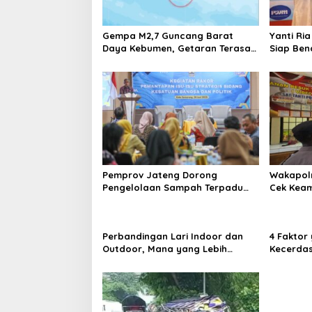
Gempa M2,7 Guncang Barat
Yanti Ria
Daya Kebumen, Getaran Terasa
Siap Ben
Ringan dan Tidak Timbulkan
Dorong 
Kerusakan
Pemprov Jateng Dorong
Wakapolr
Pengelolaan Sampah Terpadu
Cek Kea
Antarwilayah, Targetkan Bisa
Peminda
Jadi Energi Alternatif
Perbandingan Lari Indoor dan
4 Faktor
Outdoor, Mana yang Lebih
Kecerdas
Cocok untuk Anda?
Wajib Ta