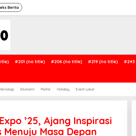
deks Berita
itle)
#201 (no title)
#206 (no title)
#219 (no title)
#245 
Teknologi
Ekonomi
Politik
Holiday
Event Lokal
po ’25, Ajang Inspirasi
s Menuju Masa Depan