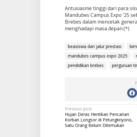
Antusiasme tinggi dari para s
Mandubes Campus Expo ’25 se
Brebes dalam mencetak generas
menghadapi masa depan.(*)
beasiswa dan jalur prestasi
bim
mandubes campus expo 2025
pendidikan brebes
perguruan ti
P
Previous post
Hujan Deras Hentikan Pencarian
o
Korban Longsor di Petungkriyono,
s
Satu Orang Belum Ditemukan
t