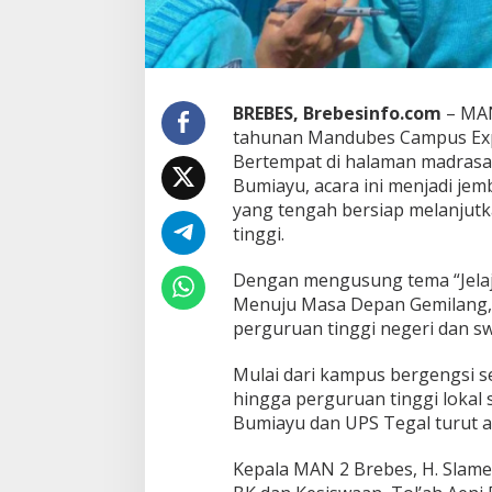
i
r
a
s
i
BREBES, Brebesinfo.com
– MAN
S
tahunan Mandubes Campus Expo
i
s
Bertempat di halaman madrasa
w
Bumiayu, acara ini menjadi jemb
a
yang tengah bersiap melanjutk
M
tinggi.
A
N
2
Dengan mengusung tema “Jela
B
Menuju Masa Depan Gemilang,”
r
perguruan tinggi negeri dan sw
e
b
Mulai dari kampus bergengsi se
e
s
hingga perguruan tinggi lokal 
M
Bumiayu dan UPS Tegal turut a
e
n
Kepala MAN 2 Brebes, H. Slamet
u