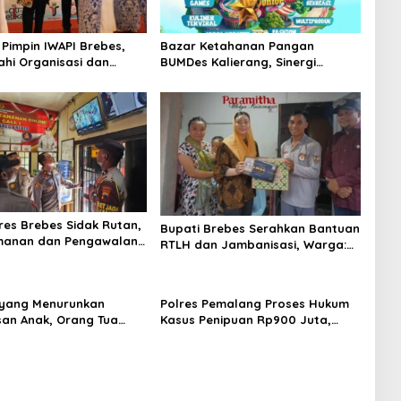
 Pimpin IWAPI Brebes,
Bazar Ketahanan Pangan
ahi Organisasi dan
BUMDes Kalierang, Sinergi
UMKM Lokal
Ekonomi dan Kemandirian Desa
dengan Hiburan Rakyat
es Brebes Sidak Rutan,
Bupati Brebes Serahkan Bantuan
manan dan Pengawalan
RTLH dan Jambanisasi, Warga:
han Tahanan
Terima Kasih!
 yang Menurunkan
Polres Pemalang Proses Hukum
an Anak, Orang Tua
Kasus Penipuan Rp900 Juta,
hu!
Tersangka WR Ditahan