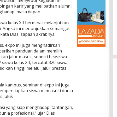
irdiasih, menyebut kegiatan ini
bingan karir yang melibatkan alumni
ghadapi masa depan.
iswa kelas XII berminat melanjutkan
Jalan Bergelombang dan Minim
i. Angka ini menunjukkan semangat
Lampu di Ruas Bumiayu–
” kata Dias, sapaan akrabnya.
Bantarkawung Telan Korban,
In Berita, Daerah, Ekonomi, Hukum & Kriminal, Info
Desa, Nasional, Otomatif, Politik,
Innova Hantam Pohon di
Sosial
|
04/08/2026
us, expo ini juga menghadirkan
Bantarkawung
diberikan panduan dalam memilih
kan jalur masuk, seperti beasiswa
7 siswa kelas XII, tercatat 320 siswa
ikan tinggi melalui jalur prestasi
a kampus, seminar di expo ini juga
mpersiapkan siswa memasuki dunia
 lulus.
si yang siap menghadapi tantangan,
nia profesional,” ujar Dias.