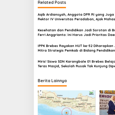
Related Posts
n
a
Aqib Ardiansyah, Anggota DPR RI yang Juga 
v
Rektor IV Universitas Peradaban, Ajak Maha
Berani Ambil Peluang
i
Kesehatan dan Pendidikan Jadi Sorotan di B
g
Ferri Anggrianto: Ini Harus Jadi Prioritas Dae
a
IPPK Brebes Rayakan HUT ke-52 Diharapkan 
t
Mitra Strategis Pemkab di Bidang Pendidikan
i
Miris! Siswa SDN Karangbale 01 Brebes Belaja
o
Teras Masjid, Sekolah Rusak Tak Kunjung Dipe
n
Berita Lainnya