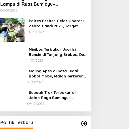
Lampu di Ruas Bumiayu–
Bantarkawung Telan Korban, Innova
04/08/2026
Hantam Pohon di Bantarkawung
Polres Brebes Gelar Operasi
Zebra Candi 2025, Target
Turunkan Kecelakaan dan
17/11/2025
Pelanggaran Lalu Lintas
Minibus Terbakar Usai Isi
Bensin di Tonjong Brebes, Dua
Penumpang Luka Bakar
14/11/2025
Maling Apes di Kota Tegal:
Bobol Mobil, Malah Terkurung
Sendiri di Dalamnya
18/10/2025
Sebuah Truk Terbakar di
Jalan Raya Bumiayu–
Bantarkawung, Diduga Akibat
09/10/2025
Presidium Sosialisasikan Progres
Gangguan Kelistrikan
Pemekaran Brebes Selatan,
Pembentukan Pansus DPRD
In Berita, Daerah, Ekonomi, Info Desa, Nasional,
Politik, Sosial, Trending
|
04/07/2026
Politik Terbaru
Jateng Jadi Tahap Berikutnya