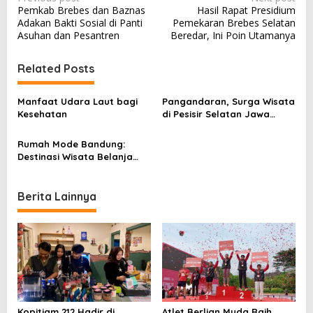
Pemkab Brebes dan Baznas
Hasil Rapat Presidium
o
Adakan Bakti Sosial di Panti
Pemekaran Brebes Selatan
s
Asuhan dan Pesantren
Beredar, Ini Poin Utamanya
t
Related Posts
n
a
Manfaat Udara Laut bagi
Pangandaran, Surga Wisata
v
Kesehatan
di Pesisir Selatan Jawa
Barat
i
Rumah Mode Bandung:
g
Destinasi Wisata Belanja
a
Akhir Tahun
t
Berita Lainnya
i
o
n
Kopitiam 212 Hadir di
Atlet Berlian Muda Raih