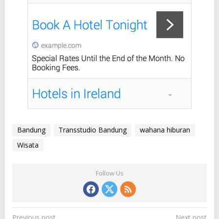
Bandung
Transstudio Bandung
wahana hiburan
Wisata
Follow Us
P
Previous post
Next post