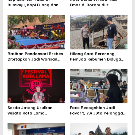
Bumiayu, Kopi Eyang dan
Emas di Borobudur
Ketan Susu Jadi Andalan
Marathon 2025, Nama
Khofifah Harumkan Brebes–
Tegal!
Ratiban Pandansari Brebes
Hilang Saat Berenang,
Ditetapkan Jadi Warisan
Pemuda Kebumen Diduga
Budaya Tak Benda
Terseret Ombak di Pantai
Indonesia 2025
Ambal
Sekda Jateng Usulkan
Face Recognition Jadi
Wisata Kota Lama
Favorit, 7,4 Juta Pelanggan
Semarang Terintegrasi
Nikmati Boarding Praktis
dengan Lawang Sewu
Tanpa Cetak Tiket