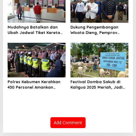
Mudahnya Batalkan dan
Dukung Pengembangan
Ubah Jadwal Tiket Kereta
Wisata Dieng, Pemprov
Api Lewat Access by KAI
Jateng Fokus Perbaiki
Infrastruktur
Polres Kebumen Kerahkan
Festival Domba Sakub di
430 Personel Amankan
Kaligua 2025 Meriah, Jadi
Kebumen Fest 2025, Ribuan
Ikon Baru Brebes
Warga Padati Acara
Add Comment