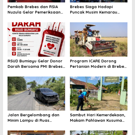
Pemkab Brebes dan RSIA
Brebes Siaga Hadapi
Nuzula Gelar Pemeriksaan
Puncak Musim Kemarau
Gratis untuk 100 Ibu Hamil,
2026, Kapolres Pimpin Apel
Perkuat Kesehatan Ibu dan
Kesiapsiagaan Bencana dan
Bayi
Karhutla
RSUD Bumiayu Gelar Donor
Program ICARE Dorong
Darah Bersama PMI Brebes
Pertanian Modern di Brebes,
Sambut HUT Ke-81 Republik
Produktivitas Padi Losari
Indonesia
Tembus 10,2 Ton per Hektare
Jalan Bergelombang dan
Sambut Hari Kemerdekaan,
Minim Lampu di Ruas
Makam Pahlawan Kusuma
Bumiayu–Bantarkawung
Bantolo di Bantarkawung
Telan Korban, Innova
Dibersihkan