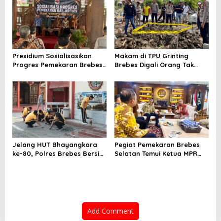
Hantam Pohon di
Bantarkawung
Presidium Sosialisasikan
Makam di TPU Grinting
Progres Pemekaran Brebes
Brebes Digali Orang Tak
Selatan, Pembentukan
Dikenal Dua Kali, Polisi
Pansus DPRD Jateng Jadi
Selidiki Motif Pelaku
Tahap Berikutnya
Jelang HUT Bhayangkara
Pegiat Pemekaran Brebes
ke-80, Polres Brebes Bersih-
Selatan Temui Ketua MPR
Bersih 5 Tempat Ibadah dan
Ahmad Muzani, Minta
Bagikan Bansos
Dukungan Urus Berkas ke
Provinsi
Add Comment