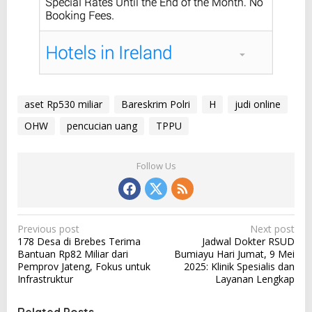
aset Rp530 miliar
Bareskrim Polri
H
judi online
OHW
pencucian uang
TPPU
Follow Us
P
Previous post
Next post
178 Desa di Brebes Terima
Jadwal Dokter RSUD
o
Bantuan Rp82 Miliar dari
Bumiayu Hari Jumat, 9 Mei
s
Pemprov Jateng, Fokus untuk
2025: Klinik Spesialis dan
Infrastruktur
Layanan Lengkap
t
n
Related Posts