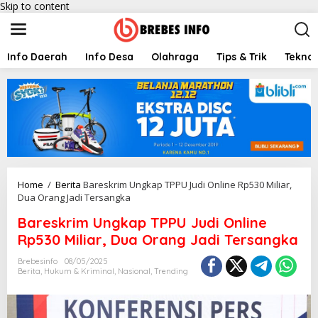
Skip to content
Info Daerah
Info Desa
Olahraga
Tips & Trik
Teknol
Home
/
Berita
Bareskrim Ungkap TPPU Judi Online Rp530 Miliar,
Dua Orang Jadi Tersangka
Bareskrim Ungkap TPPU Judi Online
Rp530 Miliar, Dua Orang Jadi Tersangka
Brebesinfo
08/05/2025
Berita
,
Hukum & Kriminal
,
Nasional
,
Trending