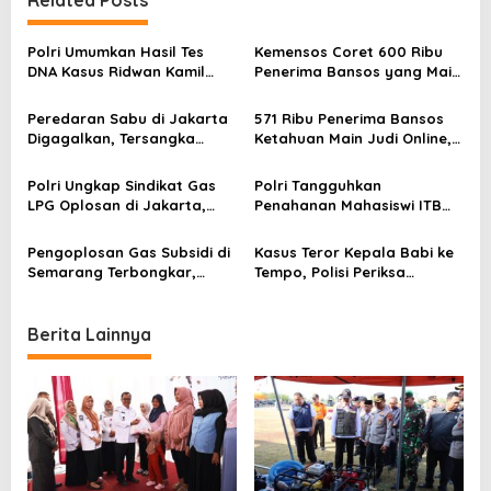
a
v
Polri Umumkan Hasil Tes
Kemensos Coret 600 Ribu
DNA Kasus Ridwan Kamil
Penerima Bansos yang Main
i
dan LM, Ini Faktanya
Judi Online
g
Peredaran Sabu di Jakarta
571 Ribu Penerima Bansos
a
Digagalkan, Tersangka
Ketahuan Main Judi Online,
Diperintah dari Dalam
Transaksinya Tembus Rp957
t
Penjara
Miliar Sepanjang 2024
Polri Ungkap Sindikat Gas
Polri Tangguhkan
i
LPG Oplosan di Jakarta,
Penahanan Mahasiswi ITB
Rugikan Negara Lebih dari
Tersangka UU ITE, Ini
o
Rp14 Miliar
Alasannya
Pengoplosan Gas Subsidi di
Kasus Teror Kepala Babi ke
n
Semarang Terbongkar,
Tempo, Polisi Periksa
Negara Rugi Rp5,6 Miliar
Pengemudi Ojol Pengantar
Paket
Berita Lainnya